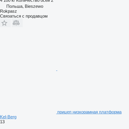
4 100 кг
Количество осей
2
Польша, Bieszewo
Rokpasz
Связаться с продавцом
прицеп низкорамная платформа
Kel-Berg
13