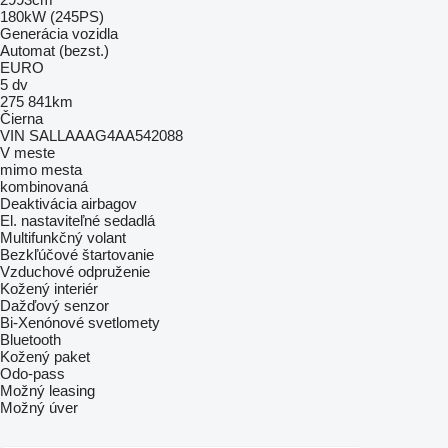
180kW (245PS)
Generácia vozidla
Automat (bezst.)
EURO
5 dv
275 841km
Čierna
VIN SALLAAAG4AA542088
V meste
mimo mesta
kombinovaná
Deaktivácia airbagov
El. nastaviteľné sedadlá
Multifunkčný volant
Bezkľúčové štartovanie
Vzduchové odpruženie
Kožený interiér
Dažďový senzor
Bi-Xenónové svetlomety
Bluetooth
Kožený paket
Odo-pass
Možný leasing
Možný úver