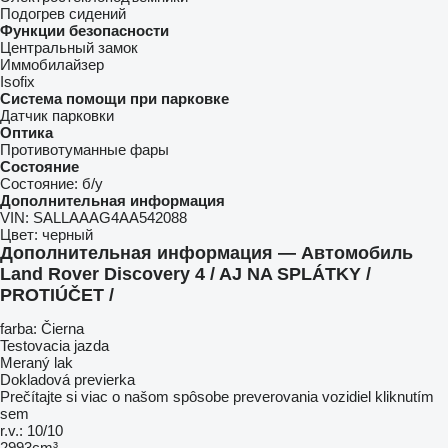
Подогрев сидений
Функции безопасности
Центральный замок
Иммобилайзер
Isofix
Система помощи при парковке
Датчик парковки
Оптика
Противотуманные фары
Состояние
Состояние:
б/у
Дополнительная информация
VIN:
SALLAAAG4AA542088
Цвет:
черный
Дополнительная информация — Автомобиль
Land Rover Discovery 4 / AJ NA SPLÁTKY /
PROTIÚČET /
farba: Čierna
Testovacia jazda
Meraný lak
Dokladová previerka
Prečítajte si viac o našom spôsobe preverovania vozidiel kliknutím
sem
r.v.: 10/10
2993cm³