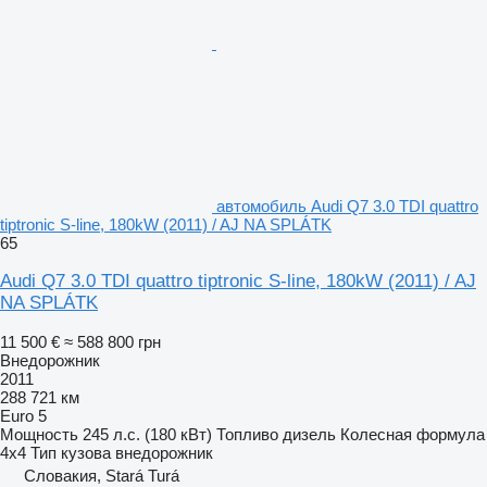
автомобиль Audi Q7 3.0 TDI quattro
tiptronic S-line, 180kW (2011) / AJ NA SPLÁTK
65
Audi Q7 3.0 TDI quattro tiptronic S-line, 180kW (2011) / AJ
NA SPLÁTK
11 500 €
≈ 588 800 грн
Внедорожник
2011
288 721 км
Euro 5
Мощность
245 л.с. (180 кВт)
Топливо
дизель
Колесная формула
4x4
Тип кузова
внедорожник
Словакия, Stará Turá