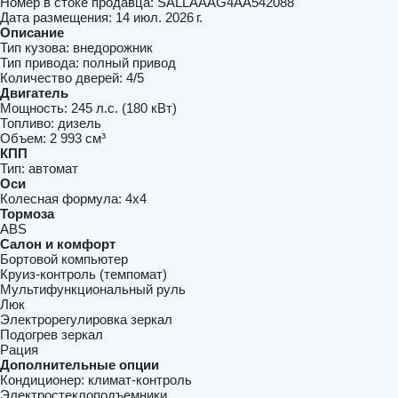
Номер в стоке продавца:
SALLAAAG4AA542088
Дата размещения:
14 июл. 2026 г.
Описание
Тип кузова:
внедорожник
Тип привода:
полный привод
Количество дверей:
4/5
Двигатель
Мощность:
245 л.с. (180 кВт)
Топливо:
дизель
Объем:
2 993 см³
КПП
Тип:
автомат
Оси
Колесная формула:
4x4
Тормоза
ABS
Салон и комфорт
Бортовой компьютер
Круиз-контроль (темпомат)
Мультифункциональный руль
Люк
Электрорегулировка зеркал
Подогрев зеркал
Рация
Дополнительные опции
Кондиционер:
климат-контроль
Электростеклоподъемники