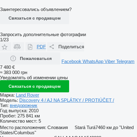
Заинтересовались объявлением?
Связаться с продавцом
Запросить дополнительные фотографии
1/23
PDF
Поделиться
Пожаловаться
Facebook
WhatsApp
Viber
Telegram
7 480 €
≈ 383 000 грн
Уведомлять об изменении цены
Связаться с продавцом
Марка:
Land Rover
Модель:
Discovery 4 / AJ NA SPLÁTKY / PROTIÚČET /
Тип:
внедорожник
Год выпуска:
2010
Пробег:
275 841 км
Количество мест:
5
Место расположения:
Словакия
Stará Turá
7460 км до "United
States/Columbus"