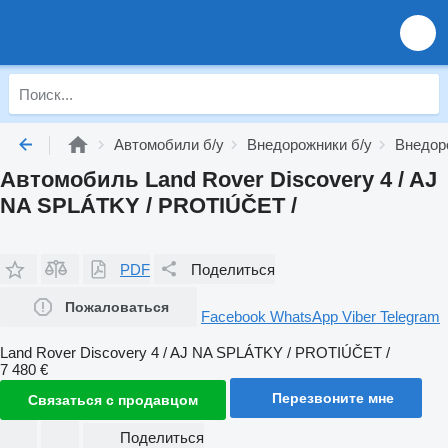
Автомобили б/у
Внедорожники б/у
Внедор
Автомобиль Land Rover Discovery 4 / AJ
NA SPLÁTKY / PROTIÚČET /
PDF
Поделиться
Пожаловаться
Facebook
WhatsApp
Viber
Telegram
Land Rover Discovery 4 / AJ NA SPLÁTKY / PROTIÚČET /
7 480 €
Перезвоните мне
Связаться с продавцом
Поделиться