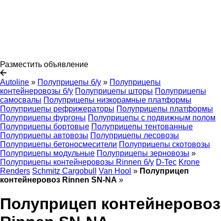
Разместить объявление
Autoline
»
Полуприцепы б/у
»
Полуприцепы
контейнеровозы б/у
Полуприцепы шторы
Полуприцепы
самосвалы
Полуприцепы низкорамные платформы
Полуприцепы рефрижераторы
Полуприцепы платформы
Полуприцепы фургоны
Полуприцепы с подвижным полом
Полуприцепы бортовые
Полуприцепы тентованные
Полуприцепы автовозы
Полуприцепы лесовозы
Полуприцепы бетоносмесители
Полуприцепы скотовозы
Полуприцепы модульные
Полуприцепы зерновозы
»
Полуприцепы контейнеровозы Rinnen б/у
D-Tec
Krone
Renders
Schmitz Cargobull
Van Hool
»
Полуприцеп
контейнеровоз Rinnen SN-NA
»
Полуприцеп контейнеровоз