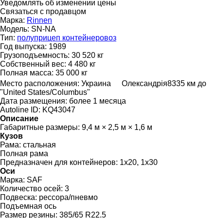
Уведомлять об изменении цены
Связаться с продавцом
Марка:
Rinnen
Модель:
SN-NA
Тип:
полуприцеп контейнеровоз
Год выпуска:
1989
Грузоподъемность:
30 520 кг
Собственный вес:
4 480 кг
Полная масса:
35 000 кг
Место расположения:
Украина
Олександрія
8335 км до
"United States/Columbus"
Дата размещения:
более 1 месяца
Autoline ID:
KQ43047
Описание
Габаритные размеры:
9,4 м × 2,5 м × 1,6 м
Кузов
Рама:
стальная
Полная рама
Предназначен для контейнеров:
1x20, 1x30
Оси
Марка:
SAF
Количество осей:
3
Подвеска:
рессора/пневмо
Подъемная ось
Размер резины:
385/65 R22.5