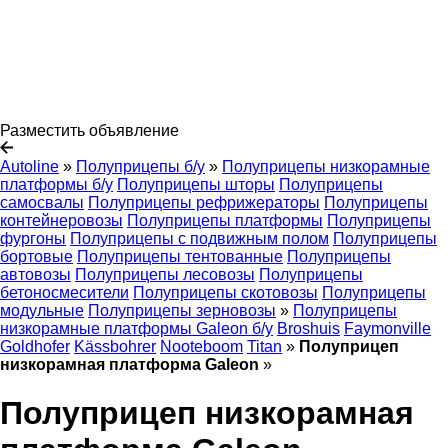
Разместить объявление
Autoline
»
Полуприцепы б/у
»
Полуприцепы низкорамные
платформы б/у
Полуприцепы шторы
Полуприцепы
самосвалы
Полуприцепы рефрижераторы
Полуприцепы
контейнеровозы
Полуприцепы платформы
Полуприцепы
фургоны
Полуприцепы с подвижным полом
Полуприцепы
бортовые
Полуприцепы тентованные
Полуприцепы
автовозы
Полуприцепы лесовозы
Полуприцепы
бетоносмесители
Полуприцепы скотовозы
Полуприцепы
модульные
Полуприцепы зерновозы
»
Полуприцепы
низкорамные платформы Galeon б/у
Broshuis
Faymonville
Goldhofer
Kässbohrer
Nooteboom
Titan
»
Полуприцеп
низкорамная платформа Galeon
»
Полуприцеп низкорамная