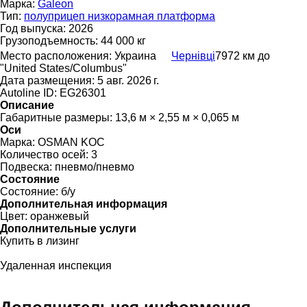
Марка:
Galeon
Тип:
полуприцеп низкорамная платформа
Год выпуска:
2026
Грузоподъемность:
44 000 кг
Место расположения:
Украина
Чернівці
7972 км до
"United States/Columbus"
Дата размещения:
5 авг. 2026 г.
Autoline ID:
EG26301
Описание
Габаритные размеры:
13,6 м × 2,55 м × 0,065 м
Оси
Марка:
OSMAN KOC
Количество осей:
3
Подвеска:
пневмо/пневмо
Состояние
Состояние:
б/у
Дополнительная информация
Цвет:
оранжевый
Дополнительные услуги
Купить в лизинг
Удаленная инспекция