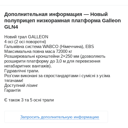
Дополнительная информация — Новый
полуприцеп низкорамная платформа Galleon
GLN4
Новий трал GALLEON
4 осі (2 осі поворотні)
Гальмівна система WABCO (Німеччина), EBS
Максимальна повна маса 72000 кг
Розширювальні кронштейни 2×250 мм (дозволяють
розширити платформу до 3,0 м для перевезення
негабаритних вантажів).
Гідравлічні трапи.
Роз'єми виконані за євростандартами і сумісні з усіма
тягачами!
Доступний лізинг
Гарантія
Є також 3 та 5 осні трали
Запросить дополнительную информацию