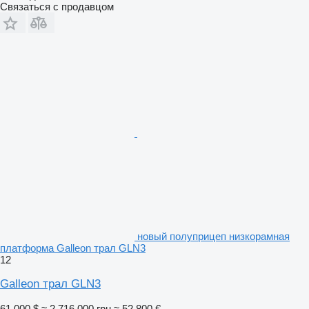
Связаться с продавцом
новый полуприцеп низкорамная
платформа Galleon трал GLN3
12
Galleon трал GLN3
61 000 $
≈ 2 716 000 грн
≈ 52 800 €