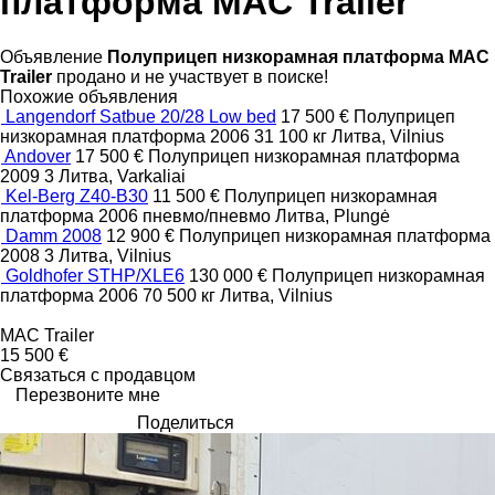
платформа MAC Trailer
Объявление
Полуприцеп низкорамная платформа MAC
Trailer
продано и не участвует в поиске!
Похожие объявления
Langendorf Satbue 20/28 Low bed
17 500 €
Полуприцеп
низкорамная платформа
2006
31 100 кг
Литва, Vilnius
Andover
17 500 €
Полуприцеп низкорамная платформа
2009
3
Литва, Varkaliai
Kel-Berg Z40-B30
11 500 €
Полуприцеп низкорамная
платформа
2006
пневмо/пневмо
Литва, Plungė
Damm 2008
12 900 €
Полуприцеп низкорамная платформа
2008
3
Литва, Vilnius
Goldhofer STHP/XLE6
130 000 €
Полуприцеп низкорамная
платформа
2006
70 500 кг
Литва, Vilnius
MAC Trailer
15 500 €
Связаться с продавцом
Перезвоните мне
Поделиться