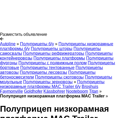
Разместить объявление
Autoline
»
Полуприцепы б/у
»
Полуприцепы низкорамные
платформы б/у
Полуприцепы шторы
Полуприцепы
самосвалы
Полуприцепы рефрижераторы
Полуприцепы
контейнеровозы
Полуприцепы платформы
Полуприцепы
фургоны
Полуприцепы с подвижным полом
Полуприцепы
бортовые
Полуприцепы тентованные
Полуприцепы
автовозы
Полуприцепы лесовозы
Полуприцепы
бетоносмесители
Полуприцепы скотовозы
Полуприцепы
модульные
Полуприцепы зерновозы
»
Полуприцепы
низкорамные платформы MAC Trailer б/у
Broshuis
Faymonville
Goldhofer
Kässbohrer
Nooteboom
Titan
»
Полуприцеп низкорамная платформа MAC Trailer
»
Полуприцеп низкорамная