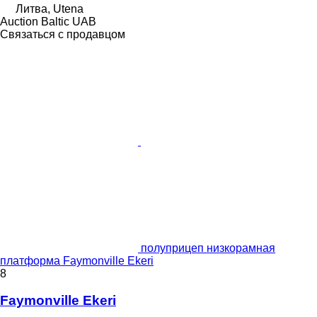
Литва, Utena
Auction Baltic UAB
Связаться с продавцом
полуприцеп низкорамная
платформа Faymonville Ekeri
8
Faymonville Ekeri