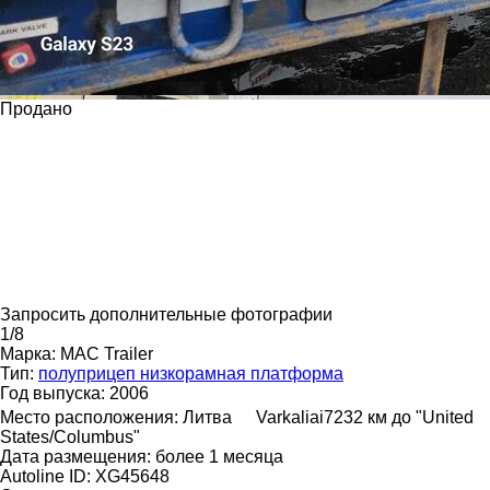
Продано
Запросить дополнительные фотографии
1/8
Марка:
MAC Trailer
Тип:
полуприцеп низкорамная платформа
Год выпуска:
2006
Место расположения:
Литва
Varkaliai
7232 км до "United
States/Columbus"
Дата размещения:
более 1 месяца
Autoline ID:
XG45648