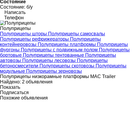
Состояние
Состояние:
б/у
Написать
Телефон
Полуприцепы
Полуприцепы шторы
Полуприцепы самосвалы
Полуприцепы рефрижераторы
Полуприцепы
контейнеровозы
Полуприцепы платформы
Полуприцепы
фургоны
Полуприцепы с подвижным полом
Полуприцепы
бортовые
Полуприцепы тентованные
Полуприцепы
автовозы
Полуприцепы лесовозы
Полуприцепы
бетоносмесители
Полуприцепы скотовозы
Полуприцепы
модульные
Полуприцепы зерновозы
Полуприцепы низкорамные платформы MAC Trailer
Найдено:
2 объявления
Показать
Подписаться
Похожие объявления