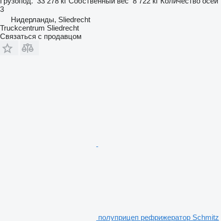
Грузопод.
33 278 кг
Собственный вес
8 722 кг
Количество осей
3
Нидерланды, Sliedrecht
Truckcentrum Sliedrecht
Связаться с продавцом
полуприцеп рефрижератор Schmitz