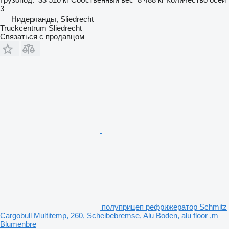
3
Нидерланды, Sliedrecht
Truckcentrum Sliedrecht
Связаться с продавцом
полуприцеп рефрижератор Schmitz
Cargobull Multitemp, 260, Scheibebremse, Alu Boden, alu floor ,m
Blumenbre