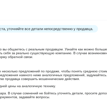
та, уточняйте все детали непосредственно у продавца.
 что вы общаетесь с реальным продавцом. Узнайте как можно боль
ять себя за реально существующую компанию. В случае возникнове
орму обратной связи.
е несколько предложений по продаже, чтобы понять среднюю стои
редложения намного ниже аналогичных предложений, задумайтесь
ытке продавца совершить мошеннические действия.
дней цены на аналогичную технику.
ара. В случае сомнений не бойтесь уточнять детали, просите доп
документов, задавайте вопросы.