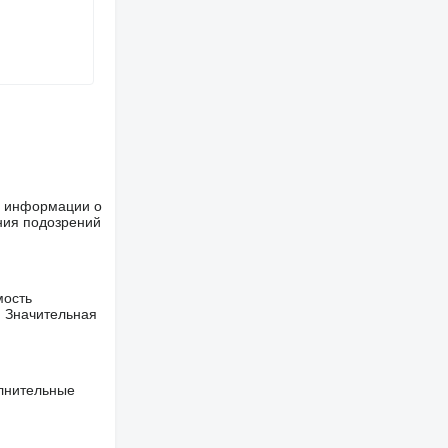
ше информации о
ния подозрений
мость
. Значительная
олнительные