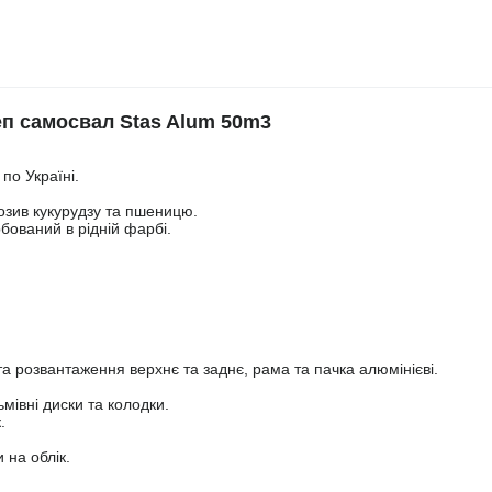
 самосвал Stas Alum 50m3
по Україні.
возив кукурудзу та пшеницю.
бований в рідній фарбі.
та розвантаження верхнє та заднє, рама та пачка алюмінієві.
ьмівні диски та колодки.
.
 на облік.