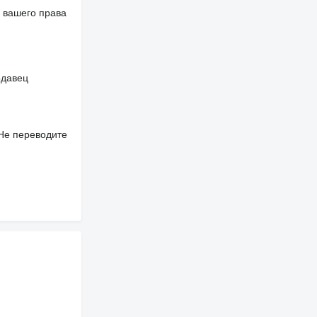
 вашего права
одавец
 Не переводите