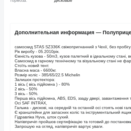
Тормоза:
дисковые
Дополнительная информация — Полуприцеп
самоскид STAS SZ336K свіжопригнанний з Чехії, без пробігу 
Рік виробу - 05.2010рік.
Ємність кузова - 50m3, кузов палетний в ідеальному стані, 
Самоскид в гарному технічному та візуальному стані не фар
Стоїть новий тент.
Власна маса - 6600кг.
Розмір коліс - 385/65/22.5 Michelin
Залишок протектора:
1 вісь ( вісь підйомна ) - 80%
2 вісь - 50%
3 вісь - 50%.
Перша вісь підйомна, ABS, EDS, ззаду двері, завантаження 
Осі SAF INTRAX,
Гальма - дискові, на середній та останній осі стоять нові гал
Є кранштейни для запасних коліс та інструментальний ящик
Гідравліка Hyva, шток сухий.
Напівпричіп пройшов сертифікацію та готовий до постановки
Запрошую на огляд, напівпричіп вартує уваги.