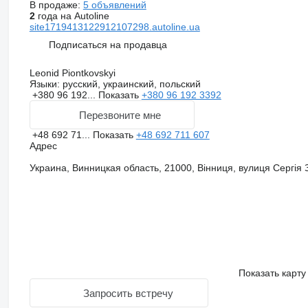
В продаже:
5 объявлений
2
года на Autoline
site1719413122912107298.autoline.ua
Подписаться на продавца
Leonid Piontkovskyi
Языки:
русский, украинский, польский
+380 96 192...
Показать
+380 96 192 3392
Перезвоните мне
+48 692 71...
Показать
+48 692 711 607
Адрес
Украина, Винницкая область, 21000, Вінниця, вулиця Сергія З
Показать карту
Запросить встречу