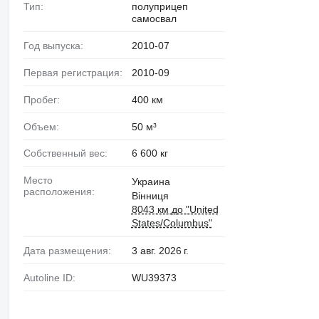
Тип:
полуприцеп
самосвал
Год выпуска:
2010-07
Первая регистрация:
2010-09
Пробег:
400 км
Объем:
50 м³
Собственный вес:
6 600 кг
Место
Украина
расположения:
Вінниця
8043 км до "United
States/Columbus"
Дата размещения:
3 авг. 2026 г.
Autoline ID:
WU39373