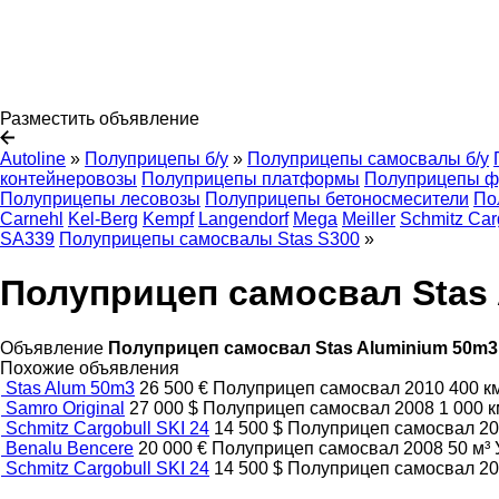
Разместить объявление
Autoline
»
Полуприцепы б/у
»
Полуприцепы самосвалы б/у
контейнеровозы
Полуприцепы платформы
Полуприцепы ф
Полуприцепы лесовозы
Полуприцепы бетоносмесители
По
Carnehl
Kel-Berg
Kempf
Langendorf
Mega
Meiller
Schmitz Car
SA339
Полуприцепы самосвалы Stas S300
»
Полуприцеп самосвал Stas
Объявление
Полуприцеп самосвал Stas Aluminium 50m3
Похожие объявления
Stas Alum 50m3
26 500 €
Полуприцеп самосвал
2010
400 к
Samro Original
27 000 $
Полуприцеп самосвал
2008
1 000 
Schmitz Cargobull SKI 24
14 500 $
Полуприцеп самосвал
2
Benalu Bencere
20 000 €
Полуприцеп самосвал
2008
50 м³
Schmitz Cargobull SKI 24
14 500 $
Полуприцеп самосвал
2