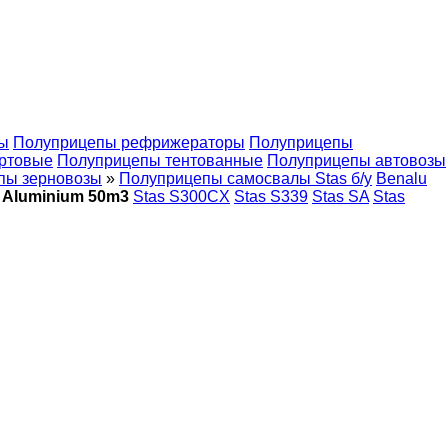
ы
Полуприцепы рефрижераторы
Полуприцепы
ртовые
Полуприцепы тентованные
Полуприцепы автовозы
пы зерновозы
»
Полуприцепы самосвалы Stas б/у
Benalu
 Aluminium 50m3
Stas S300CX
Stas S339
Stas SA
Stas