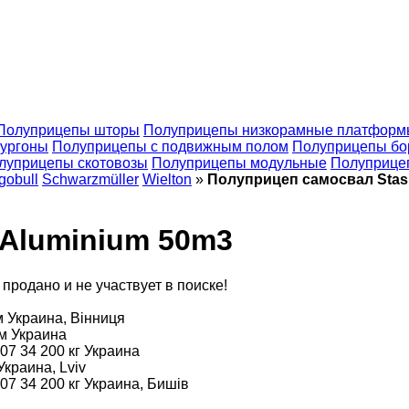
Полуприцепы шторы
Полуприцепы низкорамные платформ
ургоны
Полуприцепы с подвижным полом
Полуприцепы бо
луприцепы скотовозы
Полуприцепы модульные
Полуприце
gobull
Schwarzmüller
Wielton
»
Полуприцеп самосвал Stas
 Aluminium 50m3
продано и не участвует в поиске!
м
Украина, Вінниця
км
Украина
007
34 200 кг
Украина
Украина, Lviv
007
34 200 кг
Украина, Бишів