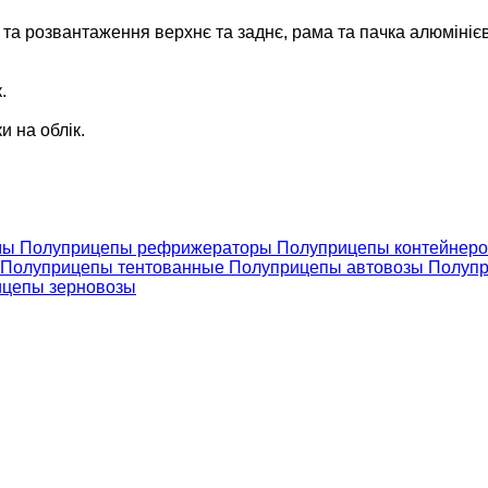
та розвантаження верхнє та заднє, рама та пачка алюмінієв
.
 на облік.
мы
Полуприцепы рефрижераторы
Полуприцепы контейнер
Полуприцепы тентованные
Полуприцепы автовозы
Полуп
цепы зерновозы