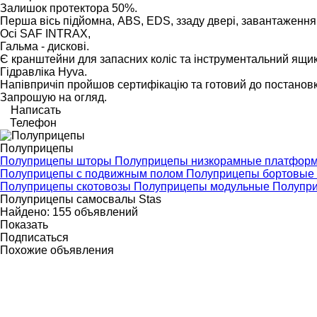
Залишок протектора 50%.
Перша вісь підйомна, ABS, EDS, ззаду двері, завантаження 
Осі SAF INTRAX,
Гальма - дискові.
Є кранштейни для запасних коліс та інструментальний ящик
Гідравліка Hyva.
Напівпричіп пройшов сертифікацію та готовий до постановки
Запрошую на огляд.
Написать
Телефон
Полуприцепы
Полуприцепы шторы
Полуприцепы низкорамные платфор
Полуприцепы с подвижным полом
Полуприцепы бортовые
Полуприцепы скотовозы
Полуприцепы модульные
Полупри
Полуприцепы самосвалы Stas
Найдено:
155 объявлений
Показать
Подписаться
Похожие объявления