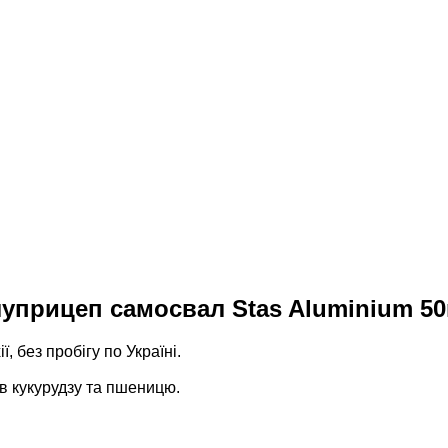
прицеп самосвал Stas Aluminium 5
 без пробігу по Україні.
ив кукурудзу та пшеницю.