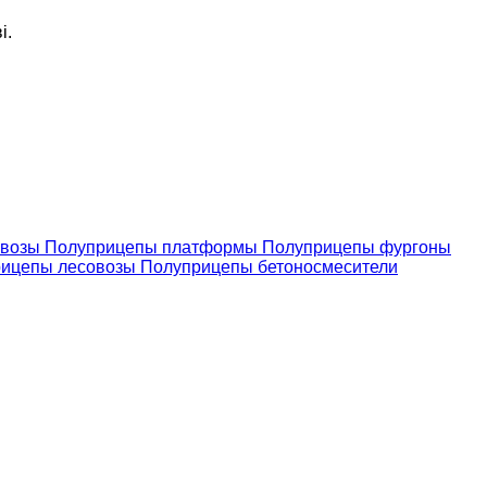
і.
овозы
Полуприцепы платформы
Полуприцепы фургоны
рицепы лесовозы
Полуприцепы бетоносмесители