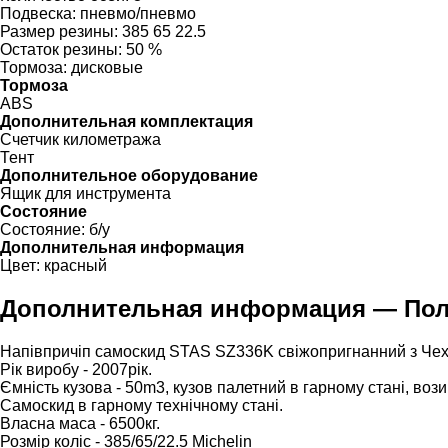
Подвеска:
пневмо/пневмо
Размер резины:
385 65 22.5
Остаток резины:
50 %
Тормоза:
дисковые
Тормоза
ABS
Дополнительная комплектация
Счетчик километража
Тент
Дополнительное оборудование
Ящик для инструмента
Состояние
Состояние:
б/у
Дополнительная информация
Цвет:
красный
Дополнительная информация — Полу
Напівпричіп самоскид STAS SZ336K свіжопригнанний з Чехії,
Рік виробу - 2007рік.
Ємність кузова - 50m3, кузов палетний в гарному стані, воз
Самоскид в гарному технічному стані.
Власна маса - 6500кг.
Розмір коліс - 385/65/22.5 Michelin