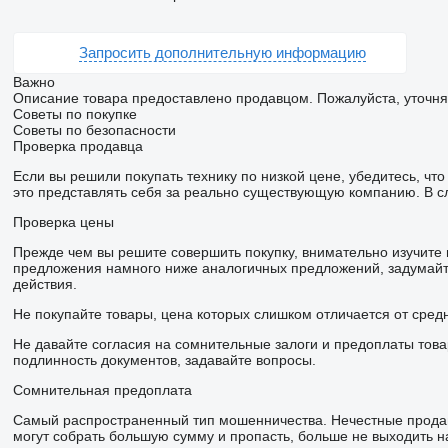
Запросить дополнительную информацию
Важно
Описание товара предоставлено продавцом. Пожалуйста, уточня
Советы по покупке
Советы по безопасности
Проверка продавца
Если вы решили покупать технику по низкой цене, убедитесь, ч
это представлять себя за реально существующую компанию. В с
Проверка цены
Прежде чем вы решите совершить покупку, внимательно изучите
предложения намного ниже аналогичных предложений, задумайте
действия.
Не покупайте товары, цена которых слишком отличается от сред
Не давайте согласия на сомнительные залоги и предоплаты това
подлинность документов, задавайте вопросы.
Сомнительная предоплата
Самый распространенный тип мошенничества. Нечестные продав
могут собрать большую сумму и пропасть, больше не выходить на