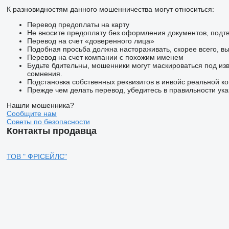
К разновидностям данного мошенничества могут относиться:
Перевод предоплаты на карту
Не вносите предоплату без оформления документов, подт
Перевод на счет «доверенного лица»
Подобная просьба должна настораживать, скорее всего, в
Перевод на счет компании с похожим именем
Будьте бдительны, мошенники могут маскироваться под из
сомнения.
Подстановка собственных реквизитов в инвойс реальной к
Прежде чем делать перевод, убедитесь в правильности ука
Нашли мошенника?
Сообщите нам
Советы по безопасности
Контакты продавца
ТОВ " ФРІСЕЙЛС"