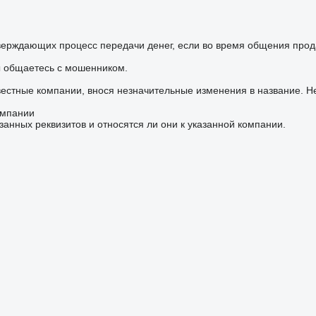
верждающих процесс передачи денег, если во время общения прод
ы общаетесь с мошенником.
вестные компании, внося незначительные изменения в название. Н
омпании
занных реквизитов и относятся ли они к указанной компании.