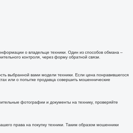
 информации о владельце техники. Один из способов обмана –
ительного контроля, через форму обратной связи.
ость выбранной вами модели техники. Если цена понравившегося
ктах или о попытке продавца совершить мошеннические
лнительные фотографии и документы на технику, проверяйте
шего права на покупку техники. Таким образом мошенники