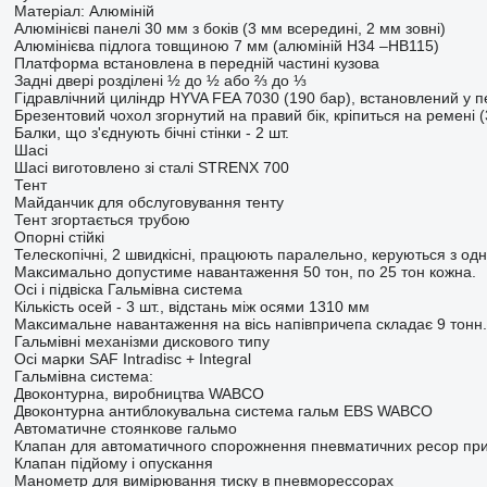
Матеріал: Алюміній
Алюмінієві панелі 30 мм з боків (3 мм всередині, 2 мм зовні)
Алюмінієва підлога товщиною 7 мм (алюміній H34 –HB115)
Платформа встановлена в передній частині кузова
Задні двері розділені ½ до ½ або ⅔ до ⅓
Гідравлічний циліндр HYVA FEA 7030 (190 бар), встановлений у пе
Брезентовий чохол згорнутий на правий бік, кріпиться на ремені (
Балки, що з'єднують бічні стінки - 2 шт.
Шасі
Шасі виготовлено зі сталі STRENX 700
Тент
Майданчик для обслуговування тенту
Тент згортається трубою
Опорні стійкі
Телескопічні, 2 швидкісні, працюють паралельно, керуються з одн
Максимально допустиме навантаження 50 тон, по 25 тон кожна.
Осі і підвіска Гальмівна система
Кількість осей - 3 шт., відстань між осями 1310 мм
Максимальне навантаження на вісь напівпричепа складає 9 тонн.
Гальмівні механізми дискового типу
Осі марки SAF Intradisc + Integral
Гальмівна система:
Двоконтурна, виробництва WABCO
Двоконтурна антиблокувальна система гальм EBS WABCO
Автоматичне стоянкове гальмо
Клапан для автоматичного спорожнення пневматичних ресор при
Клапан підйому і опускання
Манометр для вимірювання тиску в пневморессорах