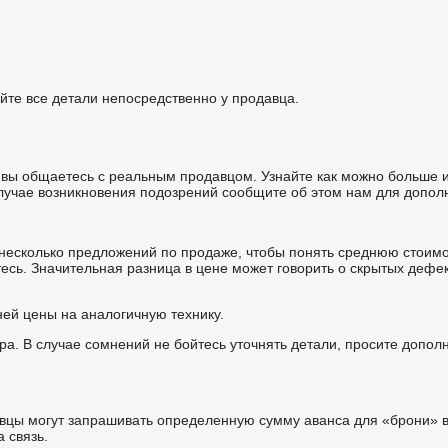
йте все детали непосредственно у продавца.
то вы общаетесь с реальным продавцом. Узнайте как можно больше
лучае возникновения подозрений сообщите об этом нам для дополн
 несколько предложений по продаже, чтобы понять среднюю стоим
сь. Значительная разница в цене может говорить о скрытых дефе
ней цены на аналогичную технику.
ра. В случае сомнений не бойтесь уточнять детали, просите допо
цы могут запрашивать определенную сумму аванса для «брони» ва
 связь.