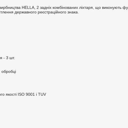
вирбництва HELLA, 2 задніх комбінованих ліхтаря, що виконують функ
вітлення державного реєстраційного знака.
 - 3 шт.
 обробці
го якості ISO 9001 і TUV