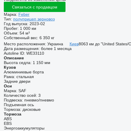
Связаться с продавцом
Марка:
Feber
Тип:
полуприцеп зерновоз
Год выпуска:
2023-02
Пробег:
1 000 км
Объем:
54 м³
Собственный вес:
6 350 кг
Место расположения:
Украина
Киев
8063 км до "United States/
Дата размещения:
более 1 месяца
Autoline ID:
WE33110
Описание
Высота седла:
1 150 мм
Кузов
Алюминиевые борта
Рама:
стальная
Задние двери
Оси
Марка:
SAF
Количество осей:
3
Подвеска:
пневмо/пневмо
Подъемная ось
Тормоза:
дисковые
Тормоза
ABS
EBS
Энергоаккумуляторы