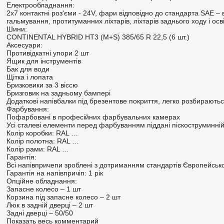
Електрообладнання:
2x7 контактні роз'єми - 24V, фари відповідно до стандарта SAE – 
гальмування, протитуманних ліхтарів, ліхтарів заднього ходу і ос
Шини:
CONTINENTAL HYBRID HT3 (M+S) 385/65 R 22,5 (6 шт.)
Аксесуари:
Противідкатні упори 2 шт
Ящик для інструментів
Бак для води
Щітка і лопата
Бризковики за 3 віссю
Бризговик на задньому бампері
Додаткові напівбалки під брезентове покриття, легко розбираються
Фарбування:
Пофарбовані в професійних фарбувальних камерах
Усі сталеві елементи перед фарбуванням піддані піскоструминній
Колір коробки: RAL …
Колір полотна: RAL …
Колір рами: RAL …
Гарантія:
Всі напівпричепи зроблені з дотриманням стандартів Європейсько
Гарантія на напівпричіп: 1 рік
Опційне обладнання:
Запасне колесо – 1 шт
Корзина під запасне колесо – 2 шт
Люк в задній дверці – 2 шт
Задні дверці – 50/50
Показать весь комментарий