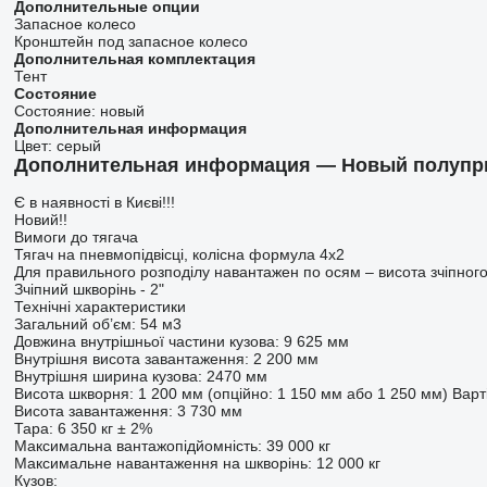
Дополнительные опции
Запасное колесо
Кронштейн под запасное колесо
Дополнительная комплектация
Тент
Состояние
Состояние:
новый
Дополнительная информация
Цвет:
серый
Дополнительная информация — Новый полупри
Є в наявності в Києві!!!
Новий!!
Вимоги до тягача
Тягач на пневмопідвісці, колісна формула 4х2
Для правильного розподілу навантажен по осям – висота зчіпно
Зчіпний шкворінь - 2"
Технічні характеристики
Загальний об’єм: 54 м3
Довжина внутрішньої частини кузова: 9 625 мм
Внутрішня висота завантаження: 2 200 мм
Внутрішня ширина кузова: 2470 мм
Висота шкворня: 1 200 мм (опційно: 1 150 мм або 1 250 мм) Варт
Висота завантаження: 3 730 мм
Тара: 6 350 кг ± 2%
Максимальна вантажопідйомність: 39 000 кг
Максимальне навантаження на шкворінь: 12 000 кг
Кузов: