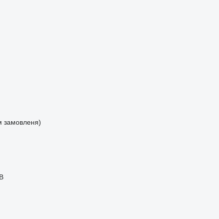
м замовленя)
В