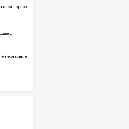
 вашего права
одавец
 Не переводите