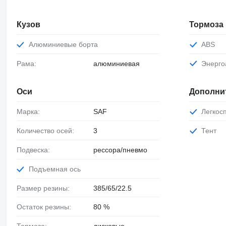
Кузов
Тормоза
Алюминиевые борта
ABS
Рама:
алюминиевая
Энерг
Оси
Дополни
Марка:
SAF
Легко
Количество осей:
3
Тент
Подвеска:
рессора/пневмо
Подъемная ось
Размер резины:
385/65/22.5
Остаток резины:
80 %