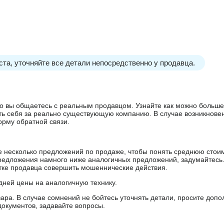
та, уточняйте все детали непосредственно у продавца.
 что вы общаетесь с реальным продавцом. Узнайте как можно боль
ять себя за реально существующую компанию. В случае возникнове
орму обратной связи.
е несколько предложений по продаже, чтобы понять среднюю стои
редложения намного ниже аналогичных предложений, задумайтесь
ытке продавца совершить мошеннические действия.
дней цены на аналогичную технику.
ара. В случае сомнений не бойтесь уточнять детали, просите доп
документов, задавайте вопросы.