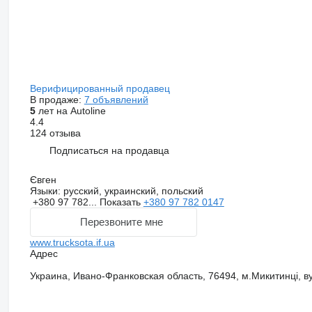
Верифицированный продавец
В продаже:
7 объявлений
5
лет на Autoline
4.4
124 отзыва
Подписаться на продавца
Євген
Языки:
русский, украинский, польский
+380 97 782...
Показать
+380 97 782 0147
Перезвоните мне
www.trucksota.if.ua
Адрес
Украина, Ивано-Франковская область, 76494, м.Микитинці, ву