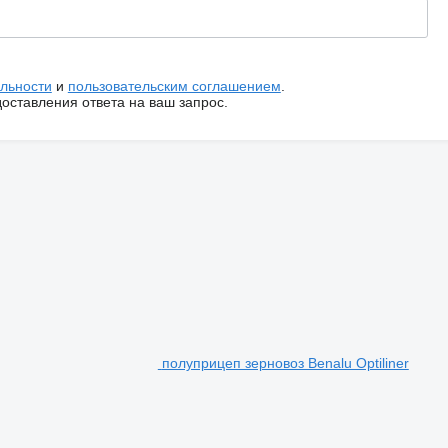
льности
и
пользовательским соглашением
.
ставления ответа на ваш запрос.
полуприцеп зерновоз Benalu Optiliner