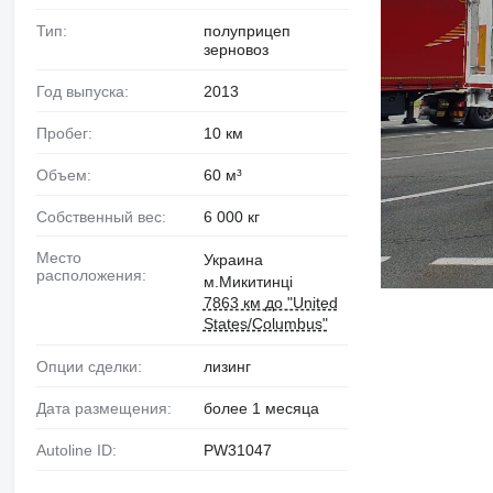
Тип:
полуприцеп
зерновоз
Год выпуска:
2013
Пробег:
10 км
Объем:
60 м³
Собственный вес:
6 000 кг
Место
Украина
расположения:
м.Микитинці
7863 км до "United
States/Columbus"
Опции сделки:
лизинг
Дата размещения:
более 1 месяца
Autoline ID:
PW31047