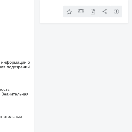
ше информации о
ния подозрений
мость
. Значительная
олнительные