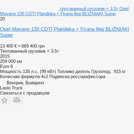
тентованный грузовик < 3.5т Opel
Movano 135 CDTI Plandeka + Firana 8ep BLIŹNIAKI Super
20
Opel Movano 135 CDTI Plandeka + Firana 8ep BLIŹNIAKI
Super
13 400 €
≈ 689 400 грн
Тентованный грузовик < 3.5т
2015
259 000 км
Euro 6
Мощность
135 л.с. (99 кВт)
Топливо
дизель
Грузопод.
915 кг
Колесная формула
4x2
Подвеска
рессора/рессора
Венгрия, Budapest
Laslo Truck
Связаться с продавцом