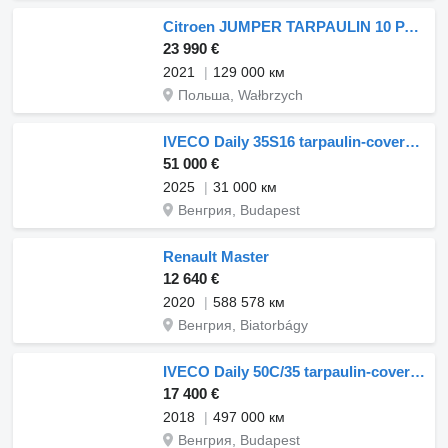
Citroen JUMPER TARPAULIN 10 PALLETS CRUISE CONTROL AIR CONDITIONING LED
23 990 €
2021
129 000 км
Польша, Wałbrzych
IVECO Daily 35S16 tarpaulin-covered flatbed truck+ Tail lift
51 000 €
2025
31 000 км
Венгрия, Budapest
Renault Master
12 640 €
2020
588 578 км
Венгрия, Biatorbágy
IVECO Daily 50C/35 tarpaulin-covered flatbed truck
17 400 €
2018
497 000 км
Венгрия, Budapest