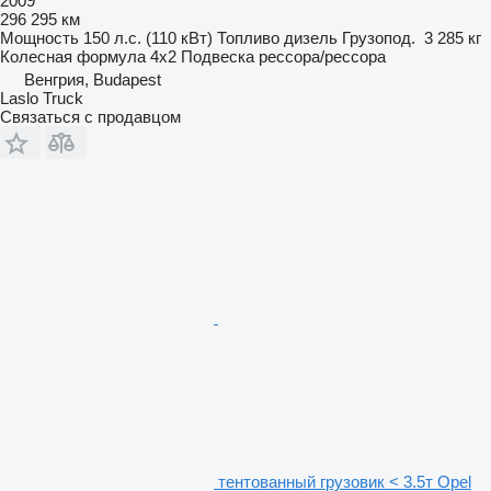
2009
296 295 км
Мощность
150 л.с. (110 кВт)
Топливо
дизель
Грузопод.
3 285 кг
Колесная формула
4x2
Подвеска
рессора/рессора
Венгрия, Budapest
Laslo Truck
Связаться с продавцом
тентованный грузовик < 3.5т Opel