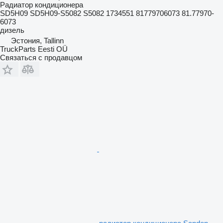
Радиатор кондиционера
SD5H09 SD5H09-S5082 S5082 1734551 81779706073 81.77970-
6073
дизель
Эстония, Tallinn
TruckParts Eesti OÜ
Связаться с продавцом