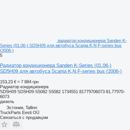
радиатор кондиционера Sanden K-
Series (01.06-) SD5H09 для автобуса Scania K,N,F-series bus
(2006-)
5
Радиатор кондиционера Sanden K-Series (01.06-)
SD5H09 для автобуса Scania K,N,F-series bus (2006-)
153,23 €
≈ 7 884 грн
Радиатор кондиционера
SD5H09 SD5H09-S5082 S5082 1734551 81779706073 81.77970-
6073
дизель
Эстония, Tallinn
TruckParts Eesti OÜ
Связаться с продавцом