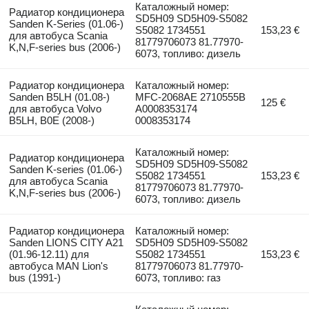
Каталожный номер:
Радиатор кондиционера
SD5H09 SD5H09-S5082
Sanden K-Series (01.06-)
S5082 1734551
153,23 €
для автобуса Scania
81779706073 81.77970-
K,N,F-series bus (2006-)
6073, топливо: дизель
Радиатор кондиционера
Каталожный номер:
Sanden B5LH (01.08-)
MFC-2068AE 2710555B
125 €
для автобуса Volvo
A0008353174
B5LH, B0E (2008-)
0008353174
Каталожный номер:
Радиатор кондиционера
SD5H09 SD5H09-S5082
Sanden K-series (01.06-)
S5082 1734551
153,23 €
для автобуса Scania
81779706073 81.77970-
K,N,F-series bus (2006-)
6073, топливо: дизель
Радиатор кондиционера
Каталожный номер:
Sanden LIONS CITY A21
SD5H09 SD5H09-S5082
(01.96-12.11) для
S5082 1734551
153,23 €
автобуса MAN Lion's
81779706073 81.77970-
bus (1991-)
6073, топливо: газ