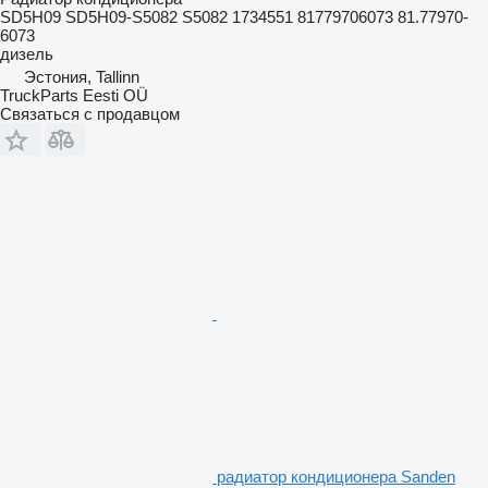
SD5H09 SD5H09-S5082 S5082 1734551 81779706073 81.77970-
6073
дизель
Эстония, Tallinn
TruckParts Eesti OÜ
Связаться с продавцом
радиатор кондиционера Sanden