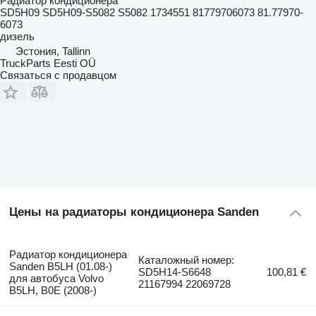
Радиатор кондиционера
SD5H09 SD5H09-S5082 S5082 1734551 81779706073 81.77970-
6073
дизель
Эстония, Tallinn
TruckParts Eesti OÜ
Связаться с продавцом
Цены на радиаторы кондиционера Sanden
Радиатор кондиционера
Каталожный номер:
Sanden B5LH (01.08-)
SD5H14-S6648
100,81 €
для автобуса Volvo
21167994 22069728
B5LH, B0E (2008-)