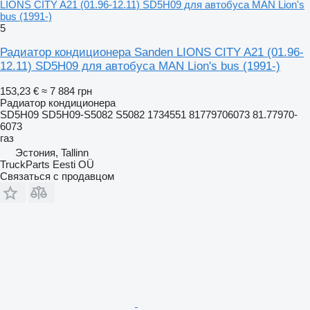
LIONS CITY A21 (01.96-12.11) SD5H09 для автобуса MAN Lion's
bus (1991-)
5
Радиатор кондиционера Sanden LIONS CITY A21 (01.96-
12.11) SD5H09 для автобуса MAN Lion's bus (1991-)
153,23 €
≈ 7 884 грн
Радиатор кондиционера
SD5H09 SD5H09-S5082 S5082 1734551 81779706073 81.77970-
6073
газ
Эстония, Tallinn
TruckParts Eesti OÜ
Связаться с продавцом