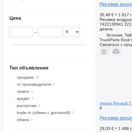
Ресивер возду
Эстония
Испания
35,48 €
≈ 1 817 
Цена
Ресивер воздуш
Бельгия
7422130941 221
Румыния
дизель
–
Нидерланды
Эстония, Tall
TruckParts Eesti
Связаться с пр
Тип объявления
продажа
от производителя
лизинг
кредит
тягача Renault T
рассрочка
6
trade-in (обмен с доплатой)
Ресивер возду
обмен
29,03 €
≈ 1 486 