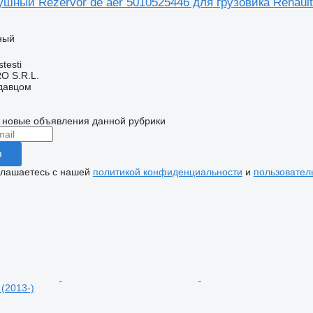
шный Rezervor de aer 5010525446 для грузовика Renault
ный
testi
O S.R.L.
одавцом
 новые объявления данной рубрики
я
глашаетесь с нашей
политикой конфиденциальности
и
пользовател
 (2013-)