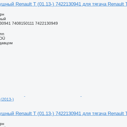
шный Renault T (01.13-) 7422130941 для тягача Renault T
грн
ный
30941 7408150111 7422130949
inn
 OÜ
одавцом
 (2013-)
шный Renault T (01.13-) 7422130941 для тягача Renault T
грн