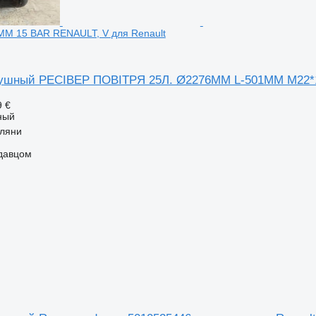
M 15 BAR RENAULT, V для Renault
душный РЕСІВЕР ПОВІТРЯ 25Л. Ø2276MM L-501MM M22*1
9 €
ный
рляни
одавцом