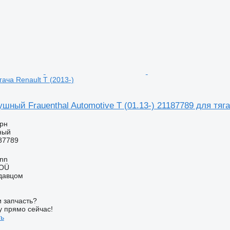
ача Renault T (2013-)
шный Frauenthal Automotive T (01.13-) 21187789 для тяга
грн
ный
87789
inn
 OÜ
одавцом
 запчасть?
у прямо сейчас!
ть