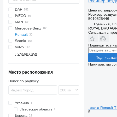
Ресивер возду
DAF
A-series
6-Series
Цена по запросу
Ресивер воздуш
IVECO
X-Series
CF
5010525446
MAN
LF
EuroCargo
LTM
Румыния, Cris
ROYAL DRU AGR
Mercedes-Benz
XF
Eurotech
A-series
Связаться с пр
Renault
S-Way
L2000
A-Class
Atleon
Scania
Stralis
Lion's series
Actros
D-series
Подпишитесь на
Volvo
Trakker
TGA
Antos
Midliner
G-series
SKO
Alpino
D 210
показать все
TGL
Arocs
Midlum
K-series
Urbino
A-series
Подписатьс
TGM
Atego
Premium
P-series
B-series
Нажимая, вы со
TGS
Axor
T-series
R-series
F88
Место расположения
TGX
Econic
F89
T520
Intouro
FH
Поиск по радиусу
LK
FL
MB
FM
FMX
Украина
VNL
тягача Renault T
Львовская область
5
Европа
Черляны