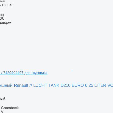
ный
2130949
inn
 OÜ
одавцом
/ 7420904407 для грузовика
ушный Renault // LUCHT TANK D210 EURO 6 25 LITER VO
ный
 Groesbeek
.V.