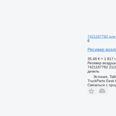
7421187782 для 
6
Ресивер возду
35,48 €
≈ 1 817 
Ресивер воздуш
7421187782 211
дизель
Эстония, Tall
TruckParts Eesti
Связаться с пр