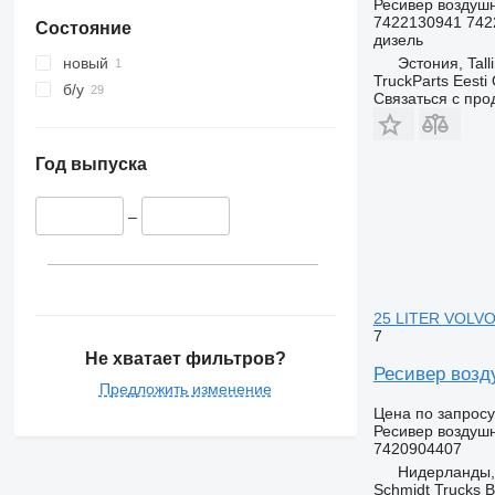
Ресивер воздуш
7422130941 742
Состояние
дизель
Эстония, Tall
новый
TruckParts Eesti
б/у
Связаться с пр
Год выпуска
–
25 LITER VOLVO 
7
Не хватает фильтров?
Ресивер возд
Предложить изменение
Цена по запросу
Ресивер воздуш
7420904407
Нидерланды,
Schmidt Trucks B