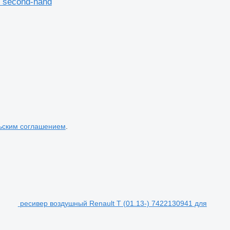
 second-hand
ьским соглашением
.
ресивер воздушный Renault T (01.13-) 7422130941 для