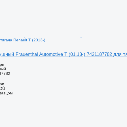
тягача Renault T (2013-)
шный Frauenthal Automotive T (01.13-) 7421187782 для тя
грн
ный
87782
inn
 OÜ
одавцом