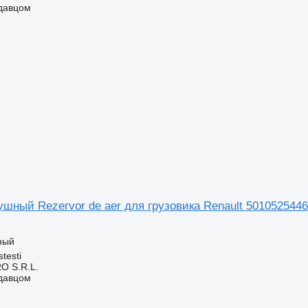
одавцом
шный Rezervor de aer для грузовика Renault 5010525446
ный
testi
O S.R.L.
одавцом