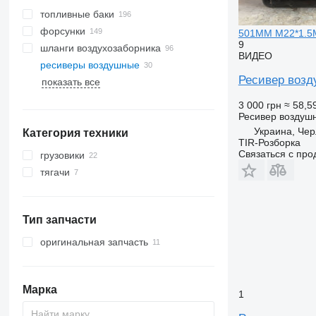
топливные баки
форсунки
501MM M22*1.5M
9
шланги воздухозаборника
ВИДЕО
ресиверы воздушные
Ресивер воз
показать все
3 000 грн
≈ 58,5
Ресивер воздуш
Украина, Че
Категория техники
TIR-Розборка
Связаться с пр
грузовики
тягачи
Тип запчасти
оригинальная запчасть
Марка
1