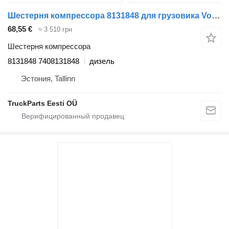
Шестерня компрессора 8131848 для грузовика Volvo FL, FL6, FL7, FL10, FL12, FS718 (1985-2005)
68,55 €
≈ 3 510 грн
Шестерня компрессора
8131848 7408131848
дизель
Эстония, Tallinn
TruckParts Eesti OÜ