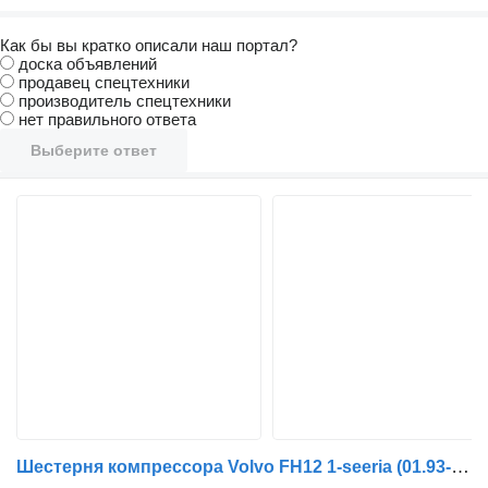
Как бы вы кратко описали наш портал?
доска объявлений
продавец спецтехники
производитель спецтехники
нет правильного ответа
Выберите ответ
Шестерня компрессора Volvo FH12 1-seeria (01.93-12.02) 1549425 для тягача Volvo FH12, FH16, NH12, FH, VNL780 (1993-2014)