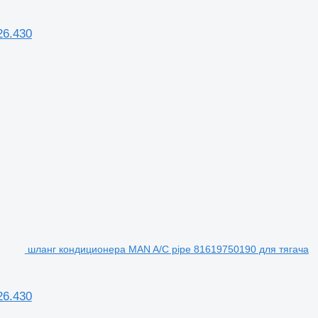
26.430
шланг кондиционера MAN A/C pipe 81619750190 для тягача
26.430