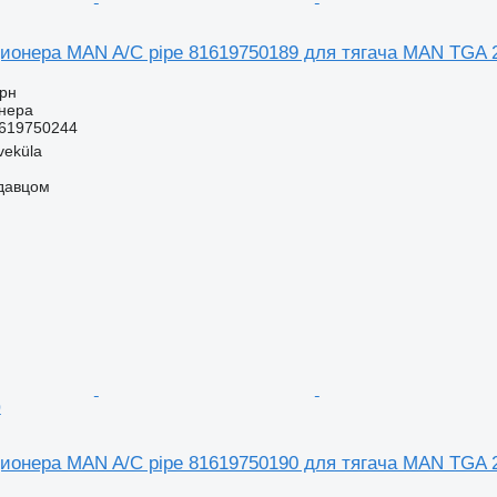
ионера MAN A/C pipe 81619750189 для тягача MAN TGA 
грн
нера
619750244
veküla
одавцом
0
ионера MAN A/C pipe 81619750190 для тягача MAN TGA 