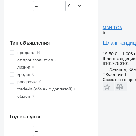
–
MAN TGA
5
Шланг кондиц
Тип объявления
продажа
19,50 €
≈ 1 003 
Шланг кондицио
от производителя
81619750101
лизинг
Эстония, Kõr
кредит
TSvaruosad
Связаться с пр
рассрочка
trade-in (обмен с доплатой)
обмен
Год выпуска
–