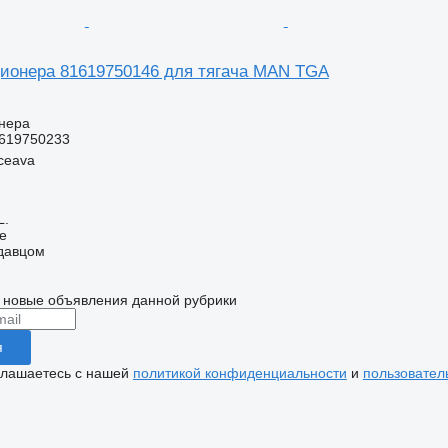
ионера 81619750146 для тягача MAN TGA
нера
619750233
ceava
L.
ne
одавцом
 новые объявления данной рубрики
я
глашаетесь с нашей
политикой конфиденциальности
и
пользовател