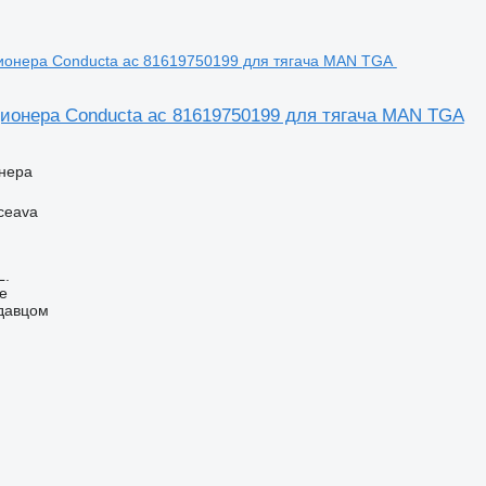
ионера Conducta ac 81619750199 для тягача MAN TGA
нера
ceava
L.
ne
одавцом