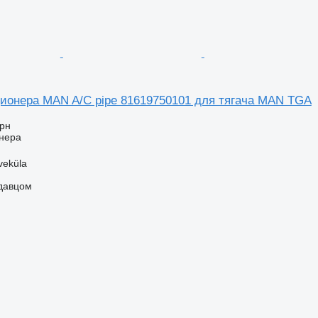
ионера MAN A/C pipe 81619750101 для тягача MAN TGA
грн
нера
veküla
одавцом