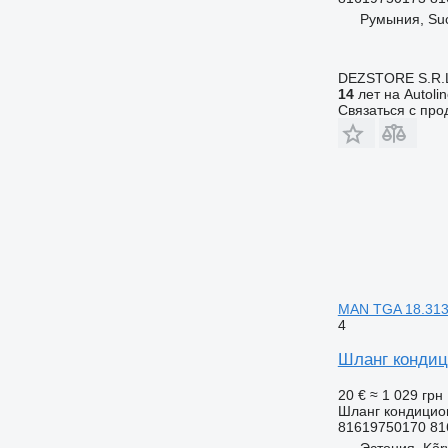
Румыния, Su
DEZSTORE S.R.
14
лет на Autoli
Связаться с пр
MAN TGA 18.31
4
Шланг кондиц
20 €
≈ 1 029 грн
Шланг кондицио
81619750170 81
Эстония, Kõr