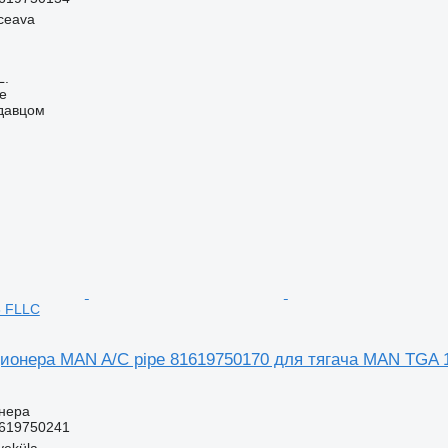
ceava
L.
ne
одавцом
3 FLLC
ионера MAN A/C pipe 81619750170 для тягача MAN TGA 
нера
619750241
veküla