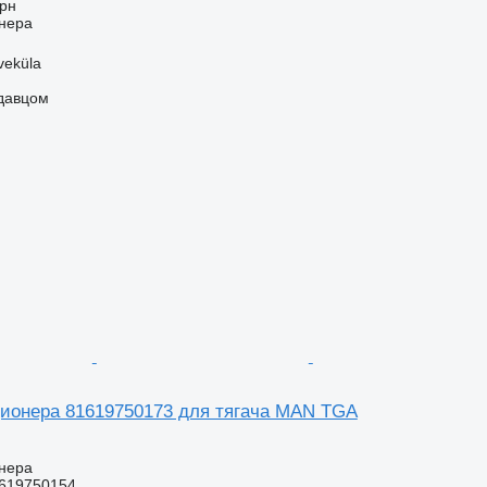
грн
нера
veküla
одавцом
ионера 81619750173 для тягача MAN TGA
нера
619750154