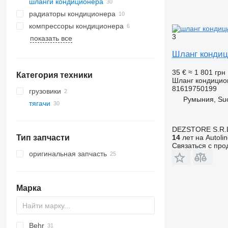
шланги кондиционера
радиаторы кондиционера
компрессоры кондиционера
3
показать все
Шланг кондиц
35 €
≈ 1 801 грн
Категория техники
Шланг кондицио
81619750199
грузовики
Румыния, Su
тягачи
DEZSTORE S.R.
14
лет на Autoli
Тип запчасти
Связаться с пр
оригинальная запчасть
Марка
Behr