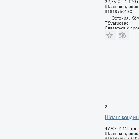
22,75 €
≈ 1 170 
Шланг кондицио
81619750190
Эстония, Kõr
TSvaruosad
Связаться с пр
2
Шланг кондиц
47 €
≈ 2 418 грн
Шланг кондицио
81619750173 81