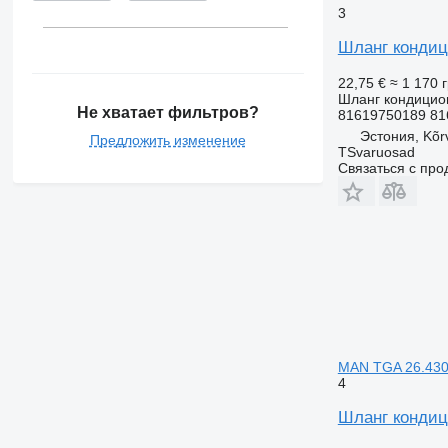
3
Шланг кондиц
22,75 €
≈ 1 170 
Шланг кондицио
Не хватает фильтров?
81619750189 81
Эстония, Kõr
Предложить изменение
TSvaruosad
Связаться с пр
MAN TGA 26.43
4
Шланг кондиц