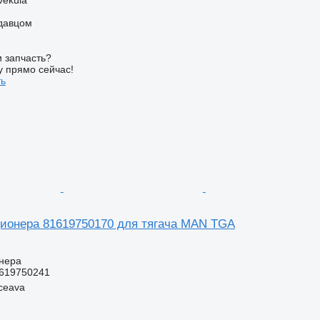
одавцом
 запчасть?
у прямо сейчас!
ть
ионера 81619750170 для тягача MAN TGA
нера
619750241
ceava