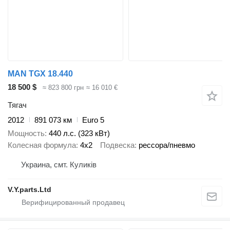
MAN TGX 18.440
18 500 $
≈ 823 800 грн
≈ 16 010 €
Тягач
2012
891 073 км
Euro 5
Мощность
440 л.с. (323 кВт)
Колесная формула
4x2
Подвеска
рессора/пневмо
Украина, смт. Куликів
V.Y.parts.Ltd