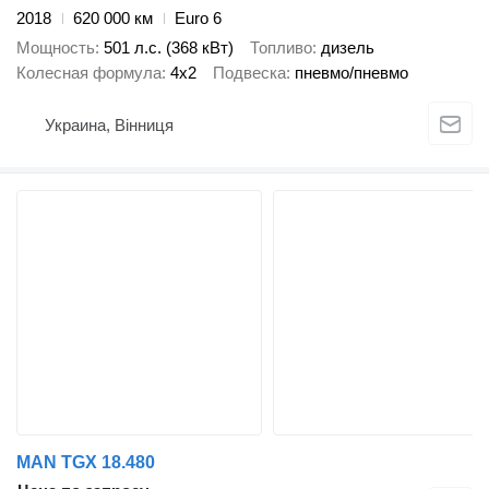
2018
620 000 км
Euro 6
Мощность
501 л.с. (368 кВт)
Топливо
дизель
Колесная формула
4x2
Подвеска
пневмо/пневмо
Украина, Вінниця
MAN TGX 18.480