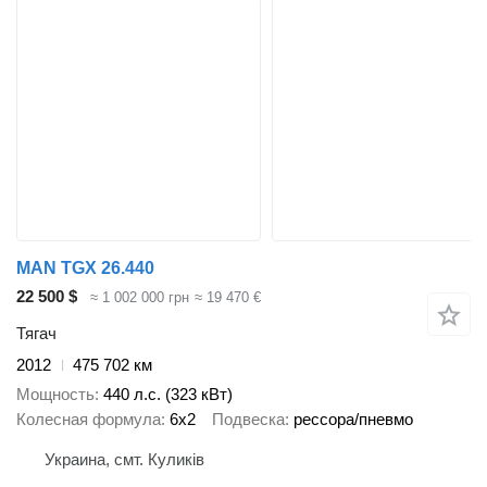
MAN TGX 26.440
22 500 $
≈ 1 002 000 грн
≈ 19 470 €
Тягач
2012
475 702 км
Мощность
440 л.с. (323 кВт)
Колесная формула
6x2
Подвеска
рессора/пневмо
Украина, смт. Куликів