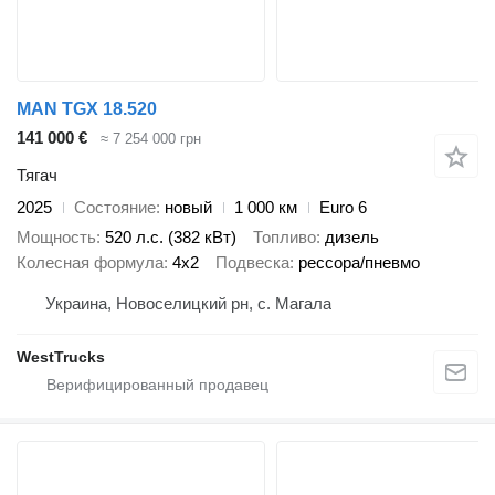
MAN TGX 18.520
141 000 €
≈ 7 254 000 грн
Тягач
2025
Состояние
новый
1 000 км
Euro 6
Мощность
520 л.с. (382 кВт)
Топливо
дизель
Колесная формула
4x2
Подвеска
рессора/пневмо
Украина, Новоселицкий рн, с. Магала
WestTrucks