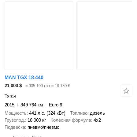
MAN TGX 18.440
21 000 $
≈ 935 100 грн
≈ 18 180 €
Тягач
2015
849 764 км
Euro 6
Мощность
441 л.с. (324 кВт)
Топливо
дизель
Грузопод.
18 000 кг
Колесная формула
4x2
Подвеска
пневмо/пневмо