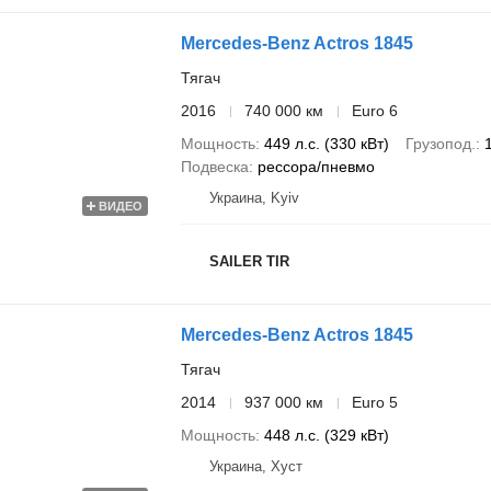
Mercedes-Benz Actros 1845
Тягач
2016
740 000 км
Euro 6
Мощность
449 л.с. (330 кВт)
Грузопод.
Подвеска
рессора/пневмо
Украина, Kyiv
ВИДЕО
SAILER TIR
Mercedes-Benz Actros 1845
Тягач
2014
937 000 км
Euro 5
Мощность
448 л.с. (329 кВт)
Украина, Хуст