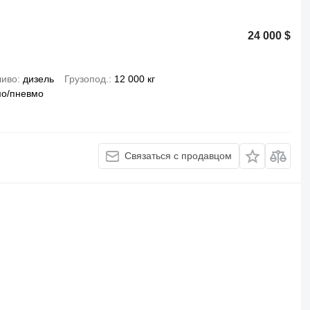
24 000 $
ливо
дизель
Грузопод.
12 000 кг
мо/пневмо
Связаться с продавцом