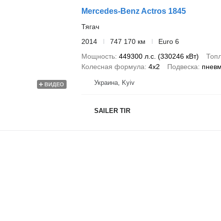
Mercedes-Benz Actros 1845
Тягач
2014
747 170 км
Euro 6
Мощность
449300 л.с. (330246 кВт)
Топ
Колесная формула
4x2
Подвеска
пнев
Украина, Kyiv
ВИДЕО
SAILER TIR