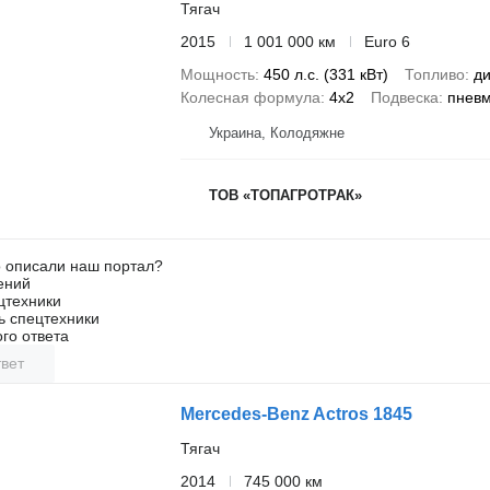
Тягач
2015
1 001 000 км
Euro 6
Мощность
450 л.с. (331 кВт)
Топливо
ди
Колесная формула
4x2
Подвеска
пнев
Украина, Колодяжне
ТОВ «ТОПАГРОТРАК»
о описали наш портал?
ений
цтехники
ь спецтехники
го ответа
вет
Mercedes-Benz Actros 1845
Тягач
2014
745 000 км