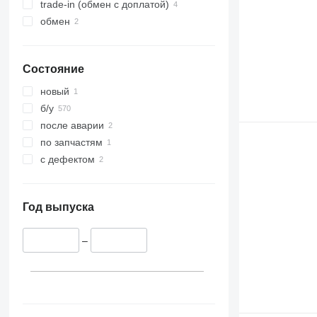
trade-in (обмен с доплатой)
Actros 2553
обмен
Actros 2645
Actros 2646
Actros 2648
Состояние
Actros 2651
новый
Actros 2653
б/у
Actros 2663
после аварии
Actros 3340
по запчастям
Actros 3348
с дефектом
Actros 3351
Actros 3363
Actros 4048
Год выпуска
Actros 4151
Actros 4163
–