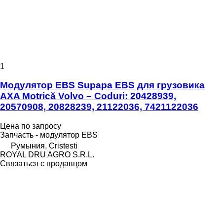
1
Модулятор EBS Supapa EBS для грузовика
AXA Motrică Volvo – Coduri: 20428939,
20570908, 20828239, 21122036, 7421122036
Цена по запросу
Запчасть - модулятор EBS
Румыния, Cristesti
ROYAL DRU AGRO S.R.L.
Связаться с продавцом