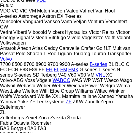
VDL Jonckheere
VDL
Futura
VDO
VG
VIC
VM Motori
Vaden
Valeo
Valmet
Van Hool
A-series
Astromega
Astron
EX
T-series
Vancooler
Vanguard
Vansco
Varta
Veljan
Ventura
Verachtert
CW
Verint
Viberti
Vibocold
Vickers Hydraulics
Victor Reinz
Victron
Energy
Vignal
Visteon
Vitrifrigo
Vivolo
Vogelsitze
Voith
Volant
Volkswagen
Amarok
Arteon
Atlas
Caddy
Caravelle
Crafter
Golf
LT
Multivan
Passat
Polo
Sharan
T-Roc
Tiguan
Touareg
Touran
Transporter
Volvo
7700
8500
8700
8900
9700
9900
A-series
B-series
BL
BLC
C
EC
ECR
F88
F89
FE
FH
FL
FM
FMX
G-series
L-series
N-
series
S-series
SD
Terberg
V40
V60
V90
VM
VNL
XC
Volvo-ABG
Voss
Vögele
WABCO
WAŚ
WP
WST
Waeco
Wago
Walvoil
Webasto
Weber
Weber
Weichai Power
Welgro
Wema
WestLake
Wielton
Willi Elbe Group
Williams
Wiltec
Winkler
Wolfe
Woodward
Wölfle
XXL Marmitte Italiane
Xantrex
Yamaha
Yanmar
Yoke
ZF Lenksysteme
ZF
ZKW
Zanotti
Zepro
Zettelmeyer
ZL
Zetterbergs
Zexel
Zorzi
Zvezda
Škoda
Fabia
Octavia
Roomster
БАЗ
Богдан
ВАЗ
ГАЗ