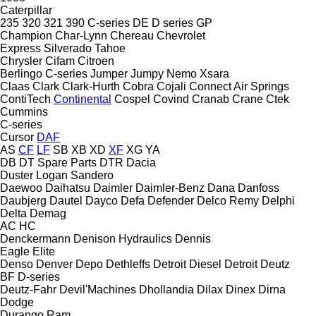
Caterpillar
235
320
321
390
C-series
DE
D series
GP
Champion
Char-Lynn
Chereau
Chevrolet
Express
Silverado
Tahoe
Chrysler
Cifam
Citroen
Berlingo
C-series
Jumper
Jumpy
Nemo
Xsara
Claas
Clark
Clark-Hurth
Cobra
Cojali
Connect Air Springs
ContiTech
Continental
Cospel
Covind
Cranab
Crane
Ctek
Cummins
C-series
Cursor
DAF
AS
CF
LF
SB
XB
XD
XF
XG
YA
DB
DT Spare Parts
DTR
Dacia
Duster
Logan
Sandero
Daewoo
Daihatsu
Daimler
Daimler-Benz
Dana
Danfoss
Daubjerg
Dautel
Dayco
Defa
Defender
Delco Remy
Delphi
Delta
Demag
AC
HC
Denckermann
Denison Hydraulics
Dennis
Eagle
Elite
Denso
Denver
Depo
Dethleffs
Detroit Diesel
Detroit
Deutz
BF
D-series
Deutz-Fahr
Devil'Machines
Dhollandia
Dilax
Dinex
Dirna
Dodge
Durango
Ram