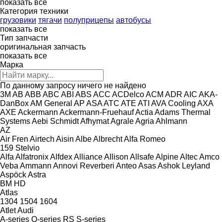
показать все
Категория техники
грузовики
тягачи
полуприцепы
автобусы
показать все
Тип запчасти
оригинальная запчасть
показать все
Марка
По данному запросу ничего не найдено
3M
AB
ABB
ABC
ABI
ABS
ACC
ACDelco
ACM
ADR
AIC
AKA-
DanBox
AM General
AP
ASA
ATC
ATE
ATI
AVA Cooling
AXA
AXE
Ackermann
Ackermann-Fruehauf
Actia
Adams Thermal
Systems
Aebi Schmidt
Afhymat
Agrale
Agria
Ahlmann
AZ
Air Fren
Airtech
Aisin
Albe
Albrecht
Alfa Romeo
159
Stelvio
Alfa
Alfatronix
Alfdex
Alliance
Allison
Allsafe
Alpine
Altec
Amco
Veba
Ammann
Annovi Reverberi
Anteo
Asas
Ashok Leyland
Aspöck
Astra
BM
HD
Atlas
1304
1504
1604
Atlet
Audi
A-series
Q-series
RS
S-series