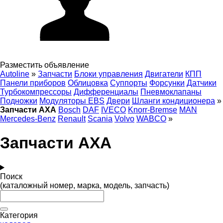
Разместить объявление
Autoline
»
Запчасти
Блоки управления
Двигатели
КПП
Панели приборов
Облицовка
Суппорты
Форсунки
Датчики
Турбокомпрессоры
Дифференциалы
Пневмоклапаны
Подножки
Модуляторы EBS
Двери
Шланги кондиционера
»
Запчасти AXA
Bosch
DAF
IVECO
Knorr-Bremse
MAN
Mercedes-Benz
Renault
Scania
Volvo
WABCO
»
Запчасти AXA
Поиск
(каталожный номер, марка, модель, запчасть)
Категория