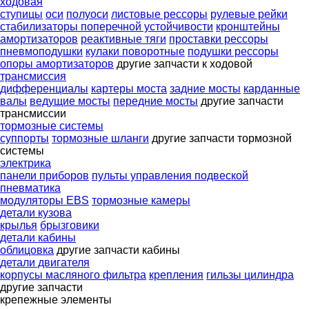
ходовая
ступицы
оси
полуоси
листовые рессоры
рулевые рейки
стабилизаторы поперечной устойчивости
кронштейны
амортизаторов
реактивные тяги
проставки рессоры
пневмоподушки
кулаки поворотные
подушки рессоры
опоры амортизаторов
другие запчасти к ходовой
трансмиссия
дифференциалы
картеры моста
задние мосты
карданные
валы
ведущие мосты
передние мосты
другие запчасти
трансмиссии
тормозные системы
суппорты
тормозные шланги
другие запчасти тормозной
системы
электрика
панели приборов
пульты управления подвеской
пневматика
модуляторы EBS
тормозные камеры
детали кузова
крылья
брызговики
детали кабины
облицовка
другие запчасти кабины
детали двигателя
корпусы масляного фильтра
крепления
гильзы цилиндра
другие запчасти
крепежные элементы