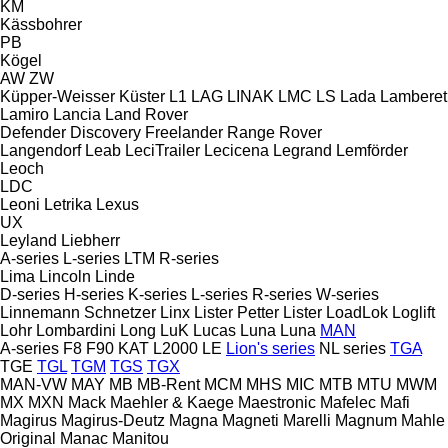
KM
Kässbohrer
PB
Kögel
AW
ZW
Küpper-Weisser
Küster
L1
LAG
LINAK
LMC
LS
Lada
Lamberet
Lamiro
Lancia
Land Rover
Defender
Discovery
Freelander
Range Rover
Langendorf
Leab
LeciTrailer
Lecicena
Legrand
Lemförder
Leoch
LDC
Leoni
Letrika
Lexus
UX
Leyland
Liebherr
A-series
L-series
LTM
R-series
Lima
Lincoln
Linde
D-series
H-series
K-series
L-series
R-series
W-series
Linnemann Schnetzer
Linx
Lister Petter
Lister
LoadLok
Loglift
Lohr
Lombardini
Long
LuK
Lucas
Luna
Luna
MAN
A-series
F8
F90
KAT
L2000
LE
Lion's series
NL series
TGA
TGE
TGL
TGM
TGS
TGX
MAN-VW
MAY
MB
MB-Rent
MCM
MHS
MIC
MTB
MTU
MWM
MX
MXN
Mack
Maehler & Kaege
Maestronic
Mafelec
Mafi
Magirus
Magirus-Deutz
Magna
Magneti Marelli
Magnum
Mahle
Original
Manac
Manitou