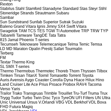
Rexton
Stabilus
Stahl
Stamford
Stanadyne
Standard
Stas
Steyr
Stihl
Stoneridge
Strands
Strautmann
Subaru
Sambar
Sun
Sundstrand
Sunfab
Superior
Sutrak
Suzuki
Baleno
Grand Vitara
Ignis
Jimny
SX4
Swift
Vitara
Swagelok
TAM
TCS
TES
TGW
TI Automotive
TRP
TRW
TYP
Tabarelli
Tamware
TangDE
Tata
Tatra
815
Jamal
Phoenix
T-series
Tecumseh
Teknoware
Telemecanique
Telma
Temic
Temsa
LD
MD
Maraton
Opalin
Prestij
Safari
Tourmalin
Terberg
FM
Textar
Thermo King
SL
SMX
T-series
Thermo
Thermobus
Thermotec
Thoreb
Thorn
Thyssen
Tilbox
Timken
Tirsan
TitanX
Toimil
Tomasetto
Torrent
Toyota
Auris
Avensis
Aygo
Coaster
Corolla
Dyna
Hiace
Hilux
Hino
Land Cruiser
Lite Ace
Prius
Proace
Probox
RAV4
Tacoma
Verso
Yaris
Trailor
Trako
Transgruas
Trimble
Trouillet
Tru-Turf
Truma
Trux
Trygg
Tudor
Turbo
Twin Disc
Tyco
TyreON
UFI Filters
UN
Ultra
Unic
Universal
Ursus
V.Orlandi
VBG
VDL Berkhof
VDL Bova
FHD
Futura
Magiq