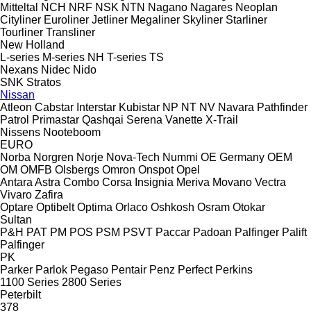
Mitteltal
NCH
NRF
NSK
NTN
Nagano
Nagares
Neoplan
Cityliner
Euroliner
Jetliner
Megaliner
Skyliner
Starliner
Tourliner
Transliner
New Holland
L-series
M-series
NH
T-series
TS
Nexans
Nidec
Nido
SNK
Stratos
Nissan
Atleon
Cabstar
Interstar
Kubistar
NP
NT
NV
Navara
Pathfinder
Patrol
Primastar
Qashqai
Serena
Vanette
X-Trail
Nissens
Nooteboom
EURO
Norba
Norgren
Norje
Nova-Tech
Nummi
OE Germany
OEM
OM
OMFB
Olsbergs
Omron
Onspot
Opel
Antara
Astra
Combo
Corsa
Insignia
Meriva
Movano
Vectra
Vivaro
Zafira
Optare
Optibelt
Optima
Orlaco
Oshkosh
Osram
Otokar
Sultan
P&H
PAT
PM
POS
PSM
PSVT
Paccar
Padoan
Palfinger Palift
Palfinger
PK
Parker
Parlok
Pegaso
Pentair
Penz
Perfect
Perkins
1100 Series
2800 Series
Peterbilt
378