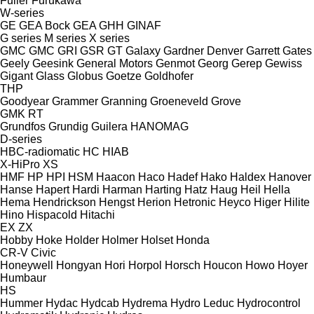
Fuller
Furukawa
W-series
GE
GEA Bock
GEA
GHH
GINAF
G series
M series
X series
GMC
GMC
GRI
GSR
GT
Galaxy
Gardner Denver
Garrett
Gates
Geely
Geesink
General Motors
Genmot
Georg
Gerep
Gewiss
Gigant
Glass
Globus
Goetze
Goldhofer
THP
Goodyear
Grammer
Granning
Groeneveld
Grove
GMK
RT
Grundfos
Grundig
Guilera
HANOMAG
D-series
HBC-radiomatic
HC
HIAB
X-HiPro
XS
HMF
HP
HPI
HSM
Haacon
Haco
Hadef
Hako
Haldex
Hanover
Hanse
Hapert
Hardi
Harman
Harting
Hatz
Haug
Heil
Hella
Hema
Hendrickson
Hengst
Herion
Hetronic
Heyco
Higer
Hilite
Hino
Hispacold
Hitachi
EX
ZX
Hobby
Hoke
Holder
Holmer
Holset
Honda
CR-V
Civic
Honeywell
Hongyan
Hori
Horpol
Horsch
Houcon
Howo
Hoyer
Humbaur
HS
Hummer
Hydac
Hydcab
Hydrema
Hydro Leduc
Hydrocontrol