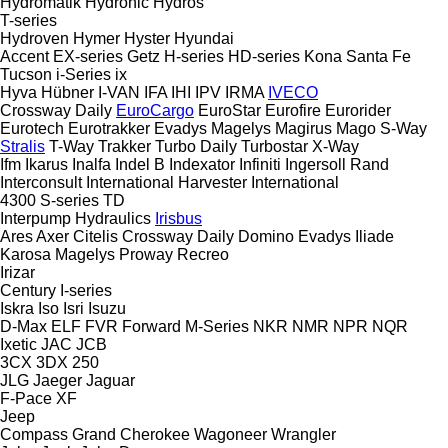
Hydromatik
Hydronic
Hydros
T-series
Hydroven
Hymer
Hyster
Hyundai
Accent
EX-series
Getz
H-series
HD-series
Kona
Santa Fe
Tucson
i-Series
ix
Hyva
Hübner
I-VAN
IFA
IHI
IPV
IRMA
IVECO
Crossway
Daily
EuroCargo
EuroStar
Eurofire
Eurorider
Eurotech
Eurotrakker
Evadys
Magelys
Magirus
Mago
S-Way
Stralis
T-Way
Trakker
Turbo Daily
Turbostar
X-Way
Ifm
Ikarus
Inalfa
Indel B
Indexator
Infiniti
Ingersoll Rand
Interconsult
International Harvester
International
4300
S-series
TD
Interpump Hydraulics
Irisbus
Ares
Axer
Citelis
Crossway
Daily
Domino
Evadys
Iliade
Karosa
Magelys
Proway
Recreo
Irizar
Century
I-series
Iskra
Iso
Isri
Isuzu
D-Max
ELF
FVR
Forward
M-Series
NKR
NMR
NPR
NQR
Ixetic
JAC
JCB
3CX
3DX
250
JLG
Jaeger
Jaguar
F-Pace
XF
Jeep
Compass
Grand Cherokee
Wagoneer
Wrangler