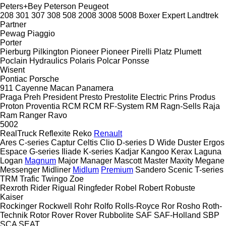
Peters+Bey
Peterson
Peugeot
208
301
307
308
508
2008
3008
5008
Boxer
Expert
Landtrek
Partner
Pewag
Piaggio
Porter
Pierburg
Pilkington
Pioneer
Pioneer
Pirelli
Platz
Plumett
Poclain Hydraulics
Polaris
Polcar
Ponsse
Wisent
Pontiac
Porsche
911
Cayenne
Macan
Panamera
Praga
Preh
President
Presto
Prestolite Electric
Prins
Produs
Proton
Proventia
RCM
RCM
RF-System
RM
Ragn-Sells
Raja
Ram
Ranger
Ravo
5002
RealTruck
Reflexite
Reko
Renault
Ares
C-series
Captur
Celtis
Clio
D-series
D Wide
Duster
Ergos
Espace
G-series
Iliade
K-series
Kadjar
Kangoo
Kerax
Laguna
Logan
Magnum
Major
Manager
Mascott
Master
Maxity
Megane
Messenger
Midliner
Midlum
Premium
Sandero
Scenic
T-series
TRM
Trafic
Twingo
Zoe
Rexroth
Rider
Rigual
Ringfeder
Robel
Robert
Robuste
Kaiser
Rockinger
Rockwell
Rohr
Rolfo
Rolls-Royce
Ror
Rosho
Roth-
Technik
Rotor
Rover
Rover
Rubbolite
SAF
SAF-Holland
SBP
SCA
SEAT