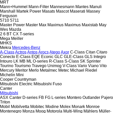
MRT
Mann+Hummel
Mann-Filter
Mannesmann
Mantes
Manuli
Marshall
Martek Power
Masats
Mascot
Maserati
Massey
Ferguson
5710
5711
Master Power
Master
Max
Maximus
Maximus
Maxistab
May
Wes
Mazda
2
6
BT
CX
T-series
Mega
Meiller
MHKS
Mekra
Mercedes-Benz
A-Class
Actros
Antos
Arocs
Atego
Axor
C-Class
Citan
Citaro
Conecto
E-Class
EQE
Econic
GLC
GLE-Class
GLS
Integro
Intouro
LK
MB
ML
O-series
R-Class
S-Class
SK
Sprinter
Tourino
Tourismo
Travego
Unimog
V-Class
Vario
Viano
Vito
Mercury
Meritor
Merlo
Metalmec
Metec
Michael Riedel
Michelin
Mini
Cooper
Countryman
Mitsubishi Electric
Mitsubishi Fuso
Canter
Mitsubishi
ASX
Canter
D-series
FB
FG
L-series
Montero
Outlander
Pajero
Triton
Mobil
Mobilvetta
Mobitec
Modine
Molex
Monark
Monroe
Montenegro
Monza
Moog
Motorola
Multi-Wing
Mählers
Müller-