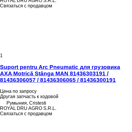
ROYAL DRU AGRO S.R.L.
Связаться с продавцом
1
Suport pentru Arc Pneumatic для грузовика
AXA Motrică Stânga MAN 81436303191 /
81436306057 / 81436306065 / 81436300191
Цена по запросу
Другая запчасть к ходовой
Румыния, Cristesti
ROYAL DRU AGRO S.R.L.
Связаться с продавцом