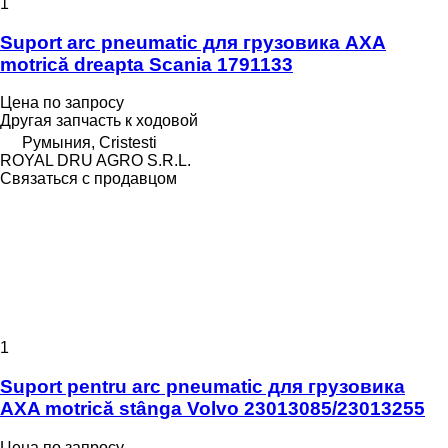
1
Suport arc pneumatic для грузовика AXA
motrică dreapta Scania 1791133
Цена по запросу
Другая запчасть к ходовой
Румыния, Cristesti
ROYAL DRU AGRO S.R.L.
Связаться с продавцом
1
Suport pentru arc pneumatic для грузовика
AXA motrică stânga Volvo 23013085/23013255
Цена по запросу