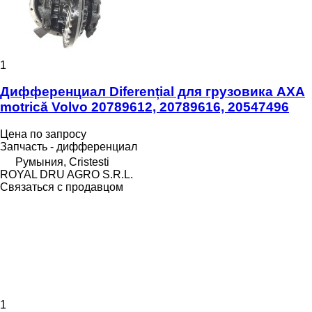
1
Дифференциал Diferențial для грузовика AXA
motrică Volvo 20789612, 20789616, 20547496
Цена по запросу
Запчасть - дифференциал
Румыния, Cristesti
ROYAL DRU AGRO S.R.L.
Связаться с продавцом
1