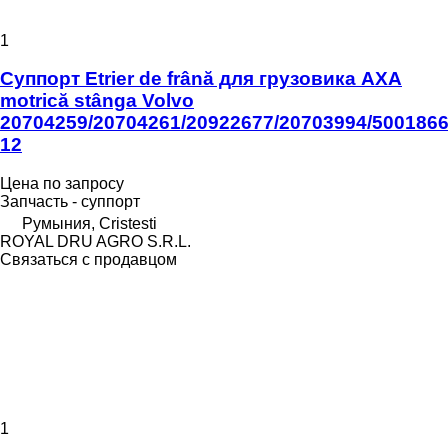
1
Суппорт Etrier de frână для грузовика AXA
motrică stânga Volvo
20704259/20704261/20922677/20703994/5001866
12
Цена по запросу
Запчасть - суппорт
Румыния, Cristesti
ROYAL DRU AGRO S.R.L.
Связаться с продавцом
1