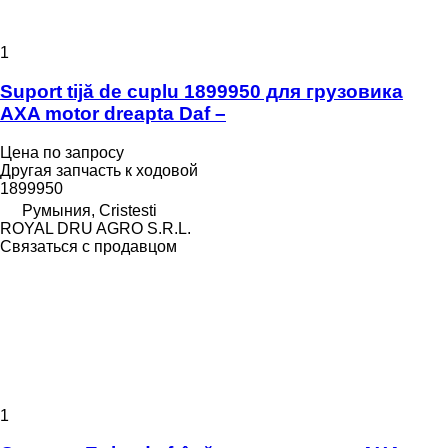
1
Suport tijă de cuplu 1899950 для грузовика
AXA motor dreapta Daf –
Цена по запросу
Другая запчасть к ходовой
1899950
Румыния, Cristesti
ROYAL DRU AGRO S.R.L.
Связаться с продавцом
1