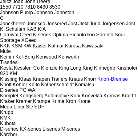
Jelcz
Joab
John Deere
1550
7710
7810
8430
8530
Johnson Pump
Johnson
Johnston
C
Jonckheere
Jonesco
Jonsered
Jost
Jtekt
Jurid
Jörgensen
Jöst
K. Schulten
KAB
KIA
Carnival
Ceed
K-series
Optima
Picanto
Rio
Sorento
Soul
Sportage
XCeed
KKK
KSM
KW
Kaiser
Kalmar
Karosa
Kawasaki
Mule
Keihin
Kel-Berg
Kenwood
Kenworth
T-series
Kesla
Kessler+Co
Kienzle
King Long
King
Kinnegrip
Kinshofer
920
KM
Kissling
Klaas
Knapen Trailers
Knaus
Knorr
Knorr-Bremse
Knott
Kohler
Koito
Kolbenschmidt
Komatsu
D series
PC
WA
Komplet
Kongsberg Automotive
Koni
Konvekta
Kormas
Kracht
Kraker
Kramer
Krampe
Krima
Kron
Krone
Mega Liner
SD
SDP
Krupp
KMK
Kubota
D-series
KX-series
L-series
M-series
Kärcher