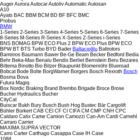
Auger
Aurora
Autocar
Autoliv
Automatic
Autosan
A10
Ayats
BAC
BBM
BCM
BD
BF
BFC
BMC
Probus
BMW
1-Series
2-Series
3-Series
4-Series
5-Series
6-Series
7-Series
8-Series
M-Series
R-Series
X-Series
Z-Series
i-Series
BNS
BOMAG
BPW ECO Plus 2
BPW ECO Plus
BPW ECO
BPW
BT
BTS Turbo
BYD
Bader
Baltacıoğlu
Baltrotors
Barreiros
Baumann
Bawer
Be-Ge
Beam
Becker
Bedford
Bedia
Behr
Beka-Max
Benalu
Bendix
Berliet
Bernstein
Beru
Bezares
Biltema
Binotto
Bio
Bitzer
Blaupunkt
Blomenröhr
Blueroad
Bobcat
Bode
Bolte
BorgWarner
Borgers
Bosch Rexroth
Bosch
Bosma
Bova
Futura
Magiq
Box Nordic
Braking
Brand
Brembo
Brigade
Broce
Brose
Bucher Hydraulics
Bucher
CityCat
Buiscar
Bukh
Bury
Busch
Bush Hog
Bustec
Bär Cargolift
Bühler
Bürkert
CAB
CEI
CF
CI
CIFA
CM
CMP
CNH
CPC
Caldaro
Calix
Came
Camion
Camozzi
Can-Am
Cardi
Carnehl
Carraro
Carrier
MAXIMA
SUPRA
VECTOR
Carro
Carter
Carthago
Casappa
Case IH
Case
1088