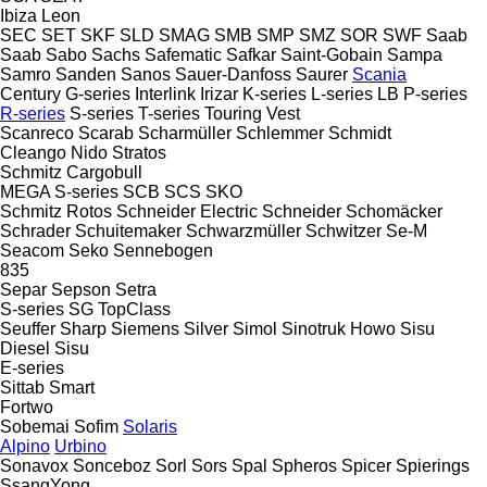
Ibiza
Leon
SEC
SET
SKF
SLD
SMAG
SMB
SMP
SMZ
SOR
SWF
Saab
Saab
Sabo
Sachs
Safematic
Safkar
Saint-Gobain
Sampa
Samro
Sanden
Sanos
Sauer-Danfoss
Saurer
Scania
Century
G-series
Interlink
Irizar
K-series
L-series
LB
P-series
R-series
S-series
T-series
Touring
Vest
Scanreco
Scarab
Scharmüller
Schlemmer
Schmidt
Cleango
Nido
Stratos
Schmitz Cargobull
MEGA
S-series
SCB
SCS
SKO
Schmitz Rotos
Schneider Electric
Schneider
Schomäcker
Schrader
Schuitemaker
Schwarzmüller
Schwitzer
Se-M
Seacom
Seko
Sennebogen
835
Separ
Sepson
Setra
S-series
SG
TopClass
Seuffer
Sharp
Siemens
Silver
Simol
Sinotruk Howo
Sisu
Diesel
Sisu
E-series
Sittab
Smart
Fortwo
Sobemai
Sofim
Solaris
Alpino
Urbino
Sonavox
Sonceboz
Sorl
Sors
Spal
Spheros
Spicer
Spierings
SsangYong