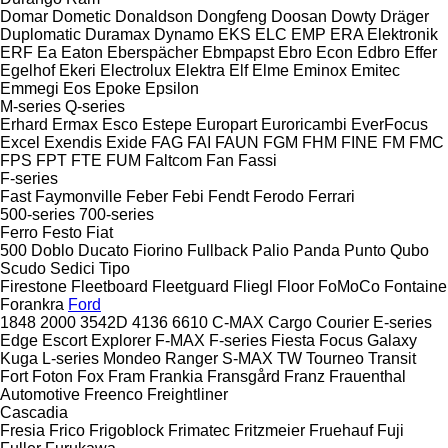
Domar
Dometic
Donaldson
Dongfeng
Doosan
Dowty
Dräger
Duplomatic
Duramax
Dynamo
EKS
ELC
EMP
ERA Elektronik
ERF
Ea
Eaton
Eberspächer
Ebmpapst
Ebro
Econ
Edbro
Effer
Egelhof
Ekeri
Electrolux
Elektra
Elf
Elme
Eminox
Emitec
Emmegi
Eos
Epoke
Epsilon
M-series
Q-series
Erhard
Ermax
Esco
Estepe
Europart
Euroricambi
EverFocus
Excel
Exendis
Exide
FAG
FAI
FAUN
FGM
FHM
FINE
FM
FMC
FPS
FPT
FTE
FUM
Faltcom
Fan
Fassi
F-series
Fast
Faymonville
Feber
Febi
Fendt
Ferodo
Ferrari
500-series
700-series
Ferro
Festo
Fiat
500
Doblo
Ducato
Fiorino
Fullback
Palio
Panda
Punto
Qubo
Scudo
Sedici
Tipo
Firestone
Fleetboard
Fleetguard
Fliegl
Floor
FoMoCo
Fontaine
Forankra
Ford
1848
2000
3542D
4136
6610
C-MAX
Cargo
Courier
E-series
Edge
Escort
Explorer
F-MAX
F-series
Fiesta
Focus
Galaxy
Kuga
L-series
Mondeo
Ranger
S-MAX
TW
Tourneo
Transit
Fort
Foton
Fox
Fram
Frankia
Fransgård
Franz
Frauenthal
Automotive
Freenco
Freightliner
Cascadia
Fresia
Frico
Frigoblock
Frimatec
Fritzmeier
Fruehauf
Fuji