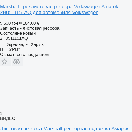
Marshall Трехлистовая рессора Volkswagen Amarok
2H0511151AQ для автомобиля Volkswagen
9 500 грн
≈ 184,60 €
Запчасть - листовая рессора
Состояние
новый
2H0511151AQ
Украина, м. Харків
ПП "УРЦ"
Связаться с продавцом
1
ВИДЕО
Листовая рессора Marshall рессорная подвеска Амарок