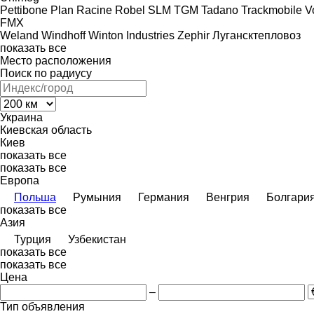
Pettibone
Plan
Racine
Robel
SLM
TGM
Tadano
Trackmobile
V
FMX
Weland
Windhoff
Winton Industries
Zephir
Лугансктепловоз
показать все
Место расположения
Поиск по радиусу
Украина
Киевская область
Киев
показать все
показать все
Европа
Польша
Румыния
Германия
Венгрия
Болгари
показать все
Азия
Турция
Узбекистан
показать все
показать все
Цена
–
Тип объявления