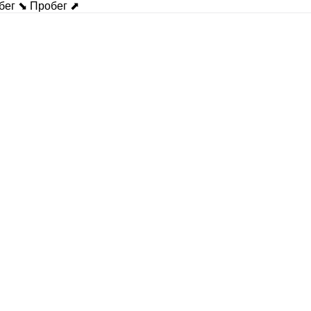
бег ⬊
Пробег ⬈