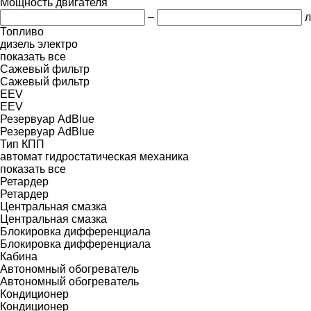
Мощность двигателя
–
л
Топливо
дизель
электро
показать все
Сажевый фильтр
Сажевый фильтр
EEV
EEV
Резервуар AdBlue
Резервуар AdBlue
Тип КПП
автомат
гидростатическая
механика
показать все
Ретардер
Ретардер
Центральная смазка
Центральная смазка
Блокировка дифференциала
Блокировка дифференциала
Кабина
Автономный обогреватель
Автономный обогреватель
Кондиционер
Кондиционер