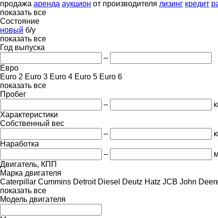
продажа
аренда
аукцион
от производителя
лизинг
кредит
р
показать все
Состояние
новый
б/у
показать все
Год выпуска
–
Евро
Euro 2
Euro 3
Euro 4
Euro 5
Euro 6
показать все
Пробег
–
к
Характеристики
Собственный вес
–
к
Наработка
–
м
Двигатель, КПП
Марка двигателя
Caterpillar
Cummins
Detroit Diesel
Deutz
Hatz
JCB
John Deer
показать все
Модель двигателя