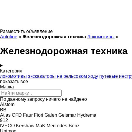
Разместить объявление
Autoline
»
Железнодорожная техника
Локомотивы
»
Железнодорожная техника
Категория
локомотивы
экскаваторы на рельсовом ходу
путевые инст
показать все
Марка
По данному запросу ничего не найдено
Alstom
BB
Atlas
CFD
Faur
Fiori
Galen
Geismar
Hydrema
912
IVECO
Kershaw
MaK
Mercedes-Benz
Unimog