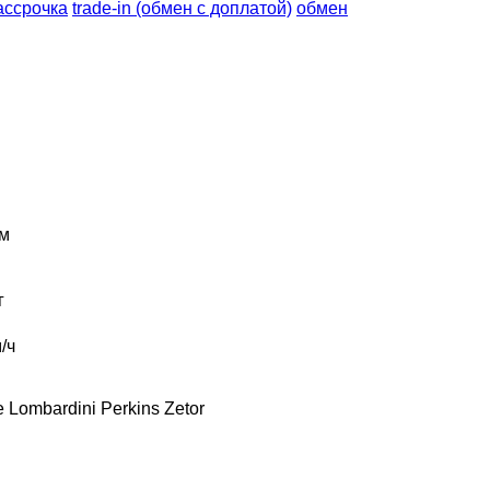
ассрочка
trade-in (обмен с доплатой)
обмен
м
г
/ч
e
Lombardini
Perkins
Zetor