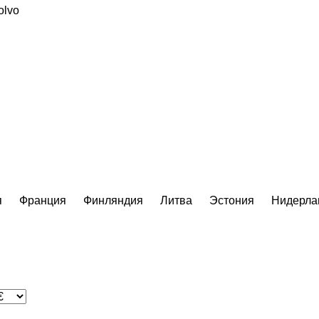
olvo
я
Франция
Финляндия
Литва
Эстония
Нидерла