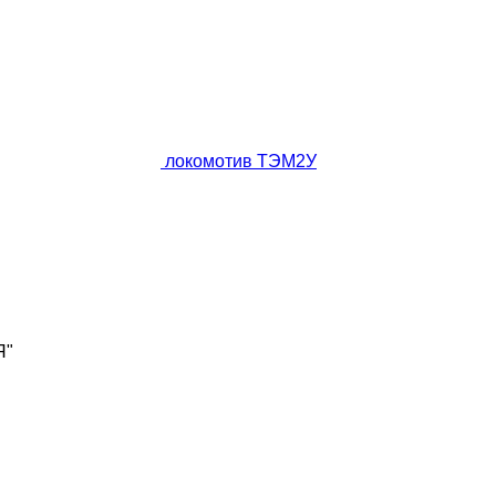
локомотив ТЭМ2У
Я"