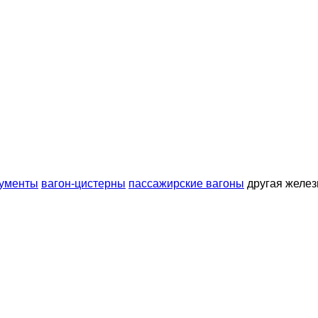
рументы
вагон-цистерны
пассажирские вагоны
другая желе