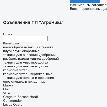
Нажимая, вы соглашае
Ваши персональные дан
Объявления ПП "АгроНика"
Поиск
Категория
почвообрабатывающая техника
плуги
плуги оборотные
техника для внесения удобрений
разбрасыватели жидких удобрений
техника для животноводства
техника для животноводства
кормосмесители
кормосмесители вертикальные
техника для полива и орошения
опрыскиватели прицепные
Марка
Fliegl
VFW
Grégoire Besson
Hardi
Commander
Lucas
Överum