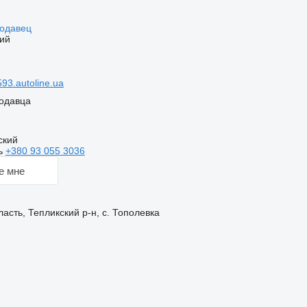
родавец
ий
93.autoline.ua
одавца
ский
ь
+380 93 055 3036
е мне
асть, Тепликский р-н, с. Тополевка