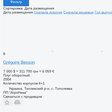
Фильтр
Сортировка
:
Дата размещения
Дата размещения
Сначала дорогие
Сначала дешевые
Год выпус
8
Grégoire Besson
7 000 $
≈ 311 700 грн
≈ 6 059 €
Плуг оборотный
2004
Количество корпусов
6+1
Украина, Тепликский р-н, с. Тополевка
ПП "АгроНика"
Связаться с продавцом