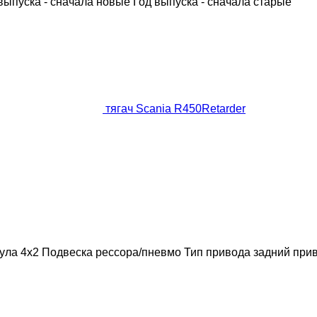
выпуска - сначала новые
Год выпуска - сначала старые
тягач Scania R450Retarder
ула
4x2
Подвеска
рессора/пневмо
Тип привода
задний при