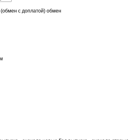
n (обмен с доплатой)
обмен
м