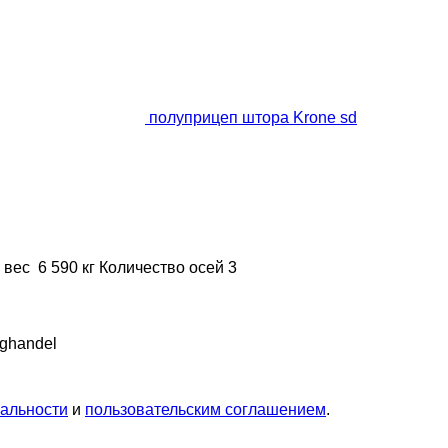
полуприцеп штора Krone sd
 вес
6 590 кг
Количество осей
3
ghandel
альности
и
пользовательским соглашением
.