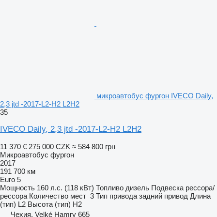
микроавтобус фургон IVECO Daily,
2,3 jtd -2017-L2-H2 L2H2
35
IVECO Daily, 2,3 jtd -2017-L2-H2 L2H2
11 370 €
275 000 CZK
≈ 584 800 грн
Микроавтобус фургон
2017
191 700 км
Euro 5
Мощность
160 л.с. (118 кВт)
Топливо
дизель
Подвеска
рессора/
рессора
Количество мест
3
Тип привода
задний привод
Длина
(тип)
L2
Высота (тип)
H2
Чехия, Velké Hamry 665