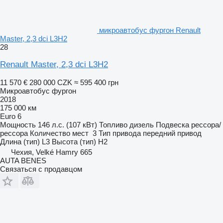
микроавтобус фургон Renault
Master, 2,3 dci L3H2
28
Renault Master, 2,3 dci L3H2
11 570 €
280 000 CZK
≈ 595 400 грн
Микроавтобус фургон
2018
175 000 км
Euro 6
Мощность
146 л.с. (107 кВт)
Топливо
дизель
Подвеска
рессора/
рессора
Количество мест
3
Тип привода
передний привод
Длина (тип)
L3
Высота (тип)
H2
Чехия, Velké Hamry 665
AUTA BENES
Связаться с продавцом