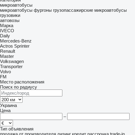
микроавтобусы
микроавтобусы фургоны
грузопассажирские микроавтобусы
грузовики
автовозы
Марка
IVECO
Daily
Mercedes-Benz
Actros
Sprinter
Renault
Master
Volkswagen
Transporter
Volvo
FM
Место расположения
Поиск по радиусу
Украина
Цена
–
Тип объявления
продажа
от производителя
лизинг
кредит
рассрочка
trade-in