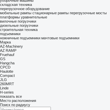
уборочные машины
складская техника
перегрузочное оборудование
мобильные рампы
стационарные рампы
перегрузочные мосты
платформы уравнительные
вилочные погрузчики
дизельные погрузчики
строительная техника
подъемники
ножничные подъемники
мачтовые подъемники
Марка
AZ-Machinery
AZ RAMP
Fruehauf
GS
Hangcha
CPCD
Haulotte
Compact
JLG
260MRT
Linde
H-series
показать все
Место расположения
Поиск по радиусу