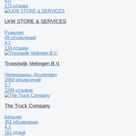
4.0
172 отзыва
LKW STORE & SERVICES
Румыния
49 объявлений
4.1
133 отзыва
Troostwijk Veilingen B.V.
Нидерланды, Amsterdam
2068 объявлений
3.7
1249 отзывов
The Truck Company
Бельгия
351 объявление
4.3
161 отзыв