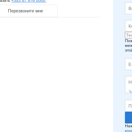
азать
+353 87 976 0000
Перезвоните мне
Пож
меж
это
Наж
кон