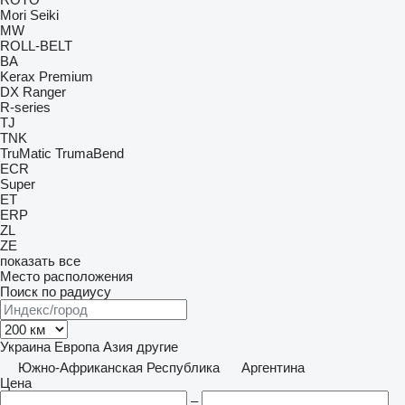
Mori Seiki
MW
ROLL-BELT
BA
Kerax
Premium
DX
Ranger
R-series
TJ
TNK
TruMatic
TrumaBend
ECR
Super
ET
ERP
ZL
ZE
показать все
Место расположения
Поиск по радиусу
Украина
Европа
Азия
другие
Южно-Африканская Республика
Аргентина
Цена
–