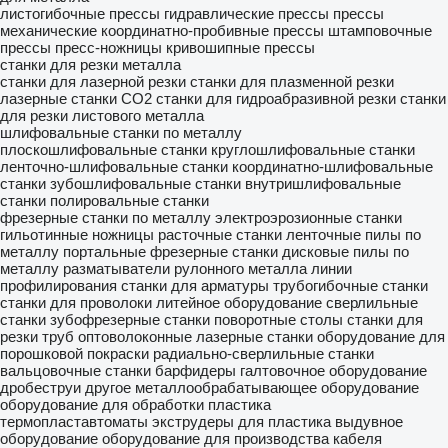
листогибочные прессы
гидравлические прессы
прессы
механические
координатно-пробивные прессы
штамповочные
прессы
пресс-ножницы
кривошипные прессы
станки для резки металла
станки для лазерной резки
станки для плазменной резки
лазерные станки CO2
станки для гидроабразивной резки
станки
для резки листового металла
шлифовальные станки по металлу
плоскошлифовальные станки
круглошлифовальные станки
ленточно-шлифовальные станки
координатно-шлифовальные
станки
зубошлифовальные станки
внутришлифовальные
станки
полировальные станки
фрезерные станки по металлу
электроэрозионные станки
гильотинные ножницы
расточные станки
ленточные пилы по
металлу
портальные фрезерные станки
дисковые пилы по
металлу
разматыватели рулонного металла
линии
профилирования
станки для арматуры
трубогибочные станки
станки для проволоки
литейное оборудование
сверлильные
станки
зубофрезерные станки
поворотные столы
станки для
резки труб
оптоволоконные лазерные станки
оборудование для
порошковой покраски
радиально-сверлильные станки
вальцовочные станки
барфидеры
галтовочное оборудование
дробеструи
другое металлообрабатывающее оборудование
оборудование для обработки пластика
термопластавтоматы
экструдеры для пластика
выдувное
оборудование
оборудование для производства кабеля