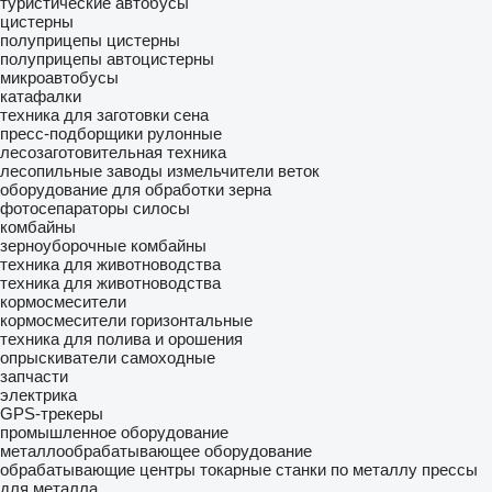
туристические автобусы
цистерны
полуприцепы цистерны
полуприцепы автоцистерны
микроавтобусы
катафалки
техника для заготовки сена
пресс-подборщики рулонные
лесозаготовительная техника
лесопильные заводы
измельчители веток
оборудование для обработки зерна
фотосепараторы
силосы
комбайны
зерноуборочные комбайны
техника для животноводства
техника для животноводства
кормосмесители
кормосмесители горизонтальные
техника для полива и орошения
опрыскиватели самоходные
запчасти
электрика
GPS-трекеры
промышленное оборудование
металлообрабатывающее оборудование
обрабатывающие центры
токарные станки по металлу
прессы
для металла