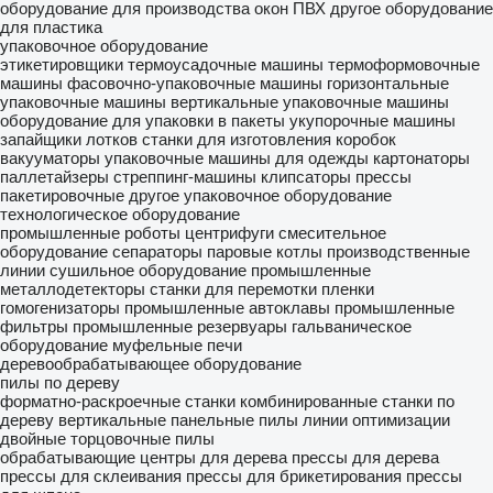
оборудование для производства окон ПВХ
другое оборудование
для пластика
упаковочное оборудование
этикетировщики
термоусадочные машины
термоформовочные
машины
фасовочно-упаковочные машины
горизонтальные
упаковочные машины
вертикальные упаковочные машины
оборудование для упаковки в пакеты
укупорочные машины
запайщики лотков
станки для изготовления коробок
вакууматоры
упаковочные машины для одежды
картонаторы
паллетайзеры
стреппинг-машины
клипсаторы
прессы
пакетировочные
другое упаковочное оборудование
технологическое оборудование
промышленные роботы
центрифуги
смесительное
оборудование
сепараторы
паровые котлы
производственные
линии
сушильное оборудование
промышленные
металлодетекторы
станки для перемотки пленки
гомогенизаторы
промышленные автоклавы
промышленные
фильтры
промышленные резервуары
гальваническое
оборудование
муфельные печи
деревообрабатывающее оборудование
пилы по дереву
форматно-раскроечные станки
комбинированные станки по
дереву
вертикальные панельные пилы
линии оптимизации
двойные торцовочные пилы
обрабатывающие центры для дерева
прессы для дерева
прессы для склеивания
прессы для брикетирования
прессы