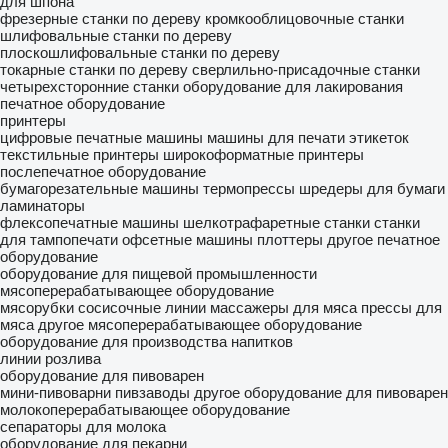
для шпона
фрезерные станки по дереву
кромкооблицовочные станки
шлифовальные станки по дереву
плоскошлифовальные станки по дереву
токарные станки по дереву
сверлильно-присадочные станки
четырехсторонние станки
оборудование для лакирования
печатное оборудование
принтеры
цифровые печатные машины
машины для печати этикеток
текстильные принтеры
широкоформатные принтеры
послепечатное оборудование
бумагорезательные машины
термопрессы
шредеры для бумаги
ламинаторы
флексопечатные машины
шелкотрафаретные станки
станки
для тампопечати
офсетные машины
плоттеры
другое печатное
оборудование
оборудование для пищевой промышленности
мясоперерабатывающее оборудование
мясорубки
сосисочные линии
массажеры для мяса
прессы для
мяса
другое мясоперерабатывающее оборудование
оборудование для производства напитков
линии розлива
оборудование для пивоварен
мини-пивоварни
пивзаводы
другое оборудование для пивоварен
молокоперерабатывающее оборудование
сепараторы для молока
оборудование для пекарни