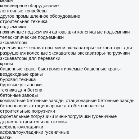
мойки
конвейерное оборудование
ленточные конвейеры
другое промышленное оборудование
строительная техника
подъемники
ножничные подъемники
автовышки
коленчатые подъемники
телескопические подъемники
экскаваторы
гусеничные экскаваторы
мини-экскаваторы
экскаваторы для
разрушения
колесные экскаваторы
экскаваторы-погрузчики
экскаваторы для перевалки
краны
башенные краны
быстромонтируемые башенные краны
вездеходные краны
буровая техника
буровые установки
техника для бетона
бетонные заводы
компактные бетонные заводы
стационарные бетонные заводы
бетононасосы стационарные
автобетононасосы
строительные погрузчики
фронтальные погрузчики
мини-погрузчики гусеничные
дорожно-строительная техника
асфальтоукладчики
асфальтоукладчики гусеничные
катки