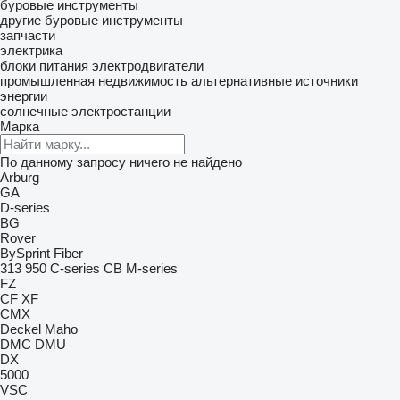
буровые инструменты
другие буровые инструменты
запчасти
электрика
блоки питания
электродвигатели
промышленная недвижимость
альтернативные источники
энергии
солнечные электростанции
Марка
По данному запросу ничего не найдено
Arburg
GA
D-series
BG
Rover
BySprint Fiber
313
950
C-series
CB
M-series
FZ
CF
XF
CMX
Deckel Maho
DMC
DMU
DX
5000
VSC