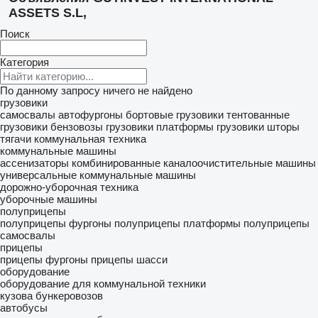
ASSETS S.L,
Поиск
Категория
По данному запросу ничего не найдено
грузовики
самосвалы
автофургоны
бортовые грузовики
тентованные
грузовики
бензовозы
грузовики платформы
грузовики шторы
тягачи
коммунальная техника
коммунальные машины
ассенизаторы
комбинированные каналоочистительные машины
универсальные коммунальные машины
дорожно-уборочная техника
уборочные машины
полуприцепы
полуприцепы фургоны
полуприцепы платформы
полуприцепы
самосвалы
прицепы
прицепы фургоны
прицепы шасси
оборудование
оборудование для коммунальной техники
кузова бункеровозов
автобусы