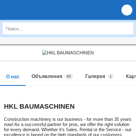
Объявления
Галерея
Кар
О нас
65
1
HKL BAUMASCHINEN
Construction machinery is our business - for more than 35 years
now! As a successful partner for pros, we offer the right solution
for every demand. Whether it's Sales, Rental or the Service - our
excellence is based on the high standards of our customers.