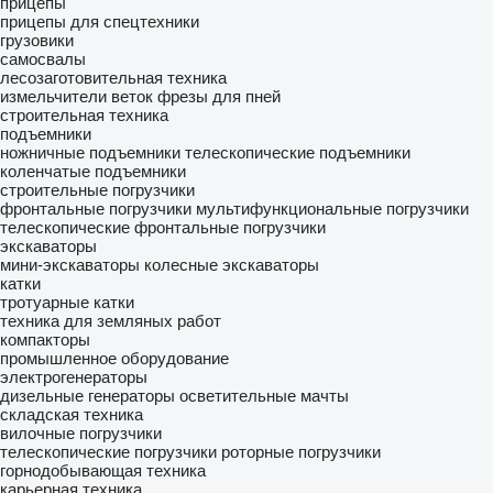
прицепы
прицепы для спецтехники
грузовики
самосвалы
лесозаготовительная техника
измельчители веток
фрезы для пней
строительная техника
подъемники
ножничные подъемники
телескопические подъемники
коленчатые подъемники
строительные погрузчики
фронтальные погрузчики
мультифункциональные погрузчики
телескопические фронтальные погрузчики
экскаваторы
мини-экскаваторы
колесные экскаваторы
катки
тротуарные катки
техника для земляных работ
компакторы
промышленное оборудование
электрогенераторы
дизельные генераторы
осветительные мачты
складская техника
вилочные погрузчики
телескопические погрузчики
роторные погрузчики
горнодобывающая техника
карьерная техника