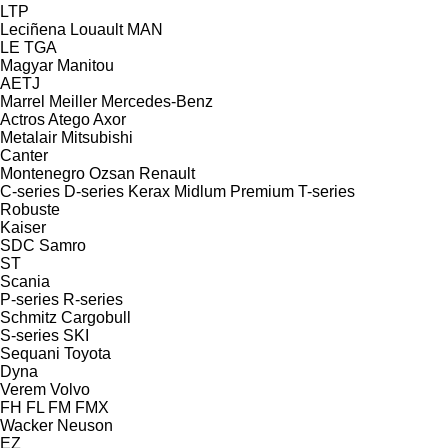
LTP
Leciñena
Louault
MAN
LE
TGA
Magyar
Manitou
AETJ
Marrel
Meiller
Mercedes-Benz
Actros
Atego
Axor
Metalair
Mitsubishi
Canter
Montenegro
Ozsan
Renault
C-series
D-series
Kerax
Midlum
Premium
T-series
Robuste
Kaiser
SDC
Samro
ST
Scania
P-series
R-series
Schmitz Cargobull
S-series
SKI
Sequani
Toyota
Dyna
Verem
Volvo
FH
FL
FM
FMX
Wacker Neuson
EZ