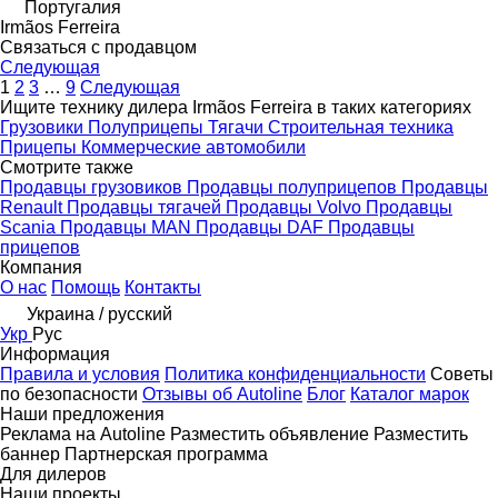
Португалия
Irmãos Ferreira
Связаться с продавцом
Следующая
1
2
3
…
9
Следующая
Ищите технику дилера Irmãos Ferreira в таких категориях
Грузовики
Полуприцепы
Тягачи
Строительная техника
Прицепы
Коммерческие автомобили
Смотрите также
Продавцы грузовиков
Продавцы полуприцепов
Продавцы
Renault
Продавцы тягачей
Продавцы Volvo
Продавцы
Scania
Продавцы MAN
Продавцы DAF
Продавцы
прицепов
Компания
О нас
Помощь
Контакты
Украина / русский
Укр
Рус
Информация
Правила и условия
Политика конфиденциальности
Советы
по безопасности
Отзывы об Autoline
Блог
Каталог марок
Наши предложения
Реклама на Autoline
Разместить объявление
Разместить
баннер
Партнерская программа
Для дилеров
Наши проекты