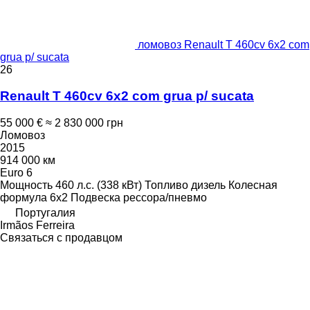
ломовоз Renault T 460cv 6x2 com
grua p/ sucata
26
Renault T 460cv 6x2 com grua p/ sucata
55 000 €
≈ 2 830 000 грн
Ломовоз
2015
914 000 км
Euro 6
Мощность
460 л.с. (338 кВт)
Топливо
дизель
Колесная
формула
6x2
Подвеска
рессора/пневмо
Португалия
Irmãos Ferreira
Связаться с продавцом