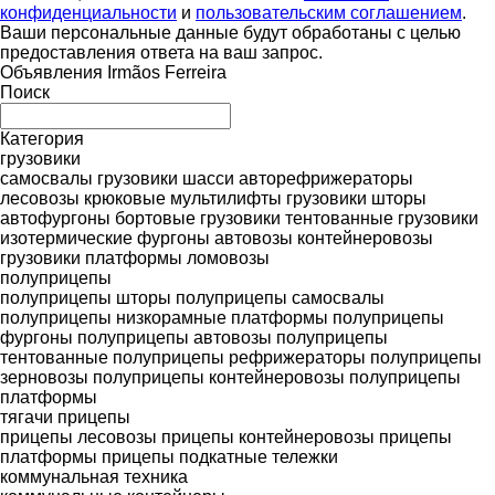
конфиденциальности
и
пользовательским соглашением
.
Ваши персональные данные будут обработаны с целью
предоставления ответа на ваш запрос.
Объявления Irmãos Ferreira
Поиск
Категория
грузовики
самосвалы
грузовики шасси
авторефрижераторы
лесовозы
крюковые мультилифты
грузовики шторы
автофургоны
бортовые грузовики
тентованные грузовики
изотермические фургоны
автовозы
контейнеровозы
грузовики платформы
ломовозы
полуприцепы
полуприцепы шторы
полуприцепы самосвалы
полуприцепы низкорамные платформы
полуприцепы
фургоны
полуприцепы автовозы
полуприцепы
тентованные
полуприцепы рефрижераторы
полуприцепы
зерновозы
полуприцепы контейнеровозы
полуприцепы
платформы
тягачи
прицепы
прицепы лесовозы
прицепы контейнеровозы
прицепы
платформы
прицепы подкатные тележки
коммунальная техника