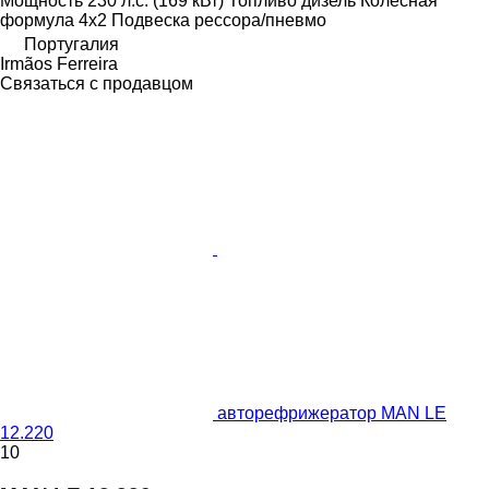
Мощность
230 л.с. (169 кВт)
Топливо
дизель
Колесная
формула
4x2
Подвеска
рессора/пневмо
Португалия
Irmãos Ferreira
Связаться с продавцом
авторефрижератор MAN LE
12.220
10