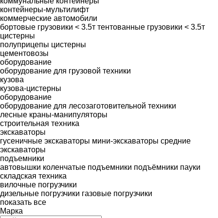
коммунальные контейнеры
контейнеры-мультилифт
коммерческие автомобили
бортовые грузовики < 3.5т
тентованные грузовики < 3.5т
цистерны
полуприцепы цистерны
цементовозы
оборудование
оборудование для грузовой техники
кузова
кузова-цистерны
оборудование
оборудование для лесозаготовительной техники
лесные краны-манипуляторы
строительная техника
экскаваторы
гусеничные экскаваторы
мини-экскаваторы
средние
экскаваторы
подъемники
автовышки
коленчатые подъемники
подъёмники пауки
складская техника
вилочные погрузчики
дизельные погрузчики
газовые погрузчики
показать все
Марка