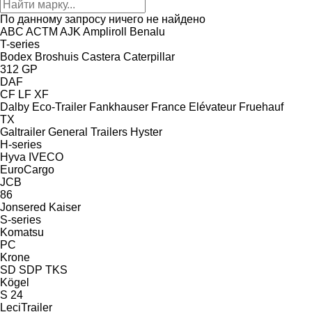
По данному запросу ничего не найдено
ABC
ACTM
AJK
Ampliroll
Benalu
T-series
Bodex
Broshuis
Castera
Caterpillar
312
GP
DAF
CF
LF
XF
Dalby
Eco-Trailer
Fankhauser
France Elévateur
Fruehauf
TX
Galtrailer
General Trailers
Hyster
H-series
Hyva
IVECO
EuroCargo
JCB
86
Jonsered
Kaiser
S-series
Komatsu
PC
Krone
SD
SDP
TKS
Kögel
S 24
LeciTrailer