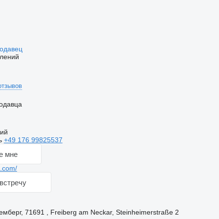
родавец
влений
отзывов
одавца
кий
ь
+49 176 99825537
е мне
.com/
встречу
берг, 71691 , Freiberg am Neckar, Steinheimerstraße 2