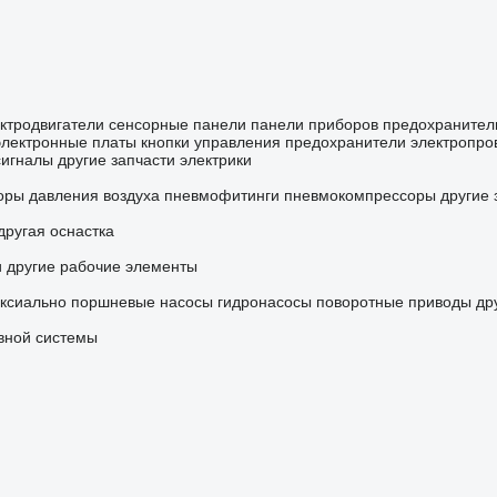
ктродвигатели
сенсорные панели
панели приборов
предохранител
электронные платы
кнопки управления
предохранители
электропро
сигналы
другие запчасти электрики
оры давления воздуха
пневмофитинги
пневмокомпрессоры
другие 
другая оснастка
и
другие рабочие элементы
ксиально поршневые насосы
гидронасосы
поворотные приводы
др
ивной системы