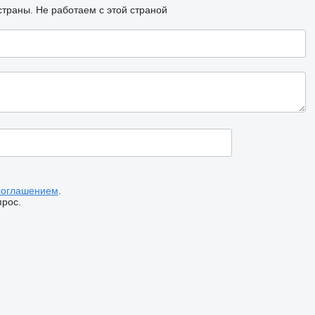
страны.
Не работаем с этой страной
соглашением
.
прос.