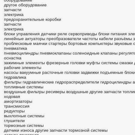
оборудование
другое оборудование
запчасти
электрика
предохранительные коробки
запчасти
электрика
блоки управления
датчики
реле
сервоприводы
блоки питания
эле
линейные актуаторы
преобразователи частоты
кабели
разъёмы
проблесковые маячки
стартеры
бортовые компьютеры
звуковые 
пневматика
пневмоцилиндры
пневмоклапаны
соленоидные клапаны
регулят
оснастка
зажимные элементы
фрезерные головки
муфты
системы смазки
рабочие элементы
насосы вакуумные
расточные головки
задвижки
подъемные блок
гидравлика
фильтры гидравлические
гидрораспределители
гидроцилиндры
а
топливные системы
воздушные фильтры
ресиверы воздушные
другие запчасти топл
ходовая
амортизаторы
трансмиссия
редукторы
выхлопные системы
глушители
тормозные системы
датчики износа
другие запчасти тормозной системы