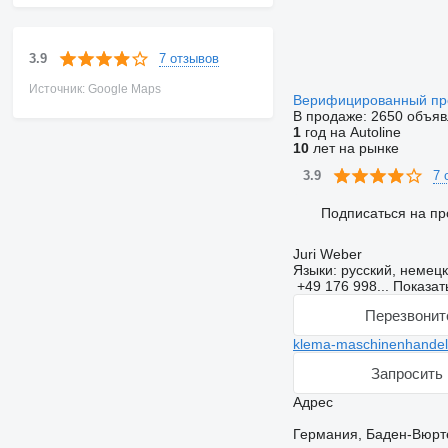
7 отзывов
3.9
Источник: Google Maps
Верифицированный п
В продаже:
2650 объя
1
год на Autoline
10
лет на рынке
7 
3.9
Подписаться на пр
Juri Weber
Языки:
русский, немец
+49 176 998...
Показат
Перезвонит
klema-maschinenhandel
Запросить 
Адрес
Германия, Баден-Вюртем