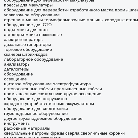
оборудование для переработки макулатуры
прессы для макулатуры
оборудование для переработки отработанного масла
промышле
упаковочное оборудование
стреппинг-машины
термоформовочные машины
холодные столы
оборудование для СТО
подъемники для авто
автоподъемники ножничные
электрогенераторы
дизельные генераторы
торговое оборудование
сканеры штрих-кодов
лабораторное оборудование
анализаторы
даталоггеры
оборудование
освещение
щитовое оборудование
электрофурнитура
оптоволоконные кабели
промышленные кабели
промышленные светильники
другое освещение
оборудование для погрузчиков
зарядные устройства
тяговые аккумуляторы
оборудование для спецтехники
грузоподъемное оборудование
другое грузоподъемное оборудование
инструменты
расходные материалы
сверлильные патроны
фрезы
сверла
сверлильные коронки