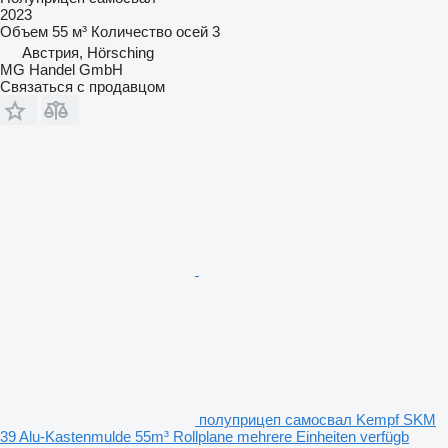
2023
Объем
55 м³
Количество осей
3
Австрия, Hörsching
MG Handel GmbH
Связаться с продавцом
полуприцеп самосвал Kempf SKM
39 Alu-Kastenmulde 55m³ Rollplane mehrere Einheiten verfügb