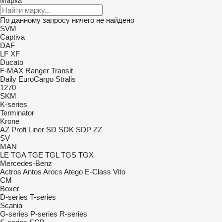
Марка
По данному запросу ничего не найдено
SVM
Captiva
DAF
LF
XF
Ducato
F-MAX
Ranger
Transit
Daily
EuroCargo
Stralis
1270
SKM
K-series
Terminator
Krone
AZ
Profi Liner
SD
SDK
SDP
ZZ
SV
MAN
LE
TGA
TGE
TGL
TGS
TGX
Mercedes-Benz
Actros
Antos
Arocs
Atego
E-Class
Vito
CM
Boxer
D-series
T-series
Scania
G-series
P-series
R-series