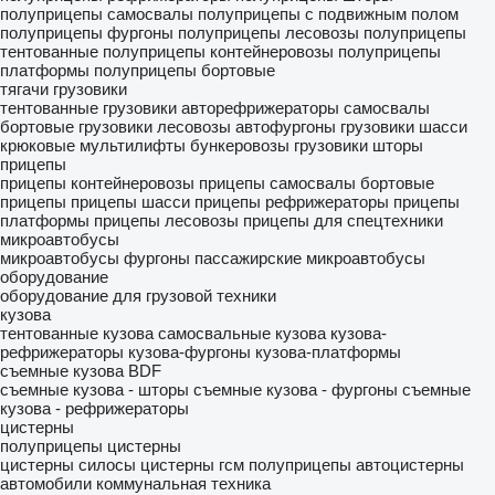
полуприцепы самосвалы
полуприцепы с подвижным полом
полуприцепы фургоны
полуприцепы лесовозы
полуприцепы
тентованные
полуприцепы контейнеровозы
полуприцепы
платформы
полуприцепы бортовые
тягачи
грузовики
тентованные грузовики
авторефрижераторы
самосвалы
бортовые грузовики
лесовозы
автофургоны
грузовики шасси
крюковые мультилифты
бункеровозы
грузовики шторы
прицепы
прицепы контейнеровозы
прицепы самосвалы
бортовые
прицепы
прицепы шасси
прицепы рефрижераторы
прицепы
платформы
прицепы лесовозы
прицепы для спецтехники
микроавтобусы
микроавтобусы фургоны
пассажирские микроавтобусы
оборудование
оборудование для грузовой техники
кузова
тентованные кузова
самосвальные кузова
кузова-
рефрижераторы
кузова-фургоны
кузова-платформы
съемные кузова BDF
съемные кузова - шторы
съемные кузова - фургоны
съемные
кузова - рефрижераторы
цистерны
полуприцепы цистерны
цистерны силосы
цистерны гсм
полуприцепы автоцистерны
автомобили
коммунальная техника