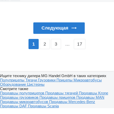
Следующая
2
3
…
17
1
Ищите технику дилера MG Handel GmbH в таких категориях
Полуприцепы
Тягачи
Грузовики
Прицепы
Микроавтобусы
Оборудование
Цистерны
Смотрите также
Продавцы полуприцепов
Продавцы тягачей
Продавцы Krone
Продавцы грузовиков
Продавцы прицепов
Продавцы MAN
Продавцы микроавтобусов
Продавцы Mercedes-Benz
Продавцы DAF
Продавцы Scania