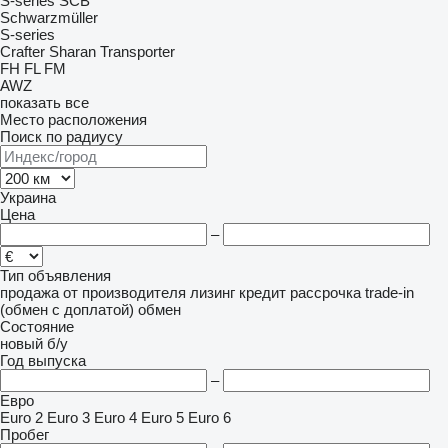
S-series
SCB
Schwarzmüller
S-series
Crafter
Sharan
Transporter
FH
FL
FM
AWZ
показать все
Место расположения
Поиск по радиусу
Украина
Цена
–
Тип объявления
продажа
от производителя
лизинг
кредит
рассрочка
trade-in
(обмен с доплатой)
обмен
Состояние
новый
б/у
Год выпуска
–
Евро
Euro 2
Euro 3
Euro 4
Euro 5
Euro 6
Пробег