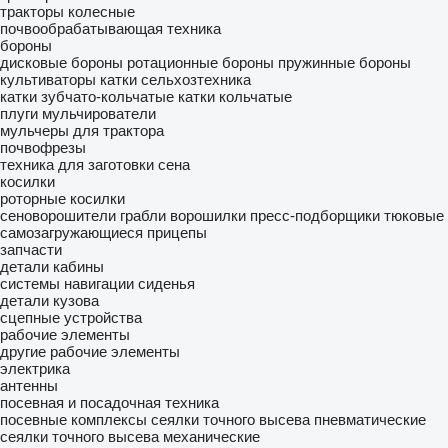
тракторы колесные
почвообрабатывающая техника
бороны
дисковые бороны
ротационные бороны
пружинные бороны
культиваторы
катки сельхозтехника
катки зубчато-кольчатые
катки кольчатые
плуги
мульчирователи
мульчеры для трактора
почвофрезы
техника для заготовки сена
косилки
роторные косилки
сеноворошители
грабли ворошилки
пресс-подборщики тюковые
самозагружающиеся прицепы
запчасти
детали кабины
системы навигации
сиденья
детали кузова
сцепные устройства
рабочие элементы
другие рабочие элементы
электрика
антенны
посевная и посадочная техника
посевные комплексы
сеялки точного высева пневматические
сеялки точного высева механические