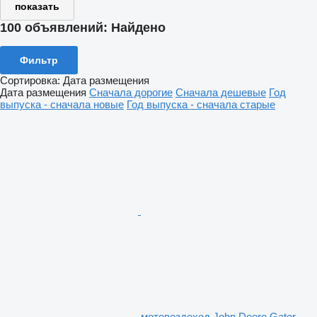
показать
100 объявлений:
Найдено
Фильтр
Сортировка
:
Дата размещения
Дата размещения
Сначала дорогие
Сначала дешевые
Год
выпуска - сначала новые
Год выпуска - сначала старые
мотовездеход John Deere Gator