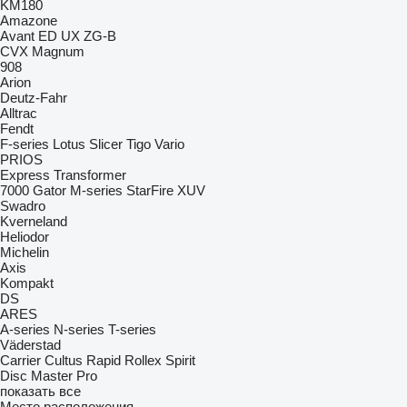
KM180
Amazone
Avant
ED
UX
ZG-B
CVX
Magnum
908
Arion
Deutz-Fahr
Alltrac
Fendt
F-series
Lotus
Slicer
Tigo
Vario
PRIOS
Express
Transformer
7000
Gator
M-series
StarFire
XUV
Swadro
Kverneland
Heliodor
Michelin
Axis
Kompakt
DS
ARES
A-series
N-series
T-series
Väderstad
Carrier
Cultus
Rapid
Rollex
Spirit
Disc Master Pro
показать все
Место расположения