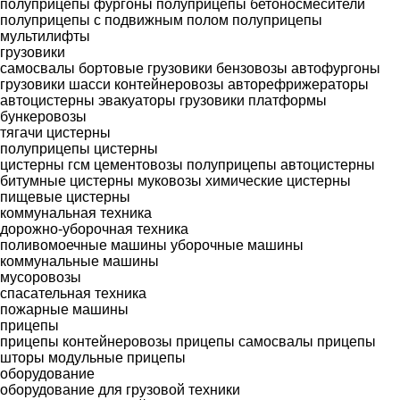
полуприцепы фургоны
полуприцепы бетоносмесители
полуприцепы с подвижным полом
полуприцепы
мультилифты
грузовики
самосвалы
бортовые грузовики
бензовозы
автофургоны
грузовики шасси
контейнеровозы
авторефрижераторы
автоцистерны
эвакуаторы
грузовики платформы
бункеровозы
тягачи
цистерны
полуприцепы цистерны
цистерны гсм
цементовозы
полуприцепы автоцистерны
битумные цистерны
муковозы
химические цистерны
пищевые цистерны
коммунальная техника
дорожно-уборочная техника
поливомоечные машины
уборочные машины
коммунальные машины
мусоровозы
спасательная техника
пожарные машины
прицепы
прицепы контейнеровозы
прицепы самосвалы
прицепы
шторы
модульные прицепы
оборудование
оборудование для грузовой техники