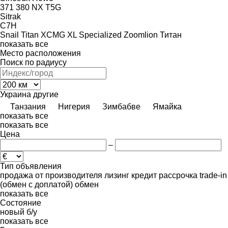
371
380
NX
T5G
Sitrak
C7H
Snail
Titan
XCMG
XL Specialized
Zoomlion
Титан
показать все
Место расположения
Поиск по радиусу
Украина
другие
Танзания
Нигерия
Зимбабве
Ямайка
показать все
показать все
Цена
–
Тип объявления
продажа
от производителя
лизинг
кредит
рассрочка
trade-in
(обмен с доплатой)
обмен
показать все
Состояние
новый
б/у
показать все