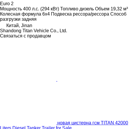
Euro 2
Мощность
400 л.с. (294 кВт)
Топливо
дизель
Объем
19,32 м³
Колесная формула
6x4
Подвеска
рессора/рессора
Способ
разгрузки
задняя
Китай, Jinan
Shandong Titan Vehicle Co., Ltd.
Связаться с продавцом
новая цистерна гсм TITAN 42000
Liters Diesel Tanker Trailer for Sale