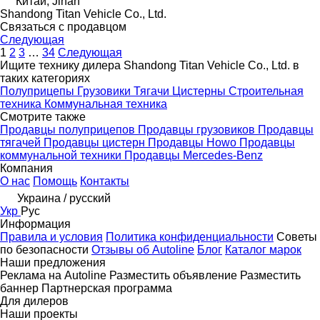
Китай, Jinan
Shandong Titan Vehicle Co., Ltd.
Связаться с продавцом
Следующая
1
2
3
…
34
Следующая
Ищите технику дилера Shandong Titan Vehicle Co., Ltd. в
таких категориях
Полуприцепы
Грузовики
Тягачи
Цистерны
Строительная
техника
Коммунальная техника
Смотрите также
Продавцы полуприцепов
Продавцы грузовиков
Продавцы
тягачей
Продавцы цистерн
Продавцы Howo
Продавцы
коммунальной техники
Продавцы Mercedes-Benz
Компания
О нас
Помощь
Контакты
Украина / русский
Укр
Рус
Информация
Правила и условия
Политика конфиденциальности
Советы
по безопасности
Отзывы об Autoline
Блог
Каталог марок
Наши предложения
Реклама на Autoline
Разместить объявление
Разместить
баннер
Партнерская программа
Для дилеров
Наши проекты