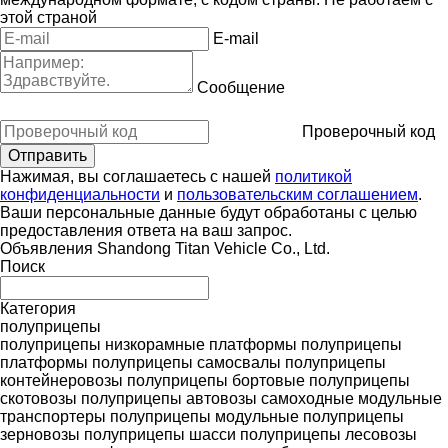
этой страной
E-mail
Сообщение
Проверочный код
Нажимая, вы соглашаетесь с нашей
политикой
конфиденциальности
и
пользовательским соглашением
.
Ваши персональные данные будут обработаны с целью
предоставления ответа на ваш запрос.
Объявления Shandong Titan Vehicle Co., Ltd.
Поиск
Категория
полуприцепы
полуприцепы низкорамные платформы
полуприцепы
платформы
полуприцепы самосвалы
полуприцепы
контейнеровозы
полуприцепы бортовые
полуприцепы
скотовозы
полуприцепы автовозы
самоходные модульные
транспортеры
полуприцепы модульные
полуприцепы
зерновозы
полуприцепы шасси
полуприцепы лесовозы