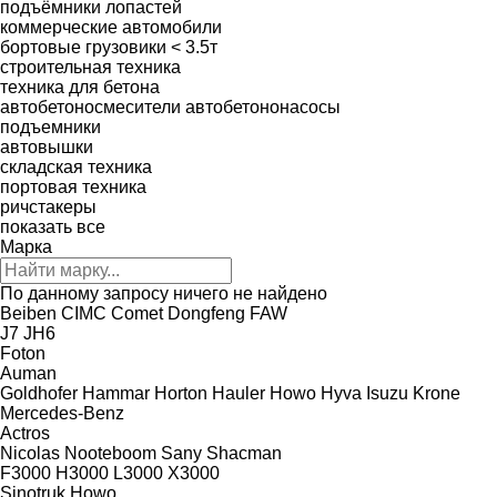
подъёмники лопастей
коммерческие автомобили
бортовые грузовики < 3.5т
строительная техника
техника для бетона
автобетоносмесители
автобетононасосы
подъемники
автовышки
складская техника
портовая техника
ричстакеры
показать все
Марка
По данному запросу ничего не найдено
Beiben
CIMC
Comet
Dongfeng
FAW
J7
JH6
Foton
Auman
Goldhofer
Hammar
Horton Hauler
Howo
Hyva
Isuzu
Krone
Mercedes-Benz
Actros
Nicolas
Nooteboom
Sany
Shacman
F3000
H3000
L3000
X3000
Sinotruk Howo