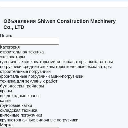
Объявления Shiwen Construction Machinery
Co., LTD
Поиск
Категория
строительная техника
экскаваторы
гусеничные экскаваторы
мини-экскаваторы
экскаваторы-
погрузчики
средние экскаваторы
колесные экскаваторы
строительные погрузчики
фронтальные погрузчики
мини-погрузчики
техника для земляных работ
бульдозеры
грейдеры
краны
вездеходные краны
катки
грунтовые катки
складская техника
вилочные погрузчики
крупнотоннажные вилочные погрузчики
Марка