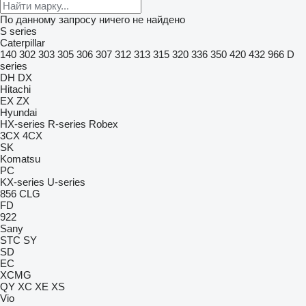
По данному запросу ничего не найдено
S series
Caterpillar
140
302
303
305
306
307
312
313
315
320
336
350
420
432
966
D
series
DH
DX
Hitachi
EX
ZX
Hyundai
HX-series
R-series
Robex
3CX
4CX
SK
Komatsu
PC
KX-series
U-series
856
CLG
FD
922
Sany
STC
SY
SD
EC
XCMG
QY
XC
XE
XS
Vio