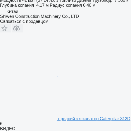
Мощность
42 кВт (57.14 л.с.)
Топливо
дизель
Грузопод.
7 500 кг
Глубина копания
4,17 м
Радиус копания
6,46 м
Китай
Shiwen Construction Machinery Co., LTD
Связаться с продавцом
средний экскаватор Caterpillar 312D
6
ВИДЕО