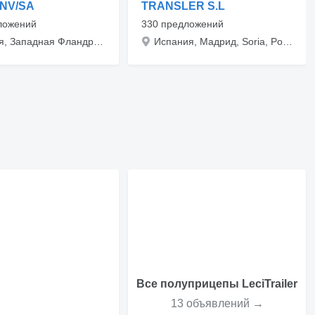
NV/SA
TRANSLER S.L
ложений
330 предложений
Бельгия, Западная Фландрия, Handzame, Handzaamse Nieuwstraat 7
Испания, Мадрид, Soria, Poligono Industrial Las Casas C/D P12
Все полуприцепы LeciTrailer
13 объявлений →