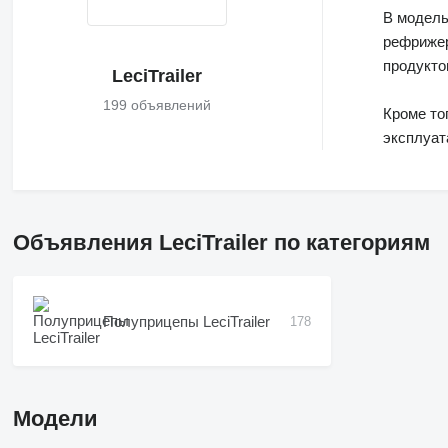
В модел
рефрижер
продукто
LeciTrailer
199 объявлений
Кроме то
эксплуат
Объявления LeciTrailer по категориям
Полуприцепы LeciTrailer
178
Модели