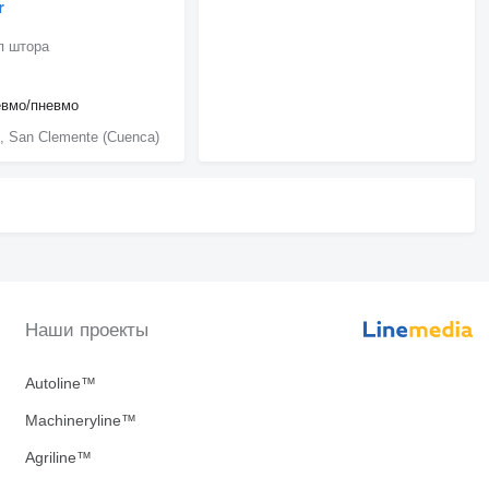
r
п штора
евмо/пневмо
, San Clemente (Cuenca)
Наши проекты
Autoline™
Machineryline™
Agriline™