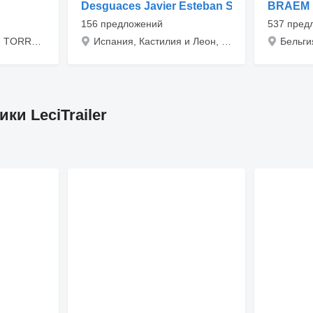
Desguaces Javier Esteban SL
BRAEM 
156 предложений
537 пред
Испания, Валенсия, TORRENTE-VALENCIA, CV-411 91-D
Испания, Кастилия и Леон, Burgos, Carretera Orbaneja Km.1
и LeciTrailer