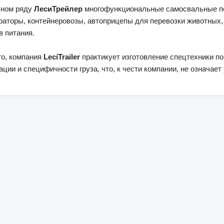
ьном ряду
ЛесиТрейлер
многофункциональные самосвальные по
аторы, контейнеровозы, автоприцепы для перевозки животных,
в питания.
го, компания
LeciTrailer
практикует изготовление спецтехники п
ации и специфичности груза, что, к чести компании, не означае