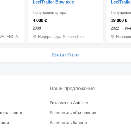
LeciTrailer Bpw axle
LeciTraile
Полуприцеп штора
Полуприце
4 000 €
19 000 €
2008
2022
пн
-VALENCIA
Нидерланды, Schoondijke
Испания
Все LeciTrailer
Наши предложения
Реклама на Autoline
циальности
Разместить объявление
ности
Разместить баннер