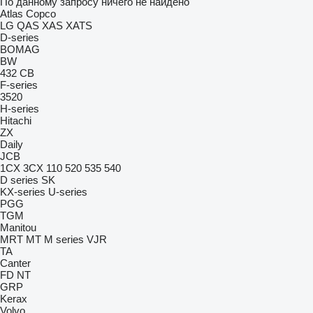
По данному запросу ничего не найдено
Atlas Copco
LG
QAS
XAS
XATS
D-series
BOMAG
BW
432
CB
F-series
3520
H-series
Hitachi
ZX
Daily
JCB
1CX
3CX
110
520
535
540
D series
SK
KX-series
U-series
PGG
TGM
Manitou
MRT
MT
M series
VJR
TA
Canter
FD
NT
GRP
Kerax
Volvo