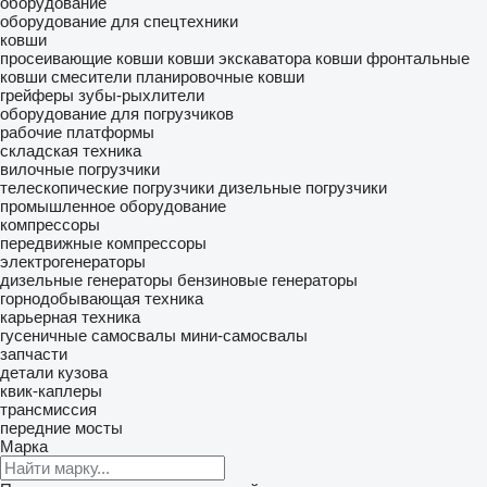
оборудование
оборудование для спецтехники
ковши
просеивающие ковши
ковши экскаватора
ковши фронтальные
ковши смесители
планировочные ковши
грейферы
зубы-рыхлители
оборудование для погрузчиков
рабочие платформы
складская техника
вилочные погрузчики
телескопические погрузчики
дизельные погрузчики
промышленное оборудование
компрессоры
передвижные компрессоры
электрогенераторы
дизельные генераторы
бензиновые генераторы
горнодобывающая техника
карьерная техника
гусеничные самосвалы
мини-самосвалы
запчасти
детали кузова
квик-каплеры
трансмиссия
передние мосты
Марка