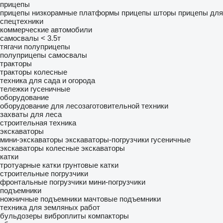
прицепы
прицепы низкорамные платформы
прицепы шторы
прицепы для
спецтехники
коммерческие автомобили
самосвалы < 3.5т
тягачи
полуприцепы
полуприцепы самосвалы
тракторы
тракторы колесные
техника для сада и огорода
тележки гусеничные
оборудование
оборудование для лесозаготовительной техники
захваты для леса
строительная техника
экскаваторы
мини-экскаваторы
экскаваторы-погрузчики
гусеничные
экскаваторы
колесные экскаваторы
катки
тротуарные катки
грунтовые катки
строительные погрузчики
фронтальные погрузчики
мини-погрузчики
подъемники
ножничные подъемники
мачтовые подъемники
техника для земляных работ
бульдозеры
виброплиты
компакторы