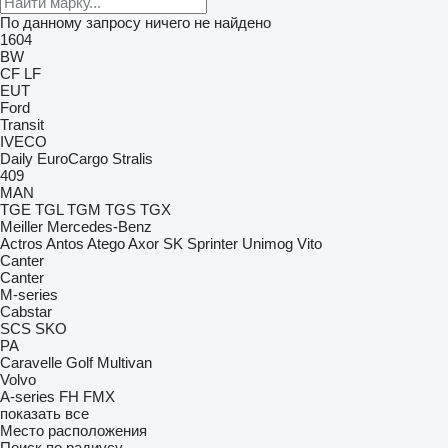
По данному запросу ничего не найдено
1604
BW
CF
LF
EUT
Ford
Transit
IVECO
Daily
EuroCargo
Stralis
409
MAN
TGE
TGL
TGM
TGS
TGX
Meiller
Mercedes-Benz
Actros
Antos
Atego
Axor
SK
Sprinter
Unimog
Vito
Canter
Canter
M-series
Cabstar
SCS
SKO
PA
Caravelle
Golf
Multivan
Volvo
A-series
FH
FMX
показать все
Место расположения
Поиск по радиусу