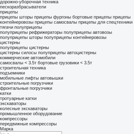
дорожно-уборочная техника
пескоразбрасыватели
прицепы
прицепы шторы
прицепы фургоны
бортовые прицепы
прицепы
контейнеровозы
прицепы самосвалы
прицепы для спецтехники
тягачи
полуприцепы
полуприцепы рефрижераторы
полуприцепы автовозы
полуприцепы шторы
полуприцепы контейнеровозы
цистерны
полуприцепы цистерны
цистерны силосы
полуприцепы автоцистерны
коммерческие автомобили
самосвалы < 3.5т
бортовые грузовики < 3.5т
строительная техника
подъемники
мобильные лифты
автовышки
строительные погрузчики
фронтальные погрузчики
катки
тротуарные катки
экскаваторы
колесные экскаваторы
промышленное оборудование
компрессоры
передвижные компрессоры
Марка