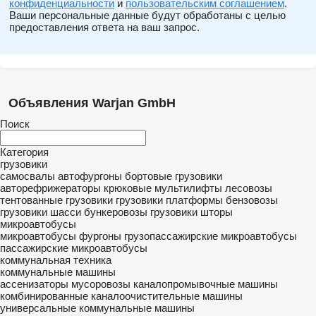
конфиденциальности
и
пользовательским соглашением
.
Ваши персональные данные будут обработаны с целью
предоставления ответа на ваш запрос.
Объявления Warjan GmbH
Поиск
Категория
грузовики
самосвалы
автофургоны
бортовые грузовики
авторефрижераторы
крюковые мультилифты
лесовозы
тентованные грузовики
грузовики платформы
бензовозы
грузовики шасси
бункеровозы
грузовики шторы
микроавтобусы
микроавтобусы фургоны
грузопассажирские микроавтобусы
пассажирские микроавтобусы
коммунальная техника
коммунальные машины
ассенизаторы
мусоровозы
каналопромывочные машины
комбинированные каналоочистительные машины
универсальные коммунальные машины