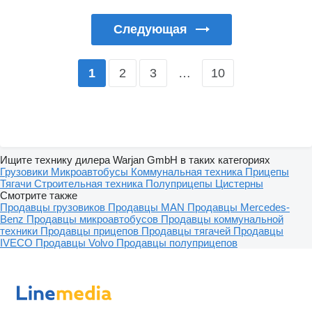
Следующая
2
3
…
10
1
Ищите технику дилера Warjan GmbH в таких категориях
Грузовики
Микроавтобусы
Коммунальная техника
Прицепы
Тягачи
Строительная техника
Полуприцепы
Цистерны
Смотрите также
Продавцы грузовиков
Продавцы MAN
Продавцы Mercedes-
Benz
Продавцы микроавтобусов
Продавцы коммунальной
техники
Продавцы прицепов
Продавцы тягачей
Продавцы
IVECO
Продавцы Volvo
Продавцы полуприцепов