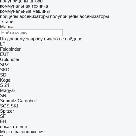
полуприцепы шторы
коммунальная техника
коммунальные машины
прицепы ассенизаторы
полуприцепы ассенизаторы
тягачи
Марка
По данному запросу ничего не найдено
LF
Feldbinder
EUT
Goldhofer
SPZ
SKD
SD
Kögel
S 24
Magyar
SR
Schmitz Cargobull
SCS
SKI
Spitzer
SF
FH
показать все
Место расположения