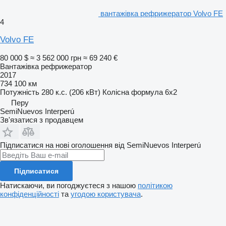
вантажівка рефрижератор Volvo FE
4
Volvo FE
80 000 $
≈ 3 562 000 грн
≈ 69 240 €
Вантажівка рефрижератор
2017
734 100 км
Потужність
280 к.с. (206 кВт)
Колісна формула
6x2
Перу
SemiNuevos Interperú
Зв'язатися з продавцем
Підписатися на нові оголошення від SemiNuevos Interperú
Підписатися
Натискаючи, ви погоджуєтеся з нашою
політикою
конфіденційності
та
угодою користувача
.