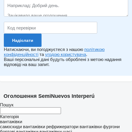
Натискаючи, ви погоджуєтеся з нашою
політикою
конфіденційності
та
угодою користувача
.
Ваші персональні дані будуть оброблені з метою надання
відповіді на ваш запит.
Оголошення SemiNuevos Interperú
Пошук
Категорія
вантажівки
самоскиди
вантажівки рефрижератори
вантажівки фургони
бортовi вантажівки
вантажівки шасі