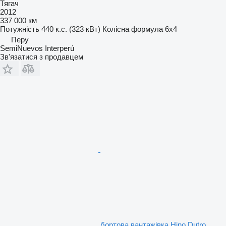
Тягач
2012
337 000 км
Потужність
440 к.с. (323 кВт)
Колісна формула
6x4
Перу
SemiNuevos Interperú
Зв'язатися з продавцем
бортова вантажівка Hino Dutro