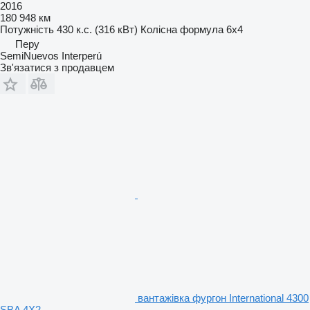
2016
180 948 км
Потужність
430 к.с. (316 кВт)
Колісна формула
6x4
Перу
SemiNuevos Interperú
Зв'язатися з продавцем
вантажівка фургон International 4300
SBA 4X2