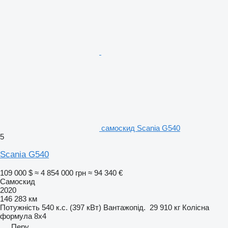
самоскид Scania G540
5
Scania G540
109 000 $
≈ 4 854 000 грн
≈ 94 340 €
Самоскид
2020
146 283 км
Потужність
540 к.с. (397 кВт)
Вантажопід.
29 910 кг
Колісна
формула
8x4
Перу