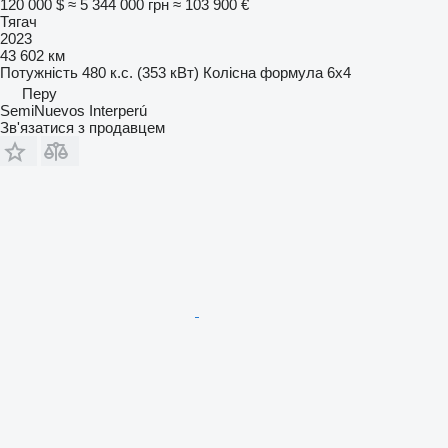
120 000 $
≈ 5 344 000 грн
≈ 103 900 €
Тягач
2023
43 602 км
Потужність
480 к.с. (353 кВт)
Колісна формула
6x4
Перу
SemiNuevos Interperú
Зв'язатися з продавцем