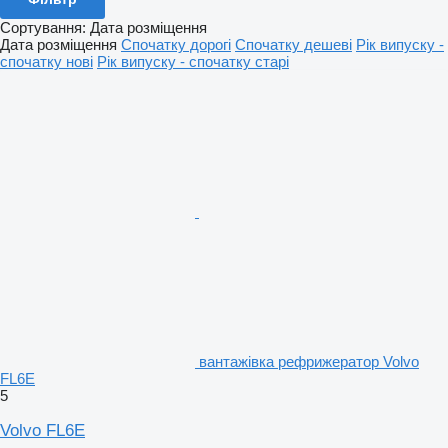
Сортування
:
Дата розміщення
Дата розміщення
Спочатку дорогі
Спочатку дешеві
Рік випуску -
спочатку нові
Рік випуску - спочатку старі
вантажівка рефрижератор Volvo
FL6E
5
Volvo FL6E