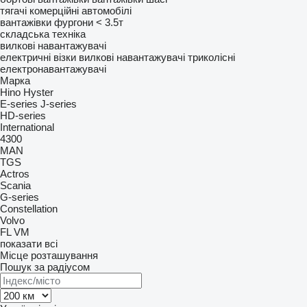
тягачі
комерційні автомобілі
вантажівки фургони < 3.5т
складська техніка
вилкові навантажувачі
електричні візки
вилкові навантажувачі триколісні
електронавантажувачі
Марка
Hino
Hyster
E-series
J-series
HD-series
International
4300
MAN
TGS
Actros
Scania
G-series
Constellation
Volvo
FL
VM
показати всі
Місце розташування
Пошук за радіусом