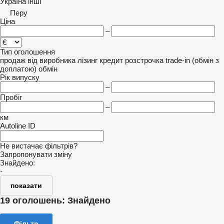
Україна
інші
Перу
Ціна
–
Тип оголошення
продаж
від виробника
лізинг
кредит
розстрочка
trade-in (обмін з
доплатою)
обмін
Рік випуску
–
Пробіг
–
км
Autoline ID
Не вистачає фільтрів?
Запропонувати зміну
Знайдено:
-
показати
19 оголошень:
Знайдено
Фільтр