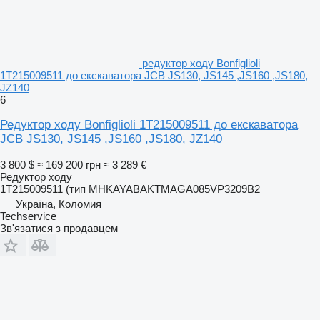
редуктор ходу Bonfiglioli
1T215009511 до екскаватора JCB JS130, JS145 ,JS160 ,JS180,
JZ140
6
Редуктор ходу Bonfiglioli 1T215009511 до екскаватора
JCB JS130, JS145 ,JS160 ,JS180, JZ140
3 800 $
≈ 169 200 грн
≈ 3 289 €
Редуктор ходу
1T215009511 (тип MHKAYABAKTMAGA085VP3209B2
Україна, Коломия
Techservice
Зв'язатися з продавцем