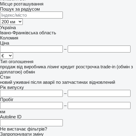
Місце розташування
Пошук за радіусом
Україна
Івано-Франківська область
Коломия
Ціна
–
Тип оголошення
продаж
від виробника
лізинг
кредит
розстрочка
trade-in (обмін з
доплатою)
обмін
Стан
новий
уживані
після аварії
по запчастинах
відновлений
Рік випуску
–
Пробіг
–
км
Autoline ID
Не вистачає фільтрів?
Запропонувати зміну