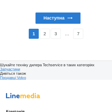
Наступна
2
3
…
7
1
Шукайте техніку дилера Techservice в таких категоріях
Запчастини
Дивіться також
Продавці Volvo
Компанія