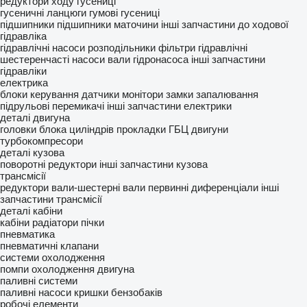
редуктори ходу
гусениці
гусеничні ланцюги
гумові гусениці
підшипники
підшипники маточини
інші запчастини до ходової
гідравліка
гідравлічні насоси
розподільники
фільтри гідравлічні
шестеренчасті насоси
вали гідронасоса
інші запчастини
гідравліки
електрика
блоки керування
датчики
монітори
замки запалювання
підрульові перемикачі
інші запчастини електрики
деталі двигуна
головки блока циліндрів
прокладки ГБЦ
двигуни
турбокомпресори
деталі кузова
поворотні редуктори
інші запчастини кузова
трансмісії
редуктори
вали-шестерні
вали первинні
диференціали
інші
запчастини трансмісії
деталі кабіни
кабіни
радіатори пічки
пневматика
пневматичні клапани
системи охолодження
помпи охолодження двигуна
паливні системи
паливні насоси
кришки бензобаків
робочі елементи