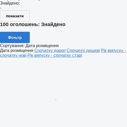
Знайдено:
-
показати
100 оголошень:
Знайдено
Фільтр
Сортування
:
Дата розміщення
Дата розміщення
Спочатку дорогі
Спочатку дешеві
Рік випуску -
спочатку нові
Рік випуску - спочатку старі