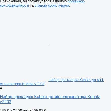
Натискаючи, ви погоджуєтеся з нашою
політикою
конфіденційності
та
угодою користувача
.
набор прокладок Kubota до міні-
екскаватора Kubota v2203
4
Набор прокладок Kubota до міні-екскаватора Kubota
v2203
160 $
≈ 7 125 грн
≈ 138,50 €