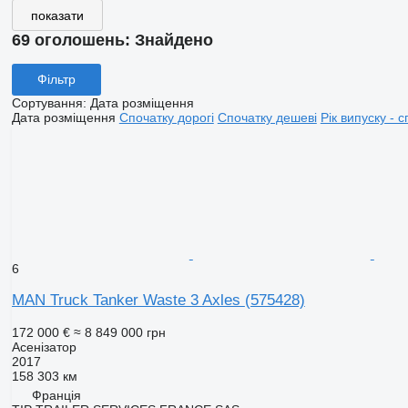
показати
69 оголошень:
Знайдено
Фільтр
Сортування
:
Дата розміщення
Дата розміщення
Спочатку дорогі
Спочатку дешеві
Рік випуску - с
6
MAN Truck Tanker Waste 3 Axles
(575428)
172 000 €
≈ 8 849 000 грн
Асенізатор
2017
158 303 км
Франція