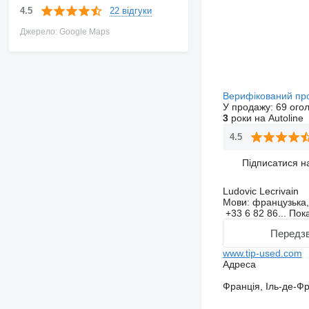
22 відгуки
4.5
Джерело: Google Maps
Верифікований пр
У продажу:
69 ого
3
роки на Autoline
4.5
Підписатися н
Ludovic Lecrivain
Мови:
французька, 
+33 6 82 86...
Пок
Передзв
www.tip-used.com
Адреса
Франція, Іль-де-Фр