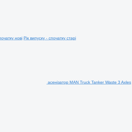
початку нові
Рік випуску - спочатку старі
асенізатор MAN Truck Tanker Waste 3 Axles