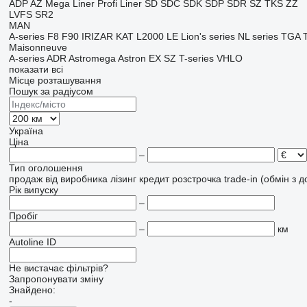
ADP
AZ
Mega Liner
Profi Liner
SD
SDC
SDK
SDP
SDR
SZ
TKS
ZZ
LVFS
SR2
MAN
A-series
F8
F90
IRIZAR
KAT
L2000
LE
Lion's series
NL series
TGA
Maisonneuve
A-series
ADR
Astromega
Astron
EX
SZ
T-series
VHLO
показати всі
Місце розташування
Пошук за радіусом
Україна
Ціна
–
Тип оголошення
продаж
від виробника
лізинг
кредит
розстрочка
trade-in (обмін з 
Рік випуску
–
Пробіг
–
км
Autoline ID
Не вистачає фільтрів?
Запропонувати зміну
Знайдено:
-