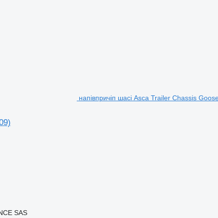
напівпричіп шасі Asca Trailer Chassis Goosen
09)
ANCE SAS