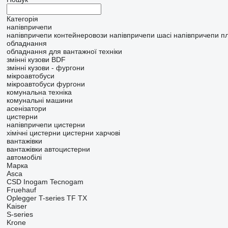
Категорія
напівпричепи
напівпричепи контейнеровози
напівпричепи шасі
напівпричепи 
обладнання
обладнання для вантажної техніки
змінні кузови BDF
змінні кузови - фургони
мікроавтобуси
мікроавтобуси фургони
комунальна техніка
комунальні машини
асенізатори
цистерни
напівпричепи цистерни
хімічні цистерни
цистерни харчові
вантажівки
вантажівки автоцистерни
автомобілі
Марка
Asca
CSD
Inogam
Tecnogam
Fruehauf
Oplegger
T-series
TF
TX
Kaiser
S-series
Krone