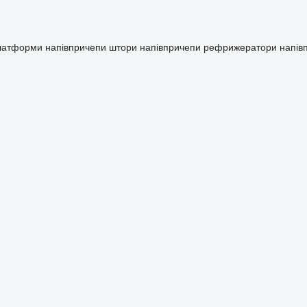
платформи
напівпричепи штори
напівпричепи рефрижератори
напів