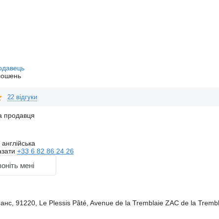
одавець
лошень
22 відгуки
а продавця
англійська
азати
+33 6 82 86 24 26
оніть мені
анс, 91220, Le Plessis Pâté, Avenue de la Tremblaie ZAC de la Trembl