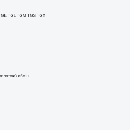
TGE
TGL
TGM
TGS
TGX
доплатою)
обмін