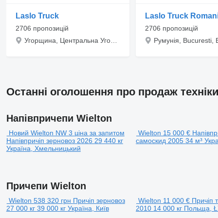
Laslo Truck
Laslo Truck Roman
2706 пропозицій
2706 пропозицій
Угорщина, Центральна Угорщина, Budapest, Zádor utca 2
Останні оголошення про продаж техніки
Напівпричепи Wielton
Новий Wielton NW 3
ціна за запитом
Wielton
15 000 €
Напівпр
Напівпричіп зерновоз
2026
29 440 кг
самоскид
2005
34 м³
Укра
Україна, Хмельницький
Причепи Wielton
Wielton
538 320 грн
Причіп зерновоз
Wielton
11 000 €
Причіп 
27 000 кг
39 000 кг
Україна, Київ
2010
14 000 кг
Польща, 