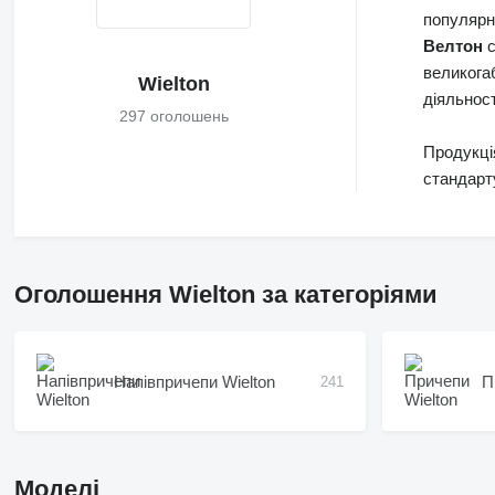
популярні
Велтон
с
великогаб
Wielton
діяльност
297 оголошень
Продукці
стандарту
Оголошення Wielton за категоріями
Напівпричепи Wielton
П
241
Моделі