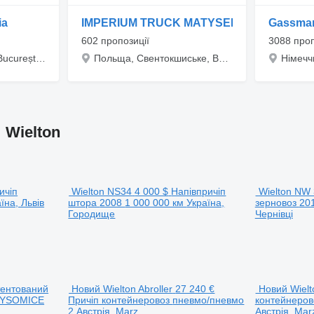
ia
IMPERIUM TRUCK MATYSEK S.C.
Gassma
602 пропозиції
3088 про
Румунія, Bucuresti, București, Strada Costescu Petre nr. 28, Sector 4
Польща, Свентокшиське, Bodzentyn, Leśna Stara Wieś 3A
 Wielton
ичіп
Wielton NS34
4 000 $
Напівпричіп
Wielton NW 
їна, Львів
штора
2008
1 000 000 км
Україна,
зерновоз
20
Городище
Чернівці
тентований
Новий Wielton Abroller
27 240 €
Новий Wielt
ŁYSOMICE
Причіп контейнеровоз
пневмо/пневмо
контейнеро
2
Австрія, Marz
Австрія, Mar