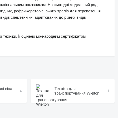
функціональним показникам. На сьогодні модельний ряд
скидних, рефрижераторів, вжких тралів для перевезення
 видів спецтехніки, адаптованих до різних видів
ї техніки. Її оцінено міжнародним сертифікатом
лі сіна
Техніка для
4
1
транспортування Wielton