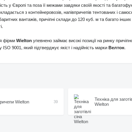
сть у Європі та поза її межами завдяки своїй якості та багато
кладається з контейнеровозів, напівпричепів тентованих і само
аритних вантажів, причіпні склади до 120 куб. м та багато інших
і.
я фірми
Wielton
упевнено займає високі позиції на ринку причіпно
 ISO 9001, який підтверджує якіст і надійність марки
Велтон
.
Техніка для заготів
ричепи Wielton
39
Wielton