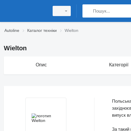
Autoline
Каталог техніки
Wielton
Wielton
Опис
Категорії
Польськ
західноє
випуск вл
За такий