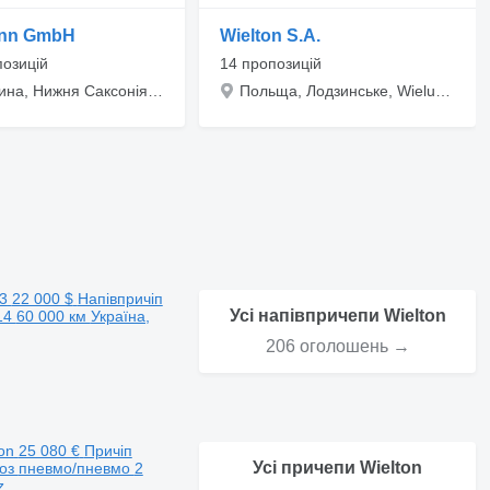
nn GmbH
Wielton S.A.
позицій
14 пропозицій
Німеччина, Нижня Саксонія, Bovenden, Alte Bundesstr. 48
Польща, Лодзинське, Wieluń, ul. Felicji Rymarkiewicz 6
3
22 000 $
Напівпричіп
Усі напівпричепи Wielton
14
60 000 км
Україна,
206 оголошень →
on
25 080 €
Причіп
Усі причепи Wielton
воз
пневмо/пневмо
2
z