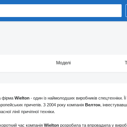
Моделі
а фірма
Wielton
- один із наймолодших виробників спецтехніки. Її
вропейських причепів. З 2004 року компанія
Велтон
, інвестував
асної лінії причіпної техніки.
 короткий час компанія
Wielton
розробила та впровадила у вироб