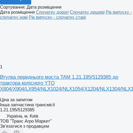
Сортування
:
Дата розміщення
Дата розміщення
Спочатку дорогі
Спочатку дешеві
Рік випуску -
спочатку нові
Рік випуску - спочатку старі
1
Втулка переднього моста TAM 1.21.195/5129385 до
трактора колісного YTO
X804/X904/LX954/NLX1024/NLX1054/X1204/NLX1304/NLX
Ціна за запитом
Інша запчастина трансмісії
1.21.195/5129385
Україна, м. Київ
ТОВ "Транс Агро Маркет"
Зв'язатися з продавцем