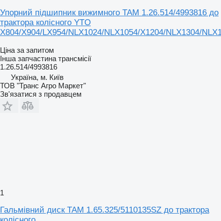
Упорний підшипник вижимного TAM 1.26.514/4993816 до
трактора колісного YTO
X804/X904/LX954/NLX1024/NLX1054/X1204/NLX1304/NLX
Ціна за запитом
Інша запчастина трансмісії
1.26.514/4993816
Україна, м. Київ
ТОВ "Транс Агро Маркет"
Зв'язатися з продавцем
1
Гальмівний диск TAM 1.65.325/5110135SZ до трактора
колісного