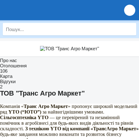
Про нас
Оголошення
106
Карта
Відгуки
2
ТОВ "Транс Агро Маркет"
Компанія «
Транс Агро Маркет
» пропонує широкий модельний
ряд
YTO (“ЮТО”)
за найвигіднішими умовами.
Сільгосптехніка YTO
— це перевірений та незамінний
помічник в агробізнесі для будь-яких видів діяльності та рівнів
складності.
З технікою YTO від компанії «ТрансАгро Маркет»
будь-яке завдання можливо виконати та розвиток бізнесу