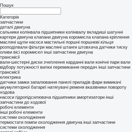
Пошук
Категорія
запчастини
деталі двигуна
сальники колінвала
підшипники колінвалу
вкладиші шатунні
картери двигуна
клапани двигуна
коромисла клапана
кріплення
масляні щупи
насоси мастильні
поршні
поршневі кільця
розподілвали
фільтри масляні
штанги штовхача
датчики тиску
оливи
вісі коромисел
інші запчастини двигуна
трансмісії
вали-шестерні
диски зчеплення
карданні вали
конічні пари
вали
відбору потужності
вилки перемикання передач
інші запчастини
трансмісії
електрика
датчики
замки запалювання
панелі приладів
фари
вимикачі
акумуляторної батареї
натягувачі ременя
вказівники повороту
ходова
насоси гідропідсилювача
підшипники
амортизатори
інші
запчастини до ходової
робочі елементи
інші робочі елементи
системи охолодження
термостати
помпи охолодження двигуна
інші запчастини
системи охолодження