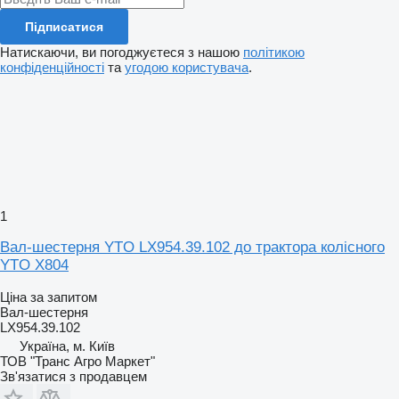
Підписатися
Натискаючи, ви погоджуєтеся з нашою
політикою
конфіденційності
та
угодою користувача
.
1
Вал-шестерня YTO LX954.39.102 до трактора колісного
YTO X804
Ціна за запитом
Вал-шестерня
LX954.39.102
Україна, м. Київ
ТОВ "Транс Агро Маркет"
Зв'язатися з продавцем