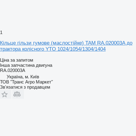
1
Кільце гільзи гумове (маслостійке) TAM RA.020003A до
трактора колісного YTO 1024/1054/1304/1404
Ціна за запитом
Інша запчастина двигуна
RA.020003A
Україна, м. Київ
ТОВ "Транс Агро Маркет"
Зв'язатися з продавцем