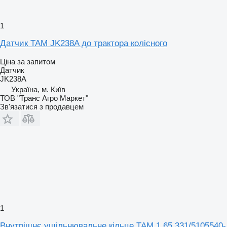
1
Датчик TAM JK238A до трактора колісного
Ціна за запитом
Датчик
JK238A
Україна, м. Київ
ТОВ "Транс Агро Маркет"
Зв'язатися з продавцем
1
Внутрішнє ущільнювальне кільце TAM 1.65.331/5105540-