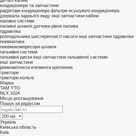
деталі кабіни
кондиціонери та запчастини
радіатори кондиціонера
фільтри-осушувачі кондиціонера
дзеркала заднього виду
інші запчастини кабіни
паливні системи
паливні шланги
датчики рівня палива
гідравліка
розподільники
шестеренчасті насоси
інші запчастини гідравліки
пневматика
пневмокомпресори
шланги
гальмівні системи
гальмівні диски
інші запчастини гальмівної системи
інші запчастини
ремкомплекти
елементи кріплення
трактори
трактори колісні
Марка
TAM
YTO
NLX 1024
Місце розташування
Пошук за радіусом
Україна
Київська область
Київ