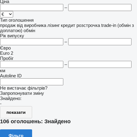
Ціна
–
Тип оголошення
продаж
від виробника
лізинг
кредит
розстрочка
trade-in (обмін з
доплатою)
обмін
Рік випуску
–
Євро
Euro 2
Пробіг
–
км
Autoline ID
Не вистачає фільтрів?
Запропонувати зміну
Знайдено:
-
показати
106 оголошень:
Знайдено
Фільтр