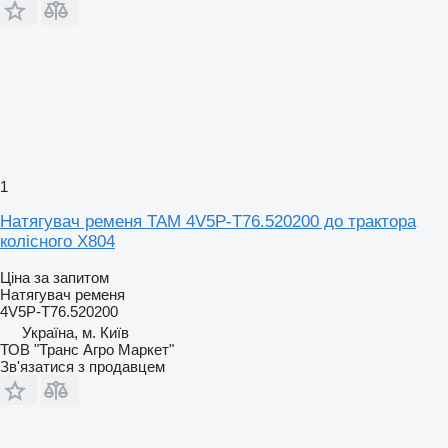
1
Натягувач ременя TAM 4V5P-T76.520200 до трактора
колісного X804
Ціна за запитом
Натягувач ременя
4V5P-T76.520200
Україна, м. Київ
ТОВ "Транс Агро Маркет"
Зв'язатися з продавцем