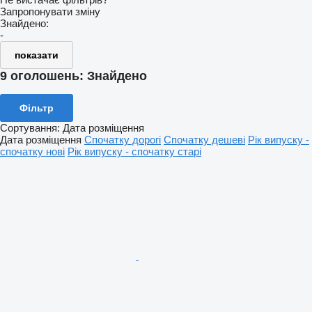
Запропонувати зміну
Знайдено:
-
показати
9 оголошень:
Знайдено
Фільтр
Сортування
:
Дата розміщення
Дата розміщення
Спочатку дорогі
Спочатку дешеві
Рік випуску -
спочатку нові
Рік випуску - спочатку старі