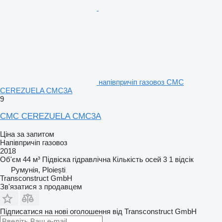
напівпричіп газовоз CMC
CEREZUELA CMC3A
9
CMC CEREZUELA CMC3A
Ціна за запитом
Напівпричіп газовоз
2018
Об'єм
44 м³
Підвіска
гідравлічна
Кількість осей
3
1 відсік
Румунія, Ploiești
Transconstruct GmbH
Зв'язатися з продавцем
Підписатися на нові оголошення від Transconstruct GmbH