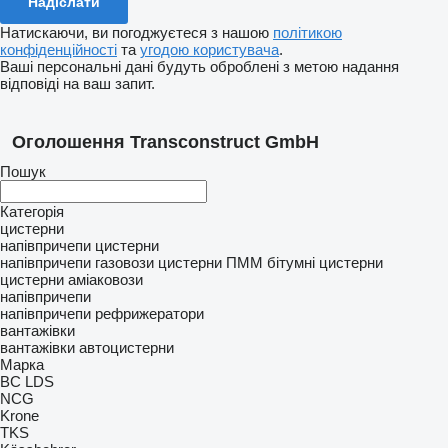
Натискаючи, ви погоджуєтеся з нашою
політикою
конфіденційності
та
угодою користувача
.
Ваші персональні дані будуть оброблені з метою надання
відповіді на ваш запит.
Оголошення Transconstruct GmbH
Пошук
Категорія
цистерни
напівпричепи цистерни
напівпричепи газовози
цистерни ПММ
бітумні цистерни
цистерни аміаковози
напівпричепи
напівпричепи рефрижератори
вантажівки
вантажівки автоцистерни
Марка
BC LDS
NCG
Krone
TKS