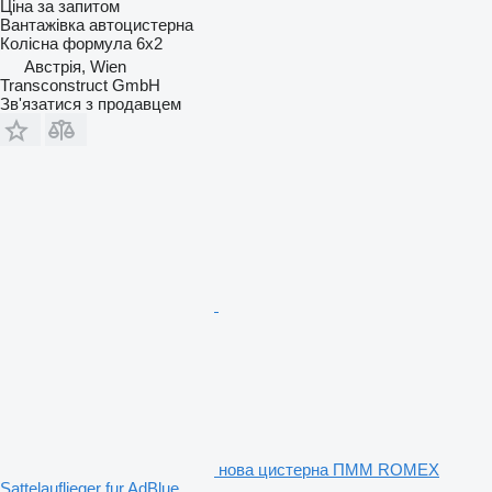
Ціна за запитом
Вантажівка автоцистерна
Колісна формула
6x2
Австрія, Wien
Transconstruct GmbH
Зв'язатися з продавцем
нова цистерна ПММ ROMEX
Sattelauflieger fur AdBlue