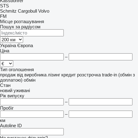
Kässbohrer
STS
Schmitz Cargobull
Volvo
FM
Місце розташування
Пошук за радіусом
Україна
Європа
Ціна
–
Тип оголошення
продаж
від виробника
лізинг
кредит
розстрочка
trade-in (обмін з
доплатою)
обмін
Стан
новий
уживані
Рік випуску
–
Пробіг
–
км
Autoline ID
Не вистачає фільтрів?