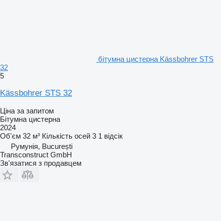
бітумна цистерна Kässbohrer STS
32
5
Kässbohrer STS 32
Ціна за запитом
Бітумна цистерна
2024
Об'єм
32 м³
Кількість осей
3
1 відсік
Румунія, București
Transconstruct GmbH
Зв'язатися з продавцем