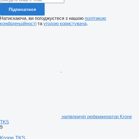
Підписатися
Натискаючи, ви погоджуєтеся з нашою
політикою
конфіденційності
та
угодою користувача
.
напівпричіп рефрижератор Krone
TKS
9
Krone TKS