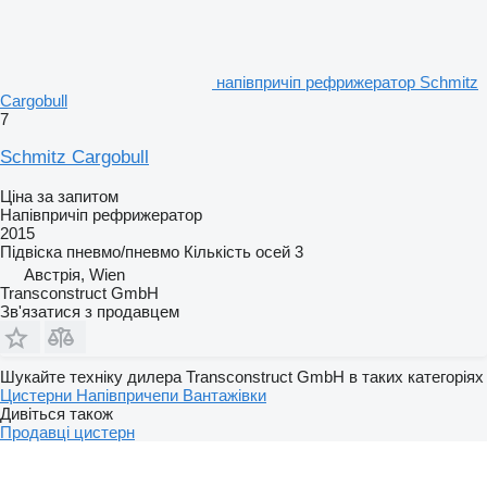
напівпричіп рефрижератор Schmitz
Cargobull
7
Schmitz Cargobull
Ціна за запитом
Напівпричіп рефрижератор
2015
Підвіска
пневмо/пневмо
Кількість осей
3
Австрія, Wien
Transconstruct GmbH
Зв'язатися з продавцем
Шукайте техніку дилера Transconstruct GmbH в таких категоріях
Цистерни
Напівпричепи
Вантажівки
Дивіться також
Продавці цистерн