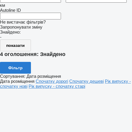
км
Autoline ID
Не вистачає фільтрів?
Запропонувати зміну
Знайдено:
-
показати
4 оголошення:
Знайдено
Фільтр
Сортування
:
Дата розміщення
Дата розміщення
Спочатку дорогі
Спочатку дешеві
Рік випуску -
спочатку нові
Рік випуску - спочатку старі