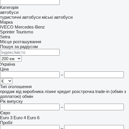
Категорія
автобуси
туристичні автобуси
міські автобуси
Марка
IVECO
Mercedes-Benz
Sprinter
Tourismo
Setra
Місце розташування
Пошук за радіусом
Україна
Ціна
–
Тип оголошення
продаж
від виробника
лізинг
кредит
розстрочка
trade-in (обмін з
доплатою)
обмін
Рік випуску
–
Євро
Euro 3
Euro 4
Euro 6
Пробіг
–