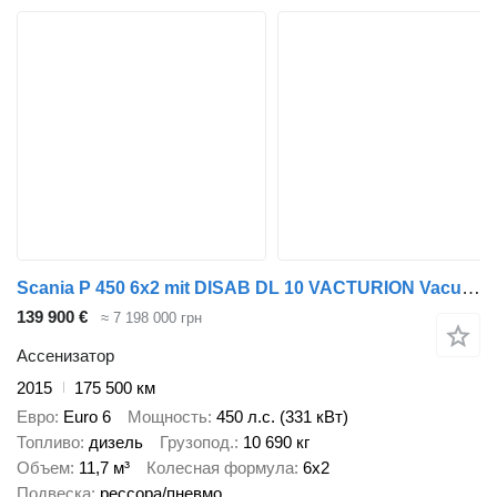
Scania P 450 6x2 mit DISAB DL 10 VACTURION Vacum Trockensauger
139 900 €
≈ 7 198 000 грн
Ассенизатор
2015
175 500 км
Евро
Euro 6
Мощность
450 л.с. (331 кВт)
Топливо
дизель
Грузопод.
10 690 кг
Объем
11,7 м³
Колесная формула
6x2
Подвеска
рессора/пневмо