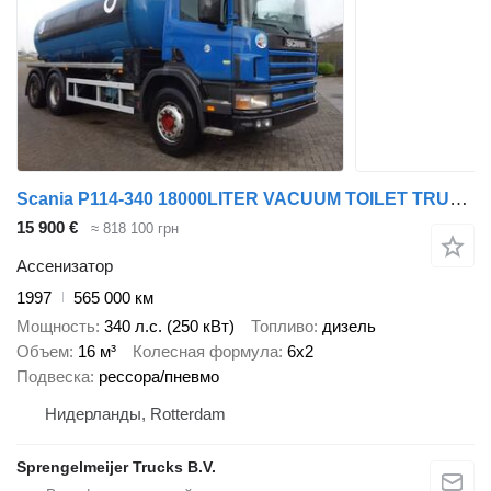
Scania P114-340 18000LITER VACUUM TOILET TRUCK,MANUAL POMP
15 900 €
≈ 818 100 грн
Ассенизатор
1997
565 000 км
Мощность
340 л.с. (250 кВт)
Топливо
дизель
Объем
16 м³
Колесная формула
6x2
Подвеска
рессора/пневмо
Нидерланды, Rotterdam
Sprengelmeijer Trucks B.V.