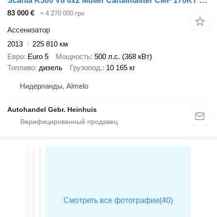
Scania R500 V8 6x2 Müller Canalmaster CMF 170KT 10.000 Liter
83 000 €
≈ 4 270 000 грн
Ассенизатор
2013
225 810 км
Евро
Euro 5
Мощность
500 л.с. (368 кВт)
Топливо
дизель
Грузопод.
10 165 кг
Нидерланды, Almelo
Autohandel Gebr. Heinhuis