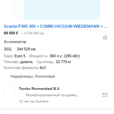
Scania P360 360 + COMBI VACUUM WIEDEMANN + 6X4
69 500 €
≈ 3 576 000 грн
Ассенизатор
2011
344 529 км
Евро
Euro 5
Мощность
360 л.с. (265 кВт)
Топливо
дизель
Грузопод.
10 770 кг
Колесная формула
6x2
Нидерланды, Roosendaal
Trucks Roosendaal B.V.
12
лет на Autoline