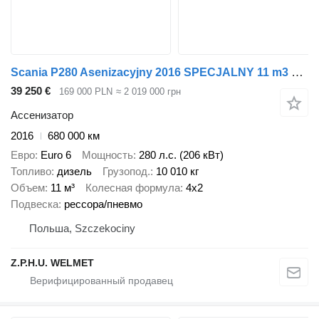
Scania P280 Asenizacyjny 2016 SPECJALNY 11 m3 beczka SZAMBIARKA
39 250 €
169 000 PLN
≈ 2 019 000 грн
Ассенизатор
2016
680 000 км
Евро
Euro 6
Мощность
280 л.с. (206 кВт)
Топливо
дизель
Грузопод.
10 010 кг
Объем
11 м³
Колесная формула
4x2
Подвеска
рессора/пневмо
Польша, Szczekociny
Z.P.H.U. WELMET