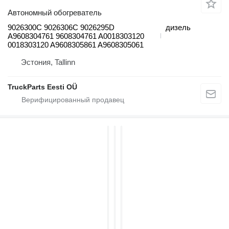
Автономный обогреватель
9026300C 9026306C 9026295D
дизель
A9608304761 9608304761 A0018303120
0018303120 A9608305861 A9608305061
Эстония, Tallinn
TruckParts Eesti OÜ