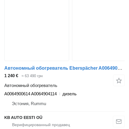
Автономный обогреватель Eberspächer A0064900614 для грузовика Mercedes-Benz Actros, Axor MP1, MP2, MP3 (1996-2014)
1 240 €
≈ 63 490 грн
Автономный обогреватель
A0064900614 A0064904114
дизель
Эстония, Rummu
KB AUTO EESTI OÜ