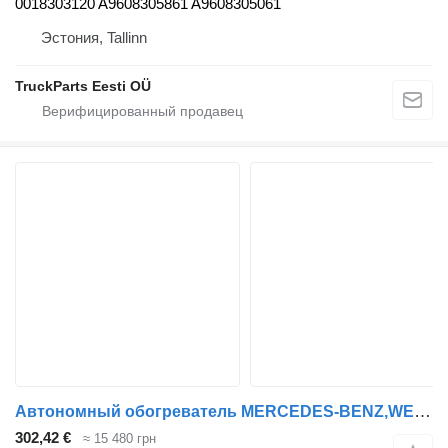
0018303120 A9608305861 A9608305061
Эстония, Tallinn
TruckParts Eesti OÜ
Автономный обогреватель MERCEDES-BENZ,WEBASTO,DIESEL Actros MP4 (01.12-) 9026300C для тягача Mercedes-Benz Actros MP4 Antos Arocs (2012-)
302,42 €
≈ 15 480 грн