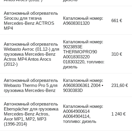
Автономный обогреватель
Sirocou для тягача
Каталожный номер:
661 €
Mercedes-Benz ACTROS
A9608301320
MP4
Каталожный номер:
Автономный обогреватель
9023893E
Webasto Антос (01.12-) для
THERMOPRO90
грузовика Mercedes-Benz
310 €
A0018303220
Actros MP4 Antos Arocs
018303220, топливо:
(2012-)
дизель
Автономный обогреватель
Каталожный номер:
Webasto Thermo Pro 5 для
A9608306361 Z004 •
231,60 €
грузовика Mercedes-Benz
9030383D
Автономный обогреватель
Каталожный номер:
Eberspächer для грузовика
A0064900614
Mercedes-Benz Actros,
1 240 €
A0064904114,
Axor MP1, MP2, MP3
топливо: дизель
(1996-2014)