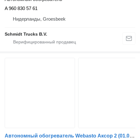
A 960 830 57 61
Нидерланды, Groesbeek
Schmidt Trucks B.V.
Автономный обогреватель Webasto Аксор 2 (01.04-) 1316244A для грузовика Mercedes-Benz Actros, Axor MP1, MP2, MP3 (1996-2014)