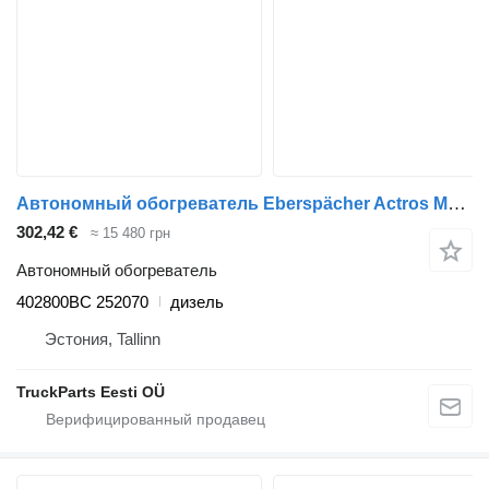
Автономный обогреватель Eberspächer Actros MP2/MP3 1844 (01.02-) 402800BC для тягача Mercedes-Benz Actros, Axor MP1, MP2, MP3 (1996-2014)
302,42 €
≈ 15 480 грн
Автономный обогреватель
402800BC 252070
дизель
Эстония, Tallinn
TruckParts Eesti OÜ