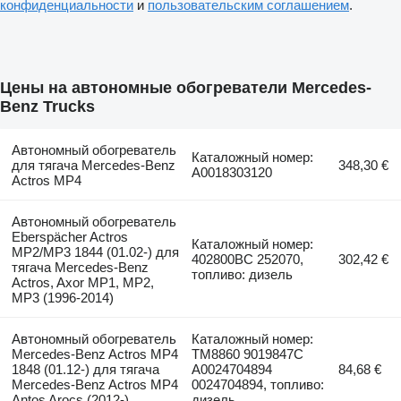
конфиденциальности
и
пользовательским соглашением
.
Цены на автономные обогреватели Mercedes-
Benz Trucks
Автономный обогреватель
Каталожный номер:
для тягача Mercedes-Benz
348,30 €
A0018303120
Actros MP4
Автономный обогреватель
Eberspächer Actros
Каталожный номер:
MP2/MP3 1844 (01.02-) для
402800BC 252070,
302,42 €
тягача Mercedes-Benz
топливо: дизель
Actros, Axor MP1, MP2,
MP3 (1996-2014)
Автономный обогреватель
Каталожный номер:
Mercedes-Benz Actros MP4
TM8860 9019847C
1848 (01.12-) для тягача
A0024704894
84,68 €
Mercedes-Benz Actros MP4
0024704894, топливо:
Antos Arocs (2012-)
дизель