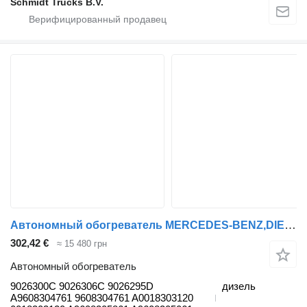
Schmidt Trucks B.V.
Автономный обогреватель MERCEDES-BENZ,DIESEL,WEBASTO Actros MP4 (01.12-) 9026300C для тягача Mercedes-Benz Actros MP4 Antos Arocs (2012-)
302,42 €
≈ 15 480 грн
Автономный обогреватель
9026300C 9026306C 9026295D
дизель
A9608304761 9608304761 A0018303120