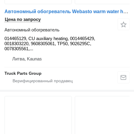
Автономный обогреватель Webasto warm water heater 014465129 для тягача Mercedes-Benz Actros MP4 EURO5, EURO6
Цена по запросу
Автономный обогреватель
014465129, CU auxiliary heating, 0014465429,
0018303220, 9608305061, TP50, 9026295C,
0078305561,...
Литва, Kaunas
Truck Parts Group