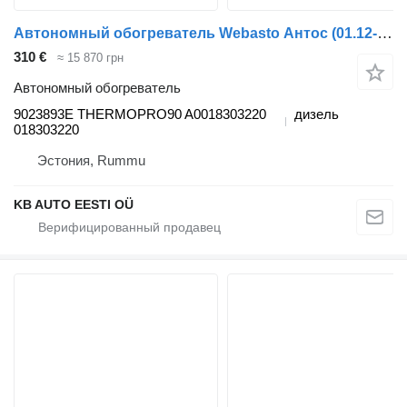
Автономный обогреватель Webasto Антос (01.12-) 9023893E для грузовика Mercedes-Benz Actros MP4 Antos Arocs (2012-)
310 €
≈ 15 870 грн
Автономный обогреватель
9023893E THERMOPRO90 A0018303220
дизель
018303220
Эстония, Rummu
KB AUTO EESTI OÜ