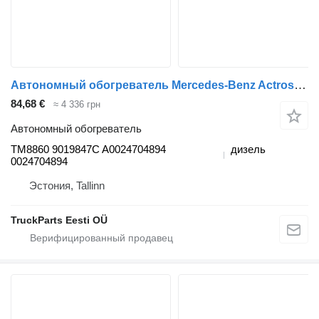
Автономный обогреватель Mercedes-Benz Actros MP4 1848 (01.12-) TM8860 9019847C для тягача Mercedes-Benz Actros MP4 Antos Arocs (2012-)
84,68 €
≈ 4 336 грн
Автономный обогреватель
TM8860 9019847C A0024704894
дизель
0024704894
Эстония, Tallinn
TruckParts Eesti OÜ