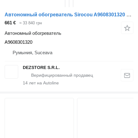
Автономный обогреватель Sirocou A9608301320 для тягача Mercedes-Benz ACTROS MP4
661 €
≈ 33 840 грн
Автономный обогреватель
A9608301320
Румыния, Suceava
DEZSTORE S.R.L.
14
лет на Autoline