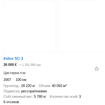
Indox SC-3
26 000 €
≈ 1 331 000 грн
Цистерна гсм
2007
100 км
Грузопод.
28 220 кг
Объем
40 050 м³
Подвеска
рессора/пневмо
Собственный вес
5 780 кг
Количество осей
3
6 отсеков