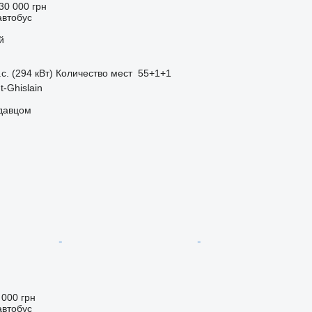
30 000 грн
автобус
й
с. (294 кВт)
Количество мест
55+1+1
t-Ghislain
одавцом
 000 грн
автобус