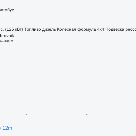
автобус
с. (125 кВт)
Топливо
дизель
Колесная формула
4x4
Подвеска
ресс
brovnik
одавцом
s 12m