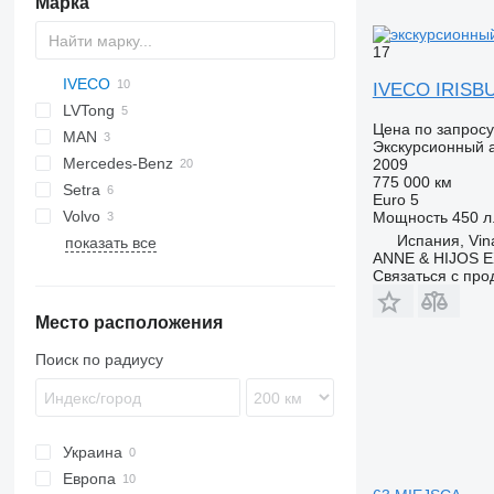
Марка
17
IVECO
Magiq
IVECO IRISB
LVTong
Crossway
Novo
Цена по запросу
MAN
Daily
Visigo
Экскурсионный 
Mercedes-Benz
Evadys
IRIZAR
Daily 70
2009
775 000 км
Setra
Mago
Integro
Navigo
Daily 70C17
Euro 5
Volvo
O-series
S-series
Prestij
Futura
Мощность
450 л.
Испания, Vin
показать все
Sprinter
ANNE & HIJOS 
Tourismo
Связаться с пр
Место расположения
Поиск по радиусу
Украина
Европа