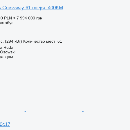
 Crossway 61 miejsc 400KM
00 PLN
≈ 7 994 000 грн
автобус
с. (294 кВт)
Количество мест
61
a Ruda
 Osowski
одавцом
70c17