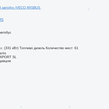
US
автобус
с. (331 кВт)
Топливо
дизель
Количество мест
61
aròs
EXPORT SL
одавцом