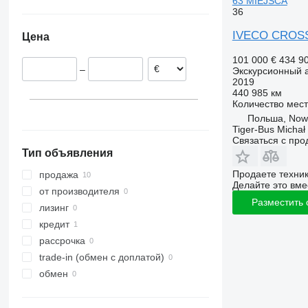
63 MIEJSCA
Испания
36
Польша
IVECO CROSSW
Цена
Бельгия
Хорватия
101 000 €
434 9
–
Экскурсионный 
2019
440 985 км
Количество мест
Польша, Now
Tiger-Bus Michał
Связаться с пр
Тип объявления
Продаете техни
продажа
Делайте это вме
от производителя
Разместить
лизинг
кредит
рассрочка
trade-in (обмен с доплатой)
обмен