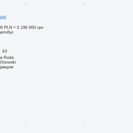
way
00 PLN
≈ 5 196 000 грн
автобус
63
a Ruda
 Osowski
одавцом