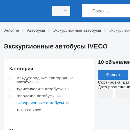
Autoline
Автобусы
Экскурсионные автобусы
Экскурсио
Экскурсионные автобусы IVECO
10 объявле
Категория
Фильтр
междугородные-пригородные
автобусы
Сортировка
:
Дат
Дата размещен
туристические автобусы
городские автобусы
экскурсионные автобусы
показать все