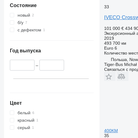
Состояние
33
новый
IVECO Cross
б/у
101 000 €
434 9
с дефектом
Экскурсионный 
2019
493 700 км
Euro 6
Год выпуска
Количество мест
Польша, Now
Tiger-Bus Michał
–
Связаться с пр
Цвет
белый
красный
серый
400KM
35