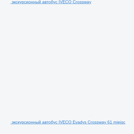
экскурсионный автобус IVECO Crossway
экскурсионный автобус IVECO Evadys Crossway 61 miejsc