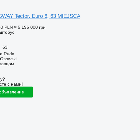
AY Tector, Euro 6, 63 MIEJSCA
00 PLN
≈ 5 196 000 грн
автобус
63
a Ruda
 Osowski
одавцом
ку?
сте с нами!
 объявление